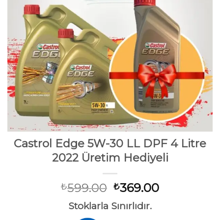
Castrol Edge 5W-30 LL DPF 4 Litre
2022 Üretim Hediyeli
Orijinal
Şu
599.00
369.00
₺
₺
fiyat:
andaki
Stoklarla Sınırlıdır.
₺599.00.
fiyat: