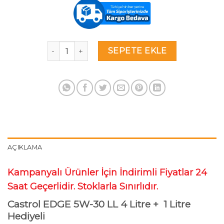
₺369.00.
Castrol Edge 5W-30 LL DPF 4 Litre 2022 Üretim 
SEPETE EKLE
AÇIKLAMA
Kampanyalı Ürünler İçin İndirimli Fiyatlar 24
Saat Geçerlidir. Stoklarla Sınırlıdır.
Castrol EDGE 5W-30 LL 4 Litre + 1 Litre
Hediyeli