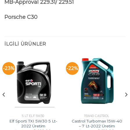
MB-Approval 229.31/ 229.51
Porsche C30
İLGILI ÜRÜNLER
-23%
-22%
5 LT ELF 5W30
15W40 CASTROL
Elf Sporti TXI 5W30 5 Lt-
Castrol Turbomax 15W-40
2022 Üretim
– 7 Lt-2022 Üretim