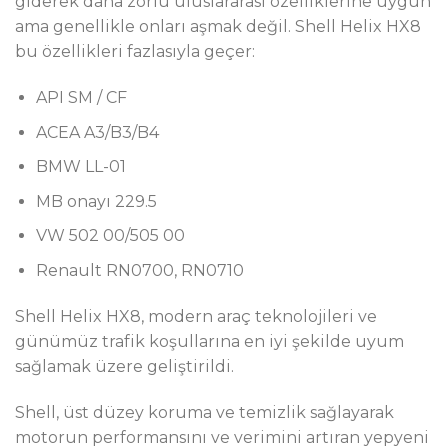
giderek daha zorlu uluslararası özelliklerine uygun
ama genellikle onları aşmak değil. Shell Helix HX8
bu özellikleri fazlasıyla geçer:
API SM / CF
ACEA A3/B3/B4
BMW LL-01
MB onayı 229.5
VW 502 00/505 00
Renault RN0700, RN0710
Shell Helix HX8, modern araç teknolojileri ve
günümüz trafik koşullarına en iyi şekilde uyum
sağlamak üzere geliştirildi.
Shell, üst düzey koruma ve temizlik sağlayarak
motorun performansını ve verimini artıran yepyeni