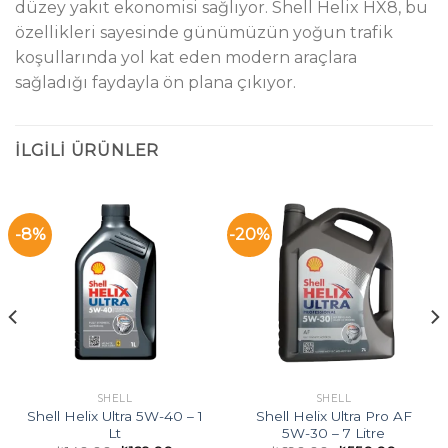
düzey yakıt ekonomisi sağlıyor. Shell Helix HX8, bu
özellikleri sayesinde günümüzün yoğun trafik
koşullarında yol kat eden modern araçlara
sağladığı faydayla ön plana çıkıyor.
İLGILI ÜRÜNLER
-8%
-20%
SHELL
SHELL
Shell Helix Ultra 5W-40 – 1
Shell Helix Ultra Pro AF
Lt
5W-30 – 7 Litre