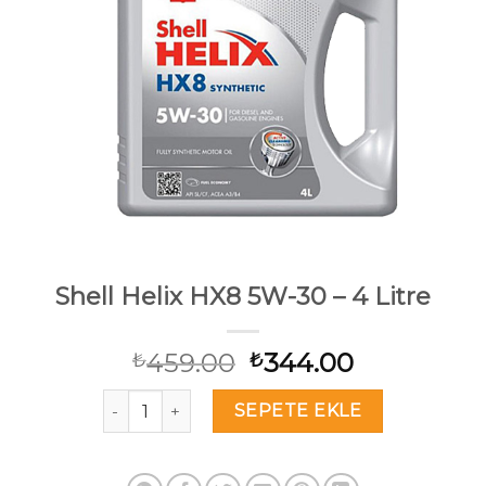
Shell Helix HX8 5W-30 – 4 Litre
Orijinal
Şu
459.00
344.00
₺
₺
fiyat:
andaki
Shell Helix HX8 5W-30 – 4 Litre adet
₺459.00.
fiyat:
SEPETE EKLE
₺344.00.