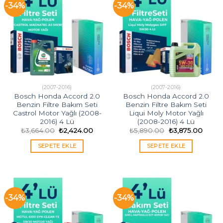
-34%
-34%
(2007-2016)
(2007-2016)
Bosch Honda Accord 2.0
Bosch Honda Accord 2.0
Benzin Filtre Bakım Seti
Benzin Filtre Bakım Seti
Castrol Motor Yağlı (2008-
Liqui Moly Motor Yağlı
2016) 4 Lü
(2008-2016) 4 Lü
Orijinal
Şu
Orijinal
Şu
₺
3,664.00
₺
2,424.00
₺
5,890.00
₺
3,875.00
fiyat:
andaki
fiyat:
andak
₺3,664.00.
fiyat:
₺5,890.00.
fiyat:
SEPETE EKLE
SEPETE EKLE
₺2,424.00.
₺3,87
-34%
-34%