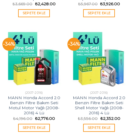
Orijinal
Şu
Orijinal
Şu
₺
3,669.00
₺
2,428.00
₺
5,967.00
₺
3,926.00
fiyat:
andaki
fiyat:
andak
₺3,669.00.
fiyat:
₺5,967.00.
fiyat:
SEPETE EKLE
SEPETE EKLE
₺2,428.00.
₺3,926
-34%
-34%
(2007-2016)
(2007-2016)
MANN Honda Accord 2.0
MANN Honda Accord 2.0
Benzin Filtre Bakım Seti
Benzin Filtre Bakım Seti
Motul Motor Yağlı (2008-
Shell Motor Yağlı (2008-
2016) 4 Lü
2016) 4 Lü
Orijinal
Şu
Orijinal
Şu
₺
4,196.00
₺
2,776.00
₺
3,556.00
₺
2,352.00
fiyat:
andaki
fiyat:
andak
₺4,196.00.
fiyat:
₺3,556.00.
fiyat:
SEPETE EKLE
SEPETE EKLE
₺2,776.00.
₺2,352