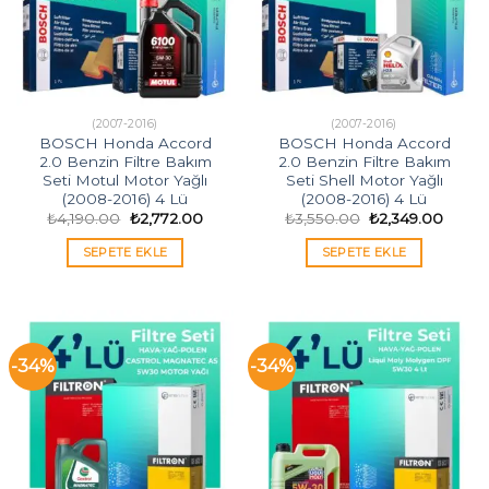
(2007-2016)
(2007-2016)
BOSCH Honda Accord
BOSCH Honda Accord
2.0 Benzin Filtre Bakım
2.0 Benzin Filtre Bakım
Seti Motul Motor Yağlı
Seti Shell Motor Yağlı
(2008-2016) 4 Lü
(2008-2016) 4 Lü
Orijinal
Şu
Orijinal
Şu
₺
4,190.00
₺
2,772.00
₺
3,550.00
₺
2,349.00
fiyat:
andaki
fiyat:
andak
₺4,190.00.
fiyat:
₺3,550.00.
fiyat:
SEPETE EKLE
SEPETE EKLE
₺2,772.00.
₺2,349
-34%
-34%