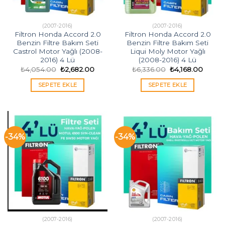
(2007-2016)
(2007-2016)
Filtron Honda Accord 2.0
Filtron Honda Accord 2.0
Benzin Filtre Bakım Seti
Benzin Filtre Bakım Seti
Castrol Motor Yağlı (2008-
Liqui Moly Motor Yağlı
2016) 4 Lü
(2008-2016) 4 Lü
Orijinal
Şu
Orijinal
Şu
₺
4,054.00
₺
2,682.00
₺
6,336.00
₺
4,168.00
fiyat:
andaki
fiyat:
andak
₺4,054.00.
fiyat:
₺6,336.00.
fiyat:
SEPETE EKLE
SEPETE EKLE
₺2,682.00.
₺4,168
-34%
-34%
(2007-2016)
(2007-2016)