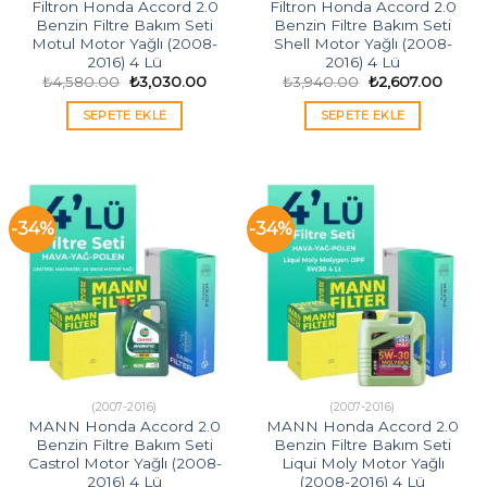
Filtron Honda Accord 2.0
Filtron Honda Accord 2.0
Benzin Filtre Bakım Seti
Benzin Filtre Bakım Seti
Motul Motor Yağlı (2008-
Shell Motor Yağlı (2008-
2016) 4 Lü
2016) 4 Lü
Orijinal
Şu
Orijinal
Şu
₺
4,580.00
₺
3,030.00
₺
3,940.00
₺
2,607.00
fiyat:
andaki
fiyat:
andak
₺4,580.00.
fiyat:
₺3,940.00.
fiyat:
SEPETE EKLE
SEPETE EKLE
₺3,030.00.
₺2,60
-34%
-34%
(2007-2016)
(2007-2016)
MANN Honda Accord 2.0
MANN Honda Accord 2.0
Benzin Filtre Bakım Seti
Benzin Filtre Bakım Seti
Castrol Motor Yağlı (2008-
Liqui Moly Motor Yağlı
2016) 4 Lü
(2008-2016) 4 Lü