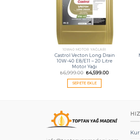
OR YAĞLARI
10W40 MOTOR YAĞLARI
co-Nergy 0W30
Castrol Vecton Long Drain
etik Motor Yağı
10W-40 E8/E11 – 20 Litre
Motor Yağı
Orijinal
Şu
0
₺
2,399.00
fiyat:
andaki
Orijinal
Şu
₺
6,999.00
₺
4,599.00
₺2,999.00.
fiyat:
fiyat:
andaki
TE EKLE
₺2,399.00.
₺6,999.00.
fiyat:
SEPETE EKLE
₺4,599.00.
HI
Kur