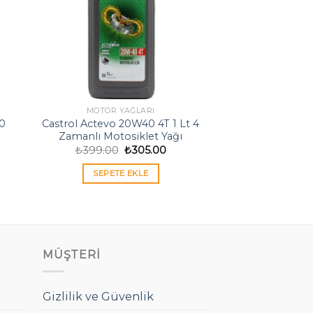
MOTOR YAĞLARI
20
Castrol Actevo 20W40 4T 1 Lt 4
Zamanlı Motosiklet Yağı
Orijinal
Şu
₺
399.00
₺
305.00
daki
fiyat:
andaki
at:
₺399.00.
fiyat:
SEPETE EKLE
,699.00.
₺305.00.
MÜŞTERI
Gizlilik ve Güvenlik