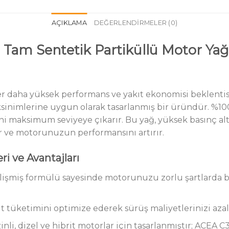
AÇIKLAMA
DEĞERLENDIRMELER (0)
 Tam Sentetik Partiküllü Motor Yağ
er daha yüksek performans ve yakıt ekonomisi beklentisi
ksinimlerine uygun olarak tasarlanmış bir üründür. %1
 maksimum seviyeye çıkarır. Bu yağ, yüksek basınç altı
r ve motorunuzun performansını artırır.
i ve Avantajları
işmiş formülü sayesinde motorunuzu zorlu şartlarda bi
t tüketimini optimize ederek sürüş maliyetlerinizi azalt
nli, dizel ve hibrit motorlar için tasarlanmıştır; ACEA C3