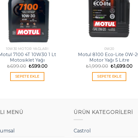
10W30 MOTOR YAĞLARI
0W20
Motul 7100 4T 10W30 1 Lt
Motul 8100 Eco-Lite 0W-
Motosiklet Yağı
Motor Yağı 5 Litre
Orijinal
Şu
Orijinal
Şu
₺
699.00
₺
599.00
₺
1,999.00
₺
1,699.00
fiyat:
andaki
fiyat:
an
₺699.00.
fiyat:
₺1,999.00.
fiy
SEPETE EKLE
SEPETE EKLE
₺599.00.
₺1
ZLI MENÜ
ÜRÜN KATEGORILERI
umsal
Castrol