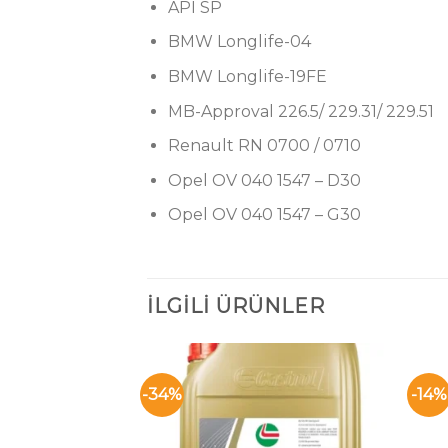
API SP
BMW Longlife-04
BMW Longlife-19FE
MB-Approval 226.5/ 229.31/ 229.51
Renault RN 0700 / 0710
Opel OV 040 1547 – D30
Opel OV 040 1547 – G30
İLGILI ÜRÜNLER
-34%
-14%