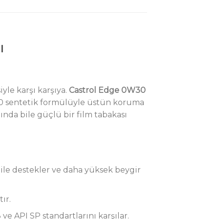
ı
yle karşı karşıya.
Castrol Edge 0W30
00 sentetik formülüyle üstün koruma
nda bile güçlü bir film tabakası
le destekler ve daha yüksek beygir
ır.
 ve API SP standartlarını karşılar.