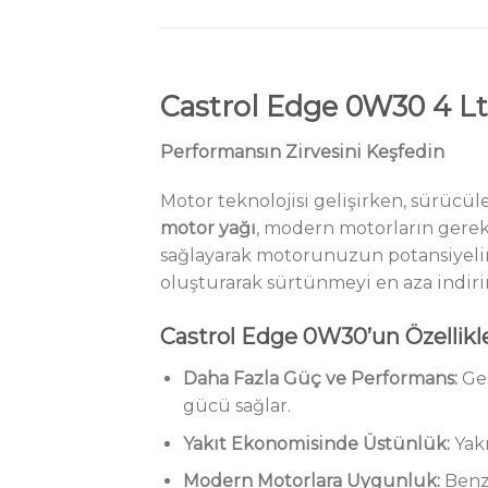
Castrol Edge 0W30 4 Lt
Performansın Zirvesini Keşfedin
Motor teknolojisi gelişirken, sürücül
motor yağı
, modern motorların gere
sağlayarak motorunuzun potansiyelini
oluşturarak sürtünmeyi en aza indiri
Castrol Edge 0W30’un Özellikler
Daha Fazla Güç ve Performans:
Gel
gücü sağlar.
Yakıt Ekonomisinde Üstünlük:
Yakı
Modern Motorlara Uygunluk:
Benzi