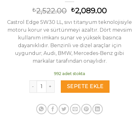
Orijinal
Şu
2,522.00
2,089.00
₺
₺
fiyat:
andaki
Castrol Edge 5W30 LL, sıvı titanyum teknolojisiyle
₺2,522.00.
fiyat:
motoru korur ve sürtünmeyi azaltır. Dört mevsim
₺2,089.0
kullanım imkanı sunar ve yüksek basınca
dayanıklıdır. Benzinli ve dizel araçlar için
uygundur; Audi, BMW, Mercedes-Benz gibi
markalar tarafından onaylıdır.
992 adet stokta
Castrol Edge 5W30 LL 5 Lt Tam Sentetik Partikü
SEPETE EKLE