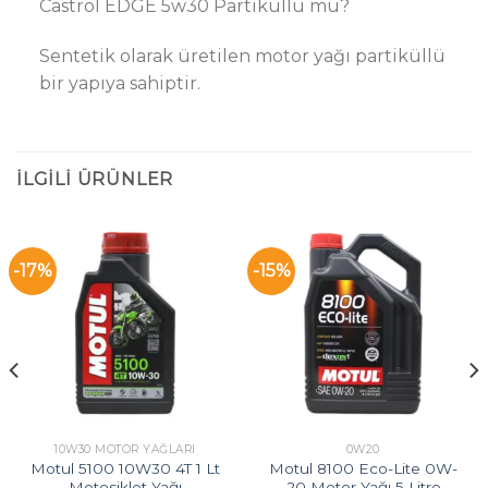
Castrol EDGE 5w30 Partiküllü mü?
Sentetik olarak üretilen motor yağı partiküllü
bir yapıya sahiptir.
İLGILI ÜRÜNLER
-17%
-15%
10W30 MOTOR YAĞLARI
0W20
Motul 5100 10W30 4T 1 Lt
Motul 8100 Eco-Lite 0W-
Motosiklet Yağı
20 Motor Yağı 5 Litre