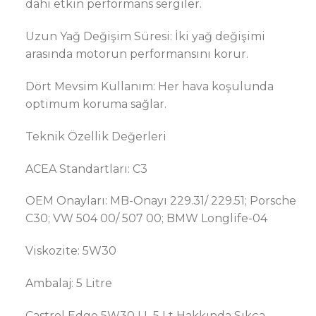
dahi etkin performans sergiler.
Uzun Yağ Değişim Süresi: İki yağ değişimi
arasında motorun performansını korur.
Dört Mevsim Kullanım: Her hava koşulunda
optimum koruma sağlar.
Teknik Özellik Değerleri
ACEA Standartları: C3
OEM Onayları: MB-Onayı 229.31/ 229.51; Porsche
C30; VW 504 00/ 507 00; BMW Longlife-04
Viskozite: 5W30
Ambalaj: 5 Litre
Castrol Edge 5W30 LL 5 Lt Hakkında Sıkça