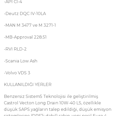
-API CI-4
-Deutz DQC IV-10LA
-MAN M 3477 ve M 3271-1
-MB-Approval 228.51
-RVI RLD-2
-Scania Low Ash
-Volvo VDS 3
KULLANILDIĞI YERLER
Benzersiz Sistem5 Teknolojisi ile geliştirilmiş
Castrol Vecton Long Drain 10W-40 LS, özellikle
düşük SAPS yağların talep edildiği, düşük emisyon
sistemlerine (DPF’li dahil) sahip, yeni nesil Euro 4