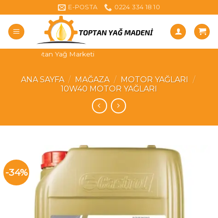
Skip
E-POSTA
0224 334 18 10
to
content
Büyük Toptan Yağ Marketi
ANA SAYFA
/
MAĞAZA
/
MOTOR YAĞLARI
/
10W40 MOTOR YAĞLARI
-34%