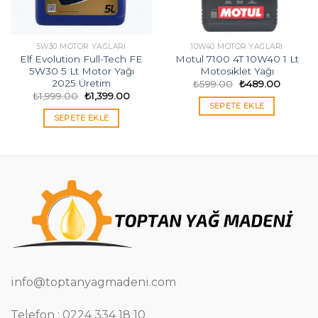
5W30 MOTOR YAĞLARI
10W40 MOTOR YAĞLARI
Elf Evolution Full-Tech FE
Motul 7100 4T 10W40 1 Lt
5W30 5 Lt Motor Yağı
Motosiklet Yağı
2025 Üretim
Orijinal
Şu
₺
599.00
₺
489.00
i
fiyat:
andaki
Orijinal
Şu
₺
1,999.00
₺
1,399.00
₺599.00.
fiyat:
fiyat:
andaki
SEPETE EKLE
00.
₺489.00
₺1,999.00.
fiyat:
SEPETE EKLE
₺1,399.00.
info@toptanyagmadeni.com
Telefon : 0224 334 18 10