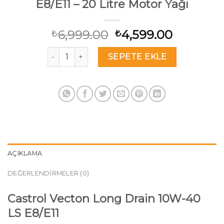
E8/E11 – 20 Litre Motor Yağı
Orijinal
Şu
6,999.00
4,599.00
₺
₺
fiyat:
andaki
Castrol Vecton Long Drain 10W-40 E8/E11 - 20 Li
₺6,999.00.
fiyat:
SEPETE EKLE
₺4,599.0
AÇIKLAMA
DEĞERLENDIRMELER (0)
Castrol Vecton Long Drain 10W-40
LS E8/E11