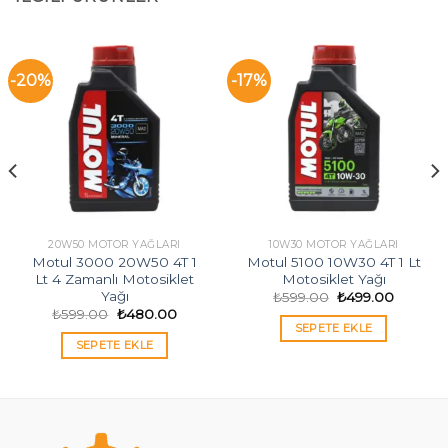
-20%
-17%
20W50 MOTOR YAĞLARI
10W30 MOTOR YAĞLARI
Motul 3000 20W50 4T 1
Motul 5100 10W30 4T 1 Lt
Lt 4 Zamanlı Motosiklet
Motosiklet Yağı
Yağı
Orijinal
Şu
₺
599.00
₺
499.00
i
fiyat:
andaki
Orijinal
Şu
₺
599.00
₺
480.00
₺599.00.
fiyat:
fiyat:
andaki
SEPETE EKLE
00.
₺499.00
₺599.00.
fiyat:
SEPETE EKLE
₺480.00.