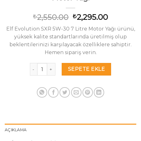
Orijinal
Şu
2,550.00
2,295.00
₺
₺
fiyat:
andaki
Elf Evolution SXR 5W-30 7 Litre Motor Yağı ürünü,
₺2,550.00.
fiyat:
yüksek kalite standartlarında üretilmiş olup
₺2,295.0
beklentilerinizi karşılayacak özelliklere sahiptir.
Hemen sipariş verin.
Elf Evolution SXR 5W-30 7 Litre Motor Yağı adet
SEPETE EKLE
AÇIKLAMA