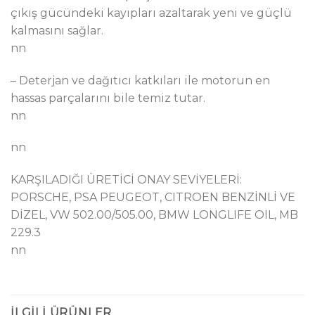
çıkış gücündeki kayıpları azaltarak yeni ve güçlü
kalmasını sağlar.
nn
– Deterjan ve dağıtıcı katkıları ile motorun en
hassas parçalarını bile temiz tutar.
nn
nn
KARŞILADIĞI ÜRETİCİ ONAY SEVİYELERİ:
PORSCHE, PSA PEUGEOT, CITROEN BENZİNLİ VE
DİZEL, VW 502.00/505.00, BMW LONGLIFE OIL, MB
229.3
nn
İLGILI ÜRÜNLER