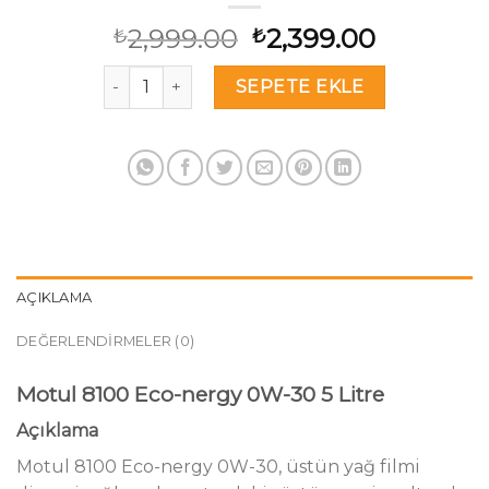
Orijinal
Şu
2,999.00
2,399.00
₺
₺
fiyat:
andaki
Motul 8100 Eco-Nergy 0W30 5 Lt Tam Sentetik 
₺2,999.00.
fiyat:
SEPETE EKLE
₺2,399.0
AÇIKLAMA
DEĞERLENDIRMELER (0)
Motul 8100 Eco-nergy 0W-30 5 Litre
Açıklama
Motul 8100 Eco-nergy 0W-30, üstün yağ filmi