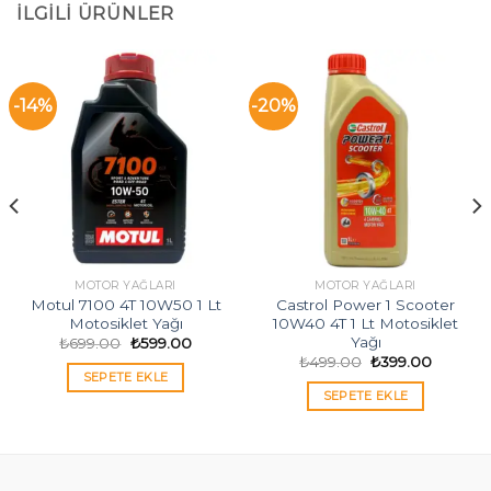
İLGILI ÜRÜNLER
-14%
-20%
MOTOR YAĞLARI
MOTOR YAĞLARI
Motul 7100 4T 10W50 1 Lt
Castrol Power 1 Scooter
Motosiklet Yağı
10W40 4T 1 Lt Motosiklet
Yağı
Orijinal
Şu
₺
699.00
₺
599.00
i
fiyat:
andaki
Orijinal
Şu
₺
499.00
₺
399.00
₺699.00.
fiyat:
fiyat:
andaki
SEPETE EKLE
00.
₺599.00.
₺499.00.
fiyat:
SEPETE EKLE
₺399.00