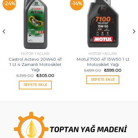
-24%
-14%
MOTOR YAĞLARI
MOTOR YAĞLARI
Castrol Actevo 20W40 4T
Motul 7100 4T 15W50 1 Lt
1 Lt 4 Zamanlı Motosiklet
Motosiklet Yağı
Yağı
Orijinal
Şu
₺
699.00
₺
599.00
fiyat:
andaki
Orijinal
Şu
₺
399.00
₺
305.00
₺699.00.
fiyat:
fiyat:
andaki
SEPETE EKLE
0.
₺599.00
₺399.00.
fiyat:
SEPETE EKLE
₺305.00.