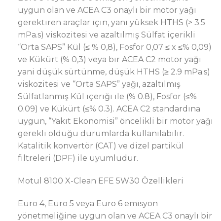
uygun olan ve ACEA C3 onaylı bir motor yağı
gerektiren araçlar için, yani yüksek HTHS (> 3.5
mPa.s) viskozitesi ve azaltılmış Sülfat içerikli
“Orta SAPS” Kül (≤ % 0,8), Fosfor 0,07 ≤ x ≤% 0,09)
ve Kükürt (% 0,3) veya bir ACEA C2 motor yağı
yani düşük sürtünme, düşük HTHS (≥ 2.9 mPa.s)
viskozitesi ve “Orta SAPS” yağı, azaltılmış
Sülfatlanmış Kül içeriği ile (% 0.8), Fosfor (≤%
0.09) ve Kükürt (≤% 0.3). ACEA C2 standardına
uygun, “Yakıt Ekonomisi” öncelikli bir motor yağı
gerekli olduğu durumlarda kullanılabilir.
Katalitik konvertör (CAT) ve dizel partikül
filtreleri (DPF) ile uyumludur.
Motul 8100 X-Clean EFE 5W30 Özellikleri
Euro 4, Euro 5 veya Euro 6 emisyon
yönetmeliğine uygun olan ve ACEA C3 onaylı bir