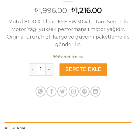
Orijinal
Şu
1,996.00
1,216.00
₺
₺
fiyat:
andaki
Motul 8100 X-Clean EFE 5W30 4 Lt Tam Sentetik
₺1,996.00.
fiyat:
Motor Yağı yüksek performanslı motor yağıdır.
₺1,216.00.
Orijinal ürün, hızlı kargo ve güvenli paketleme ile
gönderilir.
996 adet stokta
Motul 8100 X-Clean EFE 5W30 4 Lt Tam Sentetik
SEPETE EKLE
AÇIKLAMA