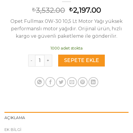
Orijinal
Şu
3,532.00
2,197.00
₺
₺
fiyat:
andaki
Opet Fullmax 0W-30 10,5 Lt Motor Yağı yüksek
₺3,532.00.
fiyat:
performanslı motor yağıdır. Orijinal ürün, hızlı
₺2,197.00
kargo ve güvenli paketleme ile gönderilir.
1000 adet stokta
Opet Fullmax 0W-30 10,5 Lt Motor Yağı adet
SEPETE EKLE
AÇIKLAMA
EK BILGI