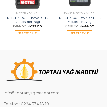
MOTOR YAĞLARI
10W30 MOTOR YAĞLARI
Motul 7100 4T 15W50 1 Lt
Motul 5100 10W30 4T 1 Lt
Motosiklet Yağı
Motosiklet Yağı
Orijinal
Şu
Orijinal
Şu
₺
699.00
₺
599.00
₺
599.00
₺
499.00
fiyat:
andaki
fiyat:
andaki
₺699.00.
fiyat:
₺599.00.
fiyat:
i
SEPETE EKLE
SEPETE EKLE
₺599.00.
₺499.00
0.
info@toptanyagmadeni.com
Telefon : 0224 334 18 10