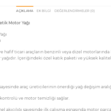
AÇIKLAMA
EK BILGI
DEĞERLENDIRMELER (0)
etik Motor Yağı
Yağı
ı
hafif ticari araçların benzinli veya dizel motorlarında 
yağıdır. İçeriğindeki özel katık paketi ve yüksek kalite
ı sayesinde araç üreticilerinin önerdiği yağ değişim aral
ntrolü ve motor temizliği sağlar.
akıcılığı sayesinde ilk çalışma esnasında motor parçal