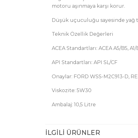
motoru aşınmaya karşı korur.
Düşük uçuculuğu sayesinde yağ tük
Teknik Özellik Değerleri
ACEA Standartları: ACEA A5/B5, A1/
API Standartları: API SL/CF
Onaylar: FORD WSS-M2C913-D, R
Viskozite: 5W30
Ambalaj: 10,5 Litre
İLGILI ÜRÜNLER