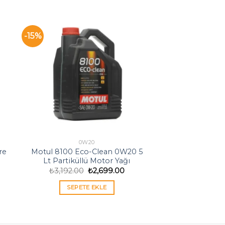
-15%
0W20
re
Motul 8100 Eco-Clean 0W20 5
Lt Partiküllü Motor Yağı
Orijinal
Şu
₺
3,192.00
₺
2,699.00
daki
fiyat:
andaki
at:
₺3,192.00.
fiyat:
SEPETE EKLE
,349.00.
₺2,699.00.