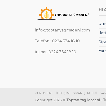
HI
Kur
info@toptanyagmadeni.com
İlet
Telefon : 0224 334 18 10
Sip
Yar
İrtibat: 0224 334 18 10
KURUMSAL
İLETIŞIM
SIPARIŞ TAKIBI
YA
Copyright 2026 ©
Toptan Yağ Madeni - Tü