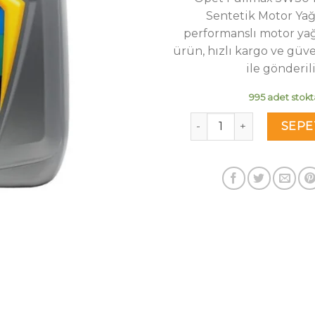
₺2
Sentetik Motor Yağ
performanslı motor yağı
ürün, hızlı kargo ve güv
ile gönderili
995 adet stokt
Opet Fullmax 5W30 10.5
SEPE