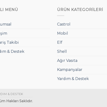
ZLI MENÜ
ÜRÜN KATEGORILERI
umsal
Castrol
işim
Mobil
ariş Takibi
Elf
dım & Destek
Shell
Ağır Vasıta
Kampanyalar
Yardım & Destek
RDIM & DESTEK
m Hakları Saklıdır.