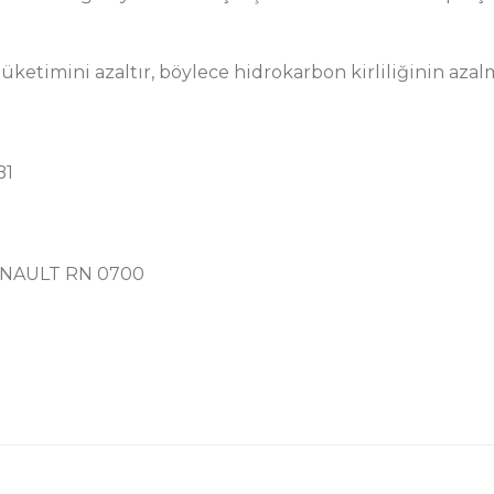
etimini azaltır, böylece hidrokarbon kirliliğinin azalm
B1
ENAULT RN 0700