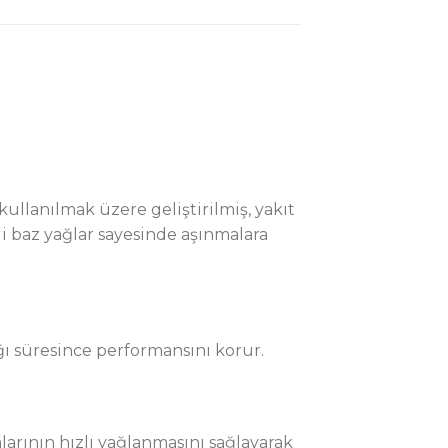
kullanılmak üzere geliştirilmiş, yakıt
li baz yağlar sayesinde aşınmalara
ığı süresince performansını korur.
arının hızlı yağlanmasını sağlayarak