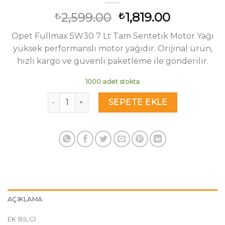
Orijinal
Şu
2,599.00
1,819.00
₺
₺
fiyat:
andaki
Opet Fullmax 5W30 7 Lt Tam Sentetik Motor Yağı
₺2,599.00.
fiyat:
yüksek performanslı motor yağıdır. Orijinal ürün,
₺1,819.00
hızlı kargo ve güvenli paketleme ile gönderilir.
1000 adet stokta
Opet Fullmax 5W30 7 Lt Tam Sentetik Motor Ya
SEPETE EKLE
AÇIKLAMA
EK BILGI