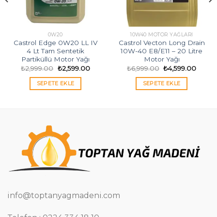
0W20
10W40 MOTOR YAĞLARI
Castrol Edge 0W20 LL IV
Castrol Vecton Long Drain
4 Lt Tam Sentetik
10W-40 E8/E11 – 20 Litre
Partiküllü Motor Yağı
Motor Yağı
i
Orijinal
Şu
Orijinal
Şu
₺
2,999.00
₺
2,599.00
₺
6,999.00
₺
4,599.00
fiyat:
andaki
fiyat:
andak
00.
₺2,999.00.
fiyat:
₺6,999.00.
fiyat:
SEPETE EKLE
SEPETE EKLE
₺2,599.00.
₺4,599
info@toptanyagmadeni.com