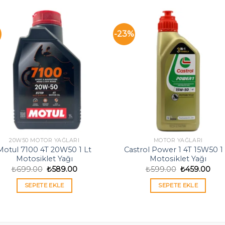
-23%
20W50 MOTOR YAĞLARI
MOTOR YAĞLARI
Motul 7100 4T 20W50 1 Lt
Castrol Power 1 4T 15W50 1 
Motosiklet Yağı
Motosiklet Yağı
Orijinal
Şu
Orijinal
Şu
₺
699.00
₺
589.00
₺
599.00
₺
459.00
fiyat:
andaki
fiyat:
and
₺699.00.
fiyat:
₺599.00.
fiyat
SEPETE EKLE
SEPETE EKLE
₺589.00.
₺45