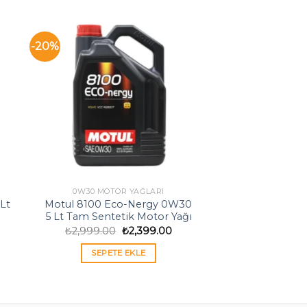
-20%
0W30 MOTOR YAĞLARI
Lt
Motul 8100 Eco-Nergy 0W30
5 Lt Tam Sentetik Motor Yağı
Orijinal
Şu
₺
2,999.00
₺
2,399.00
aki
fiyat:
andaki
:
₺2,999.00.
fiyat:
SEPETE EKLE
9.00.
₺2,399.00.