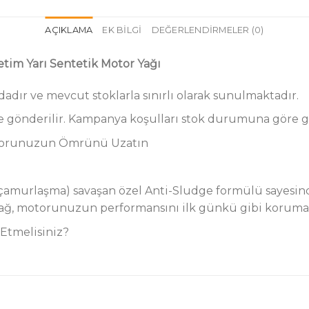
AÇIKLAMA
EK BILGI
DEĞERLENDIRMELER (0)
etim Yarı Sentetik Motor Yağı
ır ve mevcut stoklarla sınırlı olarak sunulmaktadır.
le gönderilir. Kampanya koşulları stok durumuna göre g
Motorunuzun Ömrünü Uzatın
(çamurlaşma) savaşan özel Anti-Sludge formülü sayesind
yağ, motorunuzun performansını ilk günkü gibi koruman
Etmelisiniz?