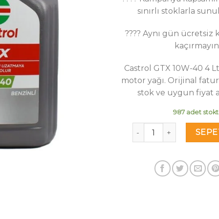
₺1
sınırlı stoklarla sun
???? Aynı gün ücretsiz k
kaçırmayın
Castrol GTX 10W-40 4 L
motor yağı. Orijinal fatura
stok ve uygun fiyat a
987 adet stokt
Castrol GTX 10W-40 4 Lit
SEPE