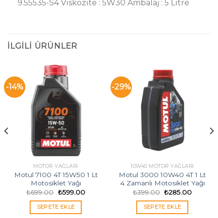
9.55535-S4 Viskozite : 5W30 Ambalaj : 5 Litre
İLGILI ÜRÜNLER
-14%
-29%
MOTOR YAĞLARI
10W40 MOTOR YAĞLARI
Motul 7100 4T 15W50 1 Lt
Motul 3000 10W40 4T 1 Lt
Motosiklet Yağı
4 Zamanlı Motosiklet Yağı
Orijinal
Şu
Orijinal
Şu
₺
699.00
₺
599.00
₺
399.00
₺
285.00
fiyat:
andaki
fiyat:
andaki
₺699.00.
fiyat:
₺399.00.
fiyat:
i
SEPETE EKLE
SEPETE EKLE
₺599.00.
₺285.00