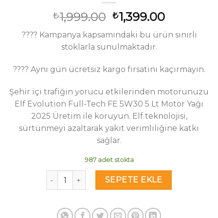
Orijinal
Şu
1,999.00
1,399.00
₺
₺
fiyat:
andaki
???? Kampanya kapsamındaki bu ürün sınırlı
₺1,999.00.
fiyat:
stoklarla sunulmaktadır.
₺1,399.00
???? Aynı gün ücretsiz kargo fırsatını kaçırmayın.
Şehir içi trafiğin yorucu etkilerinden motorunuzu
Elf Evolution Full-Tech FE 5W30 5 Lt Motor Yağı
2025 Üretim ile koruyun. Elf teknolojisi,
sürtünmeyi azaltarak yakıt verimliliğine katkı
sağlar.
987 adet stokta
Elf Evolution Full-Tech FE 5W30 5 Lt Motor Yağı
SEPETE EKLE