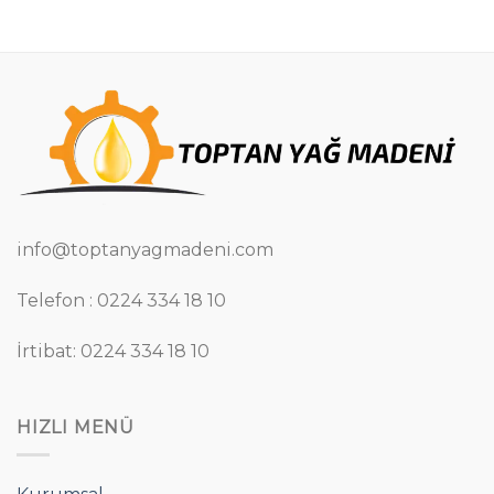
.00.
info@toptanyagmadeni.com
Telefon : 0224 334 18 10
İrtibat: 0224 334 18 10
HIZLI MENÜ