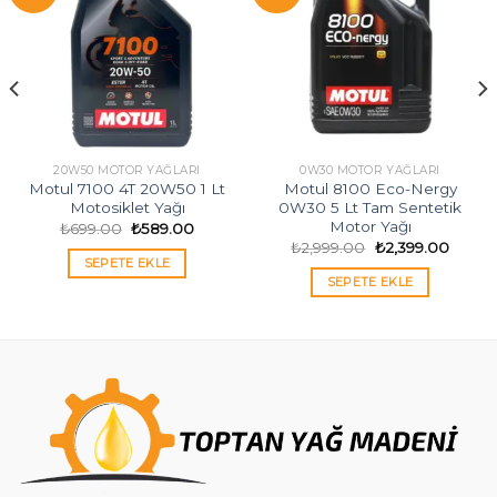
20W50 MOTOR YAĞLARI
0W30 MOTOR YAĞLARI
Motul 7100 4T 20W50 1 Lt
Motul 8100 Eco-Nergy
Motosiklet Yağı
0W30 5 Lt Tam Sentetik
Motor Yağı
Orijinal
Şu
₺
699.00
₺
589.00
fiyat:
andaki
Orijinal
Şu
₺
2,999.00
₺
2,399.00
₺699.00.
fiyat:
ki
fiyat:
andak
SEPETE EKLE
₺589.00.
₺2,999.00.
fiyat:
SEPETE EKLE
49.00.
₺2,399