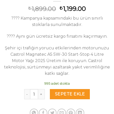
Orijinal
Şu
1,899.00
1,199.00
₺
₺
fiyat:
andaki
???? Kampanya kapsamındaki bu ürün sınırlı
₺1,899.00.
fiyat:
stoklarla sunulmaktadır.
₺1,199.00.
???? Aynı gün ücretsiz kargo fırsatını kaçırmayın.
Şehir içi trafiğin yorucu etkilerinden motorunuzu
Castrol Magnatec A5 5W-30 Start-Stop 4 Litre
Motor Yağı 2025 Üretim ile koruyun. Castrol
teknolojisi, sürtünmeyi azaltarak yakıt verimliliğine
katkı sağlar.
995 adet stokta
Castrol Magnatec A5 5W-30 Start-Stop 4 Litre -
SEPETE EKLE