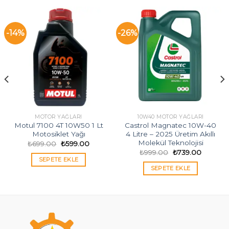
-14%
-26%
MOTOR YAĞLARI
10W40 MOTOR YAĞLARI
Motul 7100 4T 10W50 1 Lt
Castrol Magnatec 10W-40
Motosiklet Yağı
4 Litre – 2025 Üretim Akıllı
Molekül Teknolojisi
Orijinal
Şu
₺
699.00
₺
599.00
fiyat:
andaki
Orijinal
Şu
₺
999.00
₺
739.00
₺699.00.
fiyat:
i
fiyat:
andaki
SEPETE EKLE
₺599.00.
₺999.00.
fiyat:
SEPETE EKLE
00.
₺739.00