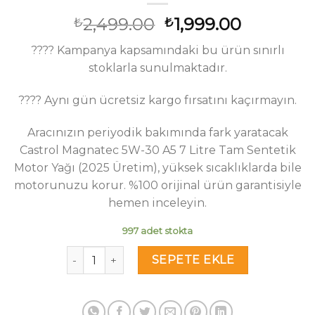
Orijinal
Şu
2,499.00
1,999.00
₺
₺
fiyat:
andaki
???? Kampanya kapsamındaki bu ürün sınırlı
₺2,499.00.
fiyat:
stoklarla sunulmaktadır.
₺1,999.00
???? Aynı gün ücretsiz kargo fırsatını kaçırmayın.
Aracınızın periyodik bakımında fark yaratacak
Castrol Magnatec 5W-30 A5 7 Litre Tam Sentetik
Motor Yağı (2025 Üretim), yüksek sıcaklıklarda bile
motorunuzu korur. %100 orijinal ürün garantisiyle
hemen inceleyin.
997 adet stokta
Castrol Magnatec 5W-30 A5 7 Litre Motor Yağı -
SEPETE EKLE