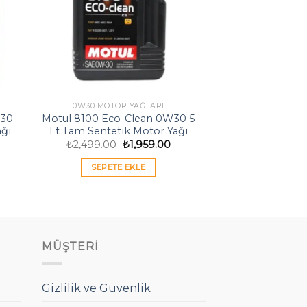
0W30 MOTOR YAĞLARI
W30
Motul 8100 Eco-Clean 0W30 5
ağı
Lt Tam Sentetik Motor Yağı
Orijinal
Şu
₺
2,499.00
₺
1,959.00
daki
fiyat:
andaki
at:
₺2,499.00.
fiyat:
SEPETE EKLE
919.00.
₺1,959.00.
MÜŞTERI
Gizlilik ve Güvenlik