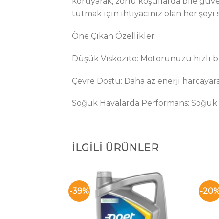
koruyarak, zorlu koşullarda bile gü
tutmak için ihtiyacınız olan her şeyi 
Öne Çıkan Özellikler:
Düşük Viskozite: Motorunuzu hızlı bir
Çevre Dostu: Daha az enerji harcayara
Soğuk Havalarda Performans: Soğuk ha
İLGILI ÜRÜNLER
-39%
-20