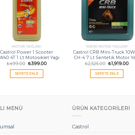
MOTOR YAĞLARI
10W30 MOTOR YAĞLARI
Castrol Power 1 Scooter
Castrol CRB Mini-Truck 10
W40 4T 1 Lt Motosiklet Yağı
CH-4 7 Lt Sentetik Motor Y
Orijinal
Şu
Orijinal
Şu
₺
499.00
₺
399.00
₺
2,525.00
₺
1,919.00
fiyat:
andaki
fiyat:
an
₺499.00.
fiyat:
₺2,525.00.
fiy
SEPETE EKLE
SEPETE EKLE
₺399.00.
₺1,
ZLI MENÜ
ÜRÜN KATEGORILERI
umsal
Castrol