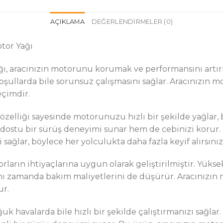
AÇIKLAMA
DEĞERLENDIRMELER (0)
tor Yağı
ı, aracınızın motorunu korumak ve performansını artırm
şullarda bile sorunsuz çalışmasını sağlar. Aracınızın m
çimdir.
özelliği sayesinde motorunuzu hızlı bir şekilde yağlar, 
e dostu bir sürüş deneyimi sunar hem de cebinizi korur
ağlar, böylece her yolculukta daha fazla keyif alırsınız
ların ihtiyaçlarına uygun olarak geliştirilmiştir. Yüksek
 zamanda bakım maliyetlerini de düşürür. Aracınızın
ur.
k havalarda bile hızlı bir şekilde çalıştırmanızı sağla