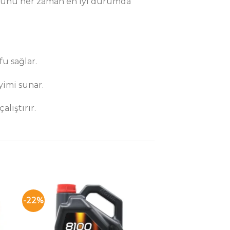
torunu her zaman en iyi durumda
u sağlar.
yimi sunar.
lıştırır.
-22%