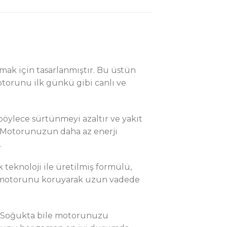
ak için tasarlanmıştır. Bu üstün
otorunu ilk günkü gibi canlı ve
böylece sürtünmeyi azaltır ve yakıt
. Motorunuzun daha az enerji
.
 teknoloji ile üretilmiş formülü,
 motorunu koruyarak uzun vadede
r. Soğukta bile motorunuzu