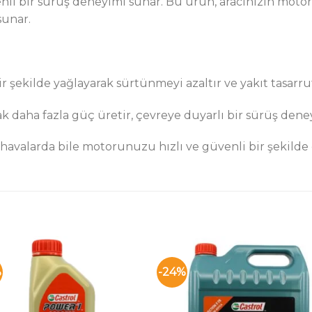
venli bir sürüş deneyimi sunar. Bu ürün, aracınızın mo
sunar.
 şekilde yağlayarak sürtünmeyi azaltır ve yakıt tasarruf
k daha fazla güç üretir, çevreye duyarlı bir sürüş dene
valarda bile motorunuzu hızlı ve güvenli bir şekilde ça
%
-24%