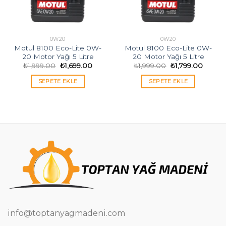
0W20
0W20
Motul 8100 Eco-Lite 0W-
Motul 8100 Eco-Lite 0W-
20 Motor Yağı 5 Litre
20 Motor Yağı 5 Litre
Orijinal
Şu
Orijinal
Şu
₺
1,999.00
₺
1,699.00
₺
1,999.00
₺
1,799.00
fiyat:
andaki
fiyat:
andaki
₺1,999.00.
fiyat:
₺1,999.00.
fiyat:
SEPETE EKLE
SEPETE EKLE
₺1,699.00.
₺1,799.
info@toptanyagmadeni.com