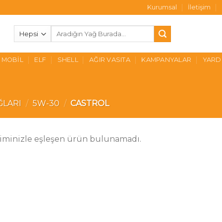
Kurumsal
İletişim
Ara:
MOBIL
ELF
SHELL
AĞIR VASITA
KAMPANYALAR
YARD
ĞLARI
/
5W-30
/
CASTROL
iminizle eşleşen ürün bulunamadı.