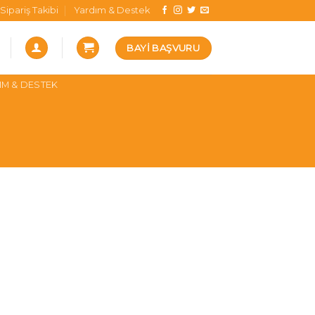
Sipariş Takibi
Yardım & Destek
BAYI BAŞVURU
IM & DESTEK