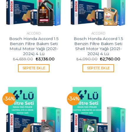
ACCORD
ACCORD
Bosch Honda Accord 1.5
Bosch Honda Accord 1.5
Benzin Filtre Bakım Seti
Benzin Filtre Bakım Seti
Motul Motor Yağlı (2021-
Shell Motor Yağlı (2021-
2024) 4 Lü
2024) 4 Lü
Orijinal
Şu
Orijinal
Şu
₺
4,659.00
₺
3,136.00
₺
4,090.00
₺
2,760.00
fiyat:
andaki
fiyat:
andak
₺4,659.00.
fiyat:
₺4,090.00.
fiyat:
SEPETE EKLE
SEPETE EKLE
₺3,136.00.
₺2,76
-34%
-34%