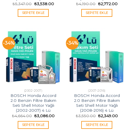
Orijinal
Şu
Orijinal
Şu
₺
5,347.00
₺
3,538.00
₺
4,190.00
₺
2,772.00
fiyat:
andaki
fiyat:
andak
₺5,347.00.
fiyat:
₺4,190.00.
fiyat:
SEPETE EKLE
SEPETE EKLE
₺3,538.00.
₺2,772
-34%
-34%
(2002-2007)
(2007-2016)
BOSCH Honda Accord
BOSCH Honda Accord
2.0 Benzin Filtre Bakım
2.0 Benzin Filtre Bakım
Seti Shell Motor Yağlı
Seti Shell Motor Yağlı
(2002-2007) 4 Lü
(2008-2016) 4 Lü
Orijinal
Şu
Orijinal
Şu
₺
4,664.00
₺
3,086.00
₺
3,550.00
₺
2,349.00
fiyat:
andaki
fiyat:
andak
₺4,664.00.
fiyat:
₺3,550.00.
fiyat:
SEPETE EKLE
SEPETE EKLE
₺3,086.00.
₺2,349