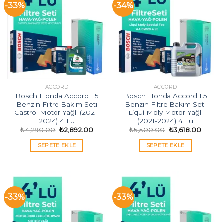
-33%
-34%
ACCORD
ACCORD
Bosch Honda Accord 1.5
Bosch Honda Accord 1.5
Benzin Filtre Bakım Seti
Benzin Filtre Bakım Seti
Castrol Motor Yağlı (2021-
Liqui Moly Motor Yağlı
2024) 4 Lü
(2021-2024) 4 Lü
Orijinal
Şu
Orijinal
Şu
₺
4,290.00
₺
2,892.00
₺
5,500.00
₺
3,618.00
fiyat:
andaki
fiyat:
andak
₺4,290.00.
fiyat:
₺5,500.00.
fiyat:
SEPETE EKLE
SEPETE EKLE
₺2,892.00.
₺3,618
-33%
-33%