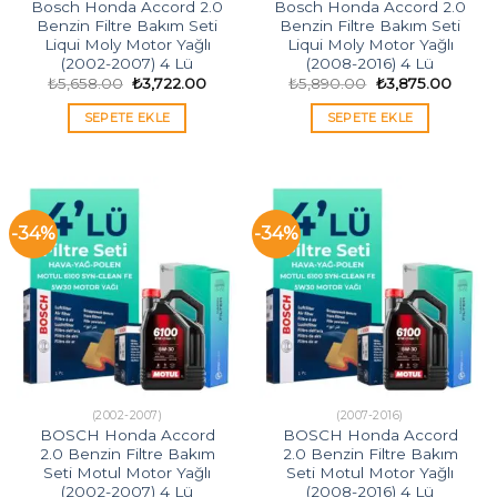
Bosch Honda Accord 2.0
Bosch Honda Accord 2.0
Benzin Filtre Bakım Seti
Benzin Filtre Bakım Seti
Liqui Moly Motor Yağlı
Liqui Moly Motor Yağlı
(2002-2007) 4 Lü
(2008-2016) 4 Lü
Orijinal
Şu
Orijinal
Şu
₺
5,658.00
₺
3,722.00
₺
5,890.00
₺
3,875.00
fiyat:
andaki
fiyat:
andak
₺5,658.00.
fiyat:
₺5,890.00.
fiyat:
SEPETE EKLE
SEPETE EKLE
₺3,722.00.
₺3,87
-34%
-34%
(2002-2007)
(2007-2016)
BOSCH Honda Accord
BOSCH Honda Accord
2.0 Benzin Filtre Bakım
2.0 Benzin Filtre Bakım
Seti Motul Motor Yağlı
Seti Motul Motor Yağlı
(2002-2007) 4 Lü
(2008-2016) 4 Lü