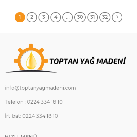
1
2
3
4
…
30
31
32
info@toptanyagmadeni.com
Telefon : 0224 334 18 10
İrtibat: 0224 334 18 10