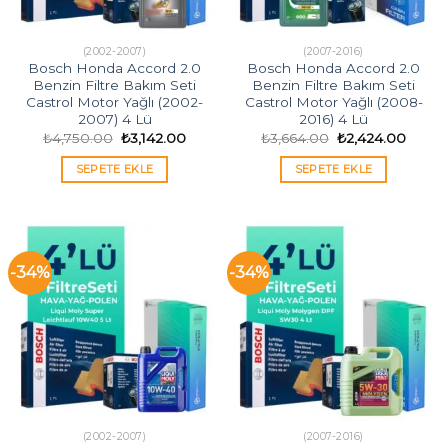
(2002-2007)
(2007-2016)
Bosch Honda Accord 2.0
Bosch Honda Accord 2.0
Benzin Filtre Bakım Seti
Benzin Filtre Bakım Seti
Castrol Motor Yağlı (2002-
Castrol Motor Yağlı (2008-
2007) 4 Lü
2016) 4 Lü
Orijinal
Şu
Orijinal
Şu
₺
4,750.00
₺
3,142.00
₺
3,664.00
₺
2,424.00
fiyat:
andaki
fiyat:
andak
₺4,750.00.
fiyat:
₺3,664.00.
fiyat:
SEPETE EKLE
SEPETE EKLE
₺3,142.00.
₺2,42
-34%
-34%
(2002-2007)
(2007-2016)