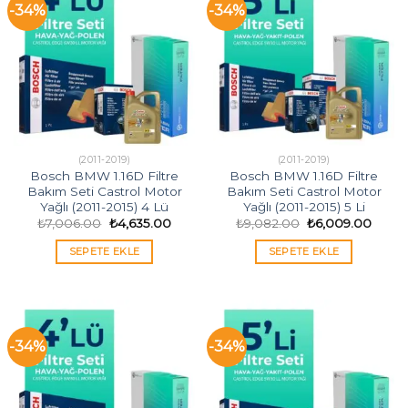
-34%
-34%
(2011-2019)
(2011-2019)
Bosch BMW 1.16D Filtre
Bosch BMW 1.16D Filtre
Bakım Seti Castrol Motor
Bakım Seti Castrol Motor
Yağlı (2011-2015) 4 Lü
Yağlı (2011-2015) 5 Li
Orijinal
Şu
Orijinal
Şu
₺
7,006.00
₺
4,635.00
₺
9,082.00
₺
6,009.00
fiyat:
andaki
fiyat:
andak
₺7,006.00.
fiyat:
₺9,082.00.
fiyat:
SEPETE EKLE
SEPETE EKLE
₺4,635.00.
₺6,00
-34%
-34%