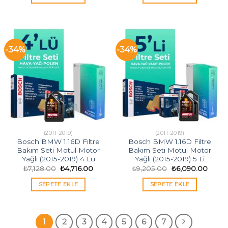
₺4,616.00.
₺5,99
-34%
-34%
(2011-2019)
(2011-2019)
Bosch BMW 1.16D Filtre
Bosch BMW 1.16D Filtre
Bakım Seti Motul Motor
Bakım Seti Motul Motor
Yağlı (2015-2019) 4 Lü
Yağlı (2015-2019) 5 Li
Orijinal
Şu
Orijinal
Şu
₺
7,128.00
₺
4,716.00
₺
9,205.00
₺
6,090.00
fiyat:
andaki
fiyat:
andak
₺7,128.00.
fiyat:
₺9,205.00.
fiyat:
SEPETE EKLE
SEPETE EKLE
₺4,716.00.
₺6,09
1
2
3
4
5
6
7