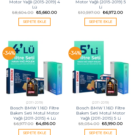
Motor Yağlı (2015-2019) 4
Motor Yağlı (2015-2019) 5
Lü
Li
Orijinal
Şu
Orijinal
Şu
₺
8,604.00
₺
5,660.00
₺
10,597.00
₺
6,972.00
fiyat:
andaki
fiyat:
andak
₺8,604.00.
fiyat:
₺10,597.00.
fiyat:
SEPETE EKLE
SEPETE EKLE
₺5,660.00.
₺6,97
-34%
-34%
(2011-2019)
(2011-2019)
Bosch BMW 1.16D Filtre
Bosch BMW 1.16D Filtre
Bakım Seti Motul Motor
Bakım Seti Motul Motor
Yağlı (2011-2015) 4 Lü
Yağlı (2011-2015) 5 Li
Orijinal
Şu
Orijinal
Şu
₺
6,977.00
₺
4,616.00
₺
9,054.00
₺
5,990.00
fiyat:
andaki
fiyat:
andak
₺6,977.00.
fiyat:
₺9,054.00.
fiyat:
SEPETE EKLE
SEPETE EKLE