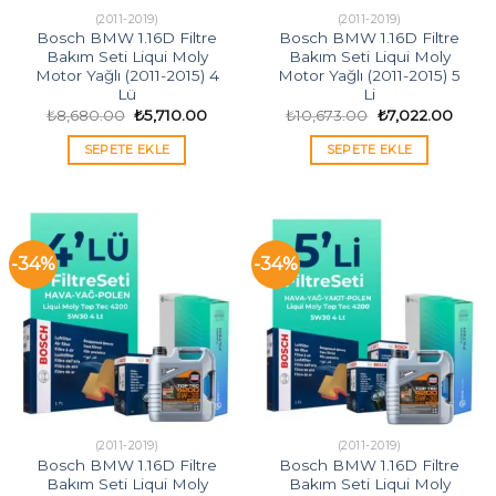
(2011-2019)
(2011-2019)
Bosch BMW 1.16D Filtre
Bosch BMW 1.16D Filtre
Bakım Seti Liqui Moly
Bakım Seti Liqui Moly
Motor Yağlı (2011-2015) 4
Motor Yağlı (2011-2015) 5
Lü
Li
Orijinal
Şu
Orijinal
Şu
₺
8,680.00
₺
5,710.00
₺
10,673.00
₺
7,022.00
fiyat:
andaki
fiyat:
andak
₺8,680.00.
fiyat:
₺10,673.00.
fiyat:
SEPETE EKLE
SEPETE EKLE
₺5,710.00.
₺7,02
-34%
-34%
(2011-2019)
(2011-2019)
Bosch BMW 1.16D Filtre
Bosch BMW 1.16D Filtre
Bakım Seti Liqui Moly
Bakım Seti Liqui Moly