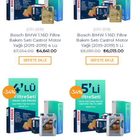
(2011-2019)
(2011-2019)
Bosch BMW 1.16D Filtre
Bosch BMW 1.16D Filtre
Bakım Seti Castrol Motor
Bakım Seti Castrol Motor
Yağlı (2015-2019) 4 Lü
Yağlı (2015-2019) 5 Li
Orijinal
Şu
Orijinal
Şu
₺
7,014.00
₺
4,641.00
₺
9,091.00
₺
6,015.00
fiyat:
andaki
fiyat:
andaki
₺7,014.00.
fiyat:
₺9,091.00.
fiyat:
SEPETE EKLE
SEPETE EKLE
₺4,641.00.
₺6,015
-34%
-34%