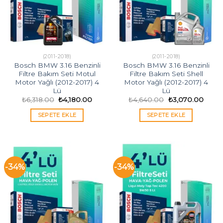
(2011-2018)
(2011-2018)
Bosch BMW 3.16 Benzinli
Bosch BMW 3.16 Benzinli
Filtre Bakım Seti Motul
Filtre Bakım Seti Shell
Motor Yağlı (2012-2017) 4
Motor Yağlı (2012-2017) 4
Lü
Lü
Orijinal
Şu
Orijinal
Şu
₺
6,318.00
₺
4,180.00
₺
4,640.00
₺
3,070.00
fiyat:
andaki
fiyat:
andak
₺6,318.00.
fiyat:
₺4,640.00.
fiyat:
SEPETE EKLE
SEPETE EKLE
₺4,180.00.
₺3,07
-34%
-34%