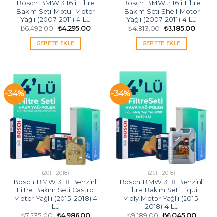
Bosch BMW 3.16 i Filtre
Bosch BMW 3.16 i Filtre
Bakım Seti Motul Motor
Bakım Seti Shell Motor
Yağlı (2007-2011) 4 Lü
Yağlı (2007-2011) 4 Lü
Orijinal
Şu
Orijinal
Şu
₺
6,492.00
₺
4,295.00
₺
4,813.00
₺
3,185.00
fiyat:
andaki
fiyat:
andaki
₺6,492.00.
fiyat:
₺4,813.00.
fiyat:
SEPETE EKLE
SEPETE EKLE
₺4,295.00.
₺3,185
-34%
-34%
(2011-2018)
(2011-2018)
Bosch BMW 3.18 Benzinli
Bosch BMW 3.18 Benzinli
Filtre Bakım Seti Castrol
Filtre Bakım Seti Liqui
Motor Yağlıi (2015-2018) 4
Moly Motor Yağlıi (2015-
Lü
2018) 4 Lü
Orijinal
Şu
Orijinal
Şu
₺
7,535.00
₺
4,986.00
₺
9,189.00
₺
6,045.00