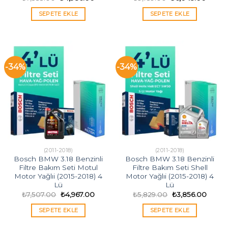
fiyat:
andaki
fiyat:
andak
₺7,535.00.
fiyat:
₺9,189.00.
fiyat:
SEPETE EKLE
SEPETE EKLE
₺4,986.00.
₺6,045
-34%
-34%
(2011-2018)
(2011-2018)
Bosch BMW 3.18 Benzinli
Bosch BMW 3.18 Benzinli
Filtre Bakım Seti Motul
Filtre Bakım Seti Shell
Motor Yağlıi (2015-2018) 4
Motor Yağlıi (2015-2018) 4
Lü
Lü
Orijinal
Şu
Orijinal
Şu
₺
7,507.00
₺
4,967.00
₺
5,829.00
₺
3,856.00
fiyat:
andaki
fiyat:
andak
₺7,507.00.
fiyat:
₺5,829.00.
fiyat:
SEPETE EKLE
SEPETE EKLE
₺4,967.00.
₺3,856