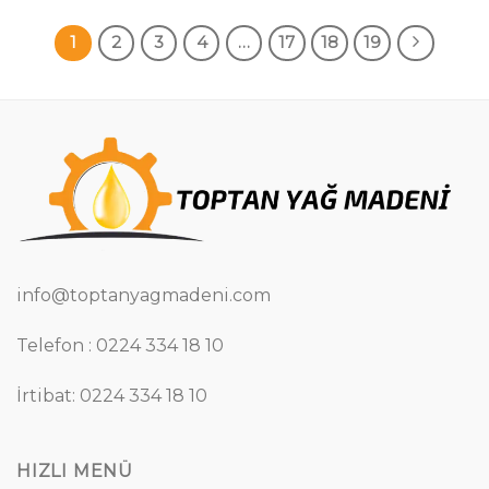
1
2
3
4
…
17
18
19
info@toptanyagmadeni.com
Telefon : 0224 334 18 10
İrtibat: 0224 334 18 10
HIZLI MENÜ