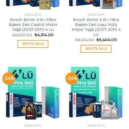
(2004-2011)
(2004-2011)
Bosch BMW 3.16 i Filtre
Bosch BMW 3.16 i Filtre
Bakım Seti Castrol Motor
Bakım Seti Liqui Moly
Yağlı (2007-2011) 4 Lü
Motor Yağlı (2007-2011) 4
Lü
Orijinal
Şu
₺
6,520.00
₺
4,314.00
fiyat:
andaki
Orijinal
Şu
₺
8,214.00
₺
5,404.00
₺6,520.00.
fiyat:
fiyat:
andak
SEPETE EKLE
₺4,314.00.
₺8,214.00.
fiyat:
SEPETE EKLE
₺5,40
-34%
-34%
(2004-2011)
(2004-2011)