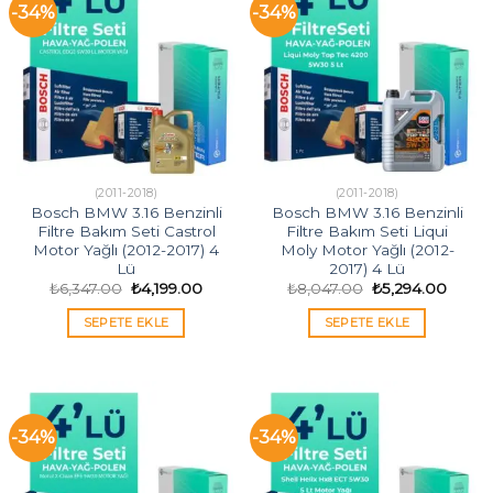
-34%
-34%
(2011-2018)
(2011-2018)
Bosch BMW 3.16 Benzinli
Bosch BMW 3.16 Benzinli
Filtre Bakım Seti Castrol
Filtre Bakım Seti Liqui
Motor Yağlı (2012-2017) 4
Moly Motor Yağlı (2012-
Lü
2017) 4 Lü
Orijinal
Şu
Orijinal
Şu
₺
6,347.00
₺
4,199.00
₺
8,047.00
₺
5,294.00
fiyat:
andaki
fiyat:
andak
₺6,347.00.
fiyat:
₺8,047.00.
fiyat:
SEPETE EKLE
SEPETE EKLE
₺4,199.00.
₺5,294
-34%
-34%