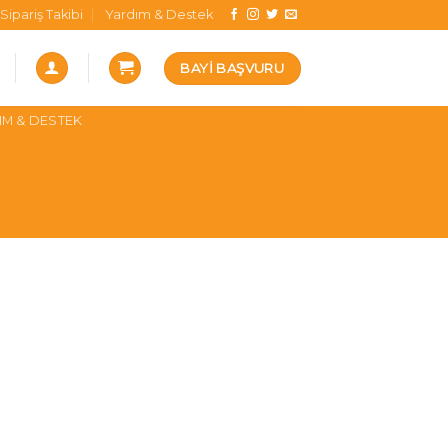
Sipariş Takibi
Yardım & Destek
BAYI BAŞVURU
IM & DESTEK