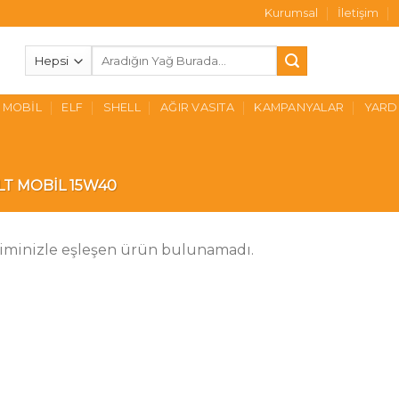
Kurumsal
İletişim
Ara:
MOBIL
ELF
SHELL
AĞIR VASITA
KAMPANYALAR
YARD
LT MOBIL 15W40
iminizle eşleşen ürün bulunamadı.