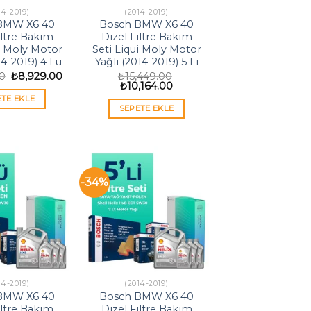
14-2019)
(2014-2019)
BMW X6 40
Bosch BMW X6 40
iltre Bakım
Dizel Filtre Bakım
i Moly Motor
Seti Liqui Moly Motor
14-2019) 4 Lü
Yağlı (2014-2019) 5 Li
Orijinal
Şu
00
₺
8,929.00
₺
15,449.00
fiyat:
andaki
Orijinal
Şu
₺
10,164.00
₺13,572.00.
fiyat:
fiyat:
andaki
ETE EKLE
₺8,929.00.
₺15,449.00.
fiyat:
SEPETE EKLE
₺10,164.00.
-34%
14-2019)
(2014-2019)
BMW X6 40
Bosch BMW X6 40
iltre Bakım
Dizel Filtre Bakım