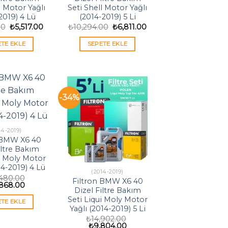
l Motor Yağlı
Seti Shell Motor Yağlı
2019) 4 Lü
(2014-2019) 5 Li
Orijinal
Şu
Orijinal
Şu
00
₺
5,517.00
₺
10,294.00
₺
6,811.00
fiyat:
andaki
fiyat:
andaki
₺8,338.00.
fiyat:
₺10,294.00.
fiyat:
ETE EKLE
SEPETE EKLE
₺5,517.00.
₺6,811.00.
-34%
14-2019)
 BMW X6 40
iltre Bakım
i Moly Motor
14-2019) 4 Lü
(2014-2019)
,480.00
Filtron BMW X6 40
inal
Şu
868.00
Dizel Filtre Bakım
t:
andaki
,480.00.
fiyat:
Seti Liqui Moly Motor
ETE EKLE
₺8,868.00.
Yağlı (2014-2019) 5 Li
₺
14,902.00
Orijinal
Şu
₺
9,804.00