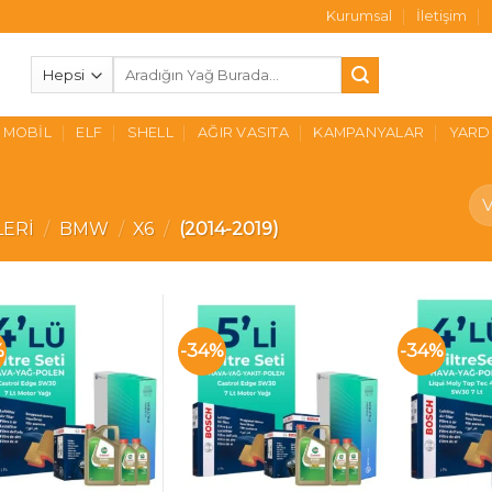
Kurumsal
İletişim
Ara:
MOBIL
ELF
SHELL
AĞIR VASITA
KAMPANYALAR
YARD
LERI
/
BMW
/
X6
/
(2014-2019)
%
-34%
-34%