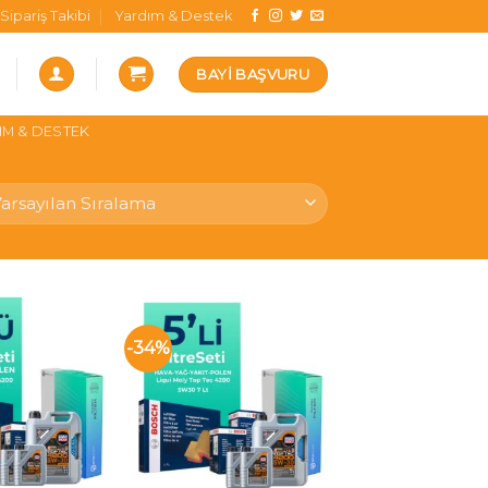
Sipariş Takibi
Yardım & Destek
BAYI BAŞVURU
IM & DESTEK
-34%