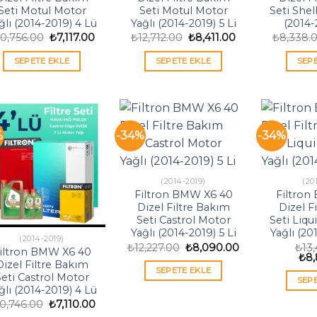
Seti Motul Motor
Seti Motul Motor
Seti Shel
ğlı (2014-2019) 4 Lü
Yağlı (2014-2019) 5 Li
(2014-
Orijinal
Şu
Orijinal
Şu
10,756.00
₺
7,117.00
₺
12,712.00
₺
8,411.00
₺
8,338.
fiyat:
andaki
fiyat:
andaki
₺10,756.00.
fiyat:
₺12,712.00.
fiyat:
SEPETE EKLE
SEPETE EKLE
SEP
₺7,117.00.
₺8,411.00.
%
-34%
-34%
(2014-2019)
(20
Filtron BMW X6 40
Filtron
Dizel Filtre Bakım
Dizel F
Seti Castrol Motor
Seti Liqu
Yağlı (2014-2019) 5 Li
Yağlı (20
(2014-2019)
Orijinal
Şu
₺
12,227.00
₺
8,090.00
₺
13
iltron BMW X6 40
fiyat:
andaki
Orij
₺
8,
Dizel Filtre Bakım
₺12,227.00.
fiyat:
fiya
SEPETE EKLE
₺8,090.00.
₺13
eti Castrol Motor
SEP
ğlı (2014-2019) 4 Lü
Orijinal
Şu
10,746.00
₺
7,110.00
fiyat:
andaki