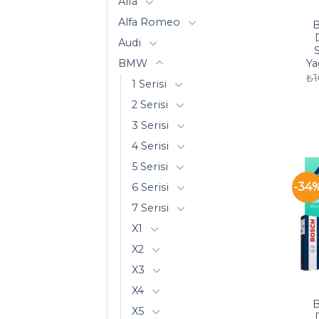
Alfa
Alfa Romeo
Audi
S
BMW
Ya
₺
1
1 Serisi
2 Serisi
3 Serisi
4 Serisi
5 Serisi
-34
6 Serisi
7 Serisi
X1
X2
X3
X4
X5