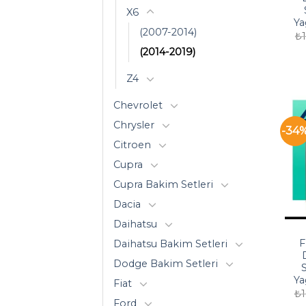
X6
Ya
(2007-2014)
₺
(2014-2019)
Z4
Chevrolet
Chrysler
-34
Citroen
Cupra
Cupra Bakim Setleri
Dacia
Daihatsu
F
Daihatsu Bakim Setleri
Dodge Bakim Setleri
S
Ya
Fiat
₺
Ford