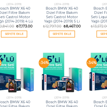
(2014-2019)
(2014-2019)
(20
Bosch BMW X6 40
Bosch BMW X6 40
Bosch 
Dizel Filtre Bakım
Dizel Filtre Bakım
Dizel F
eti Castrol Motor
Seti Castrol Motor
Seti Liqu
ğlı (2014-2019) 4 Lü
Yağlı (2014-2019) 5 Li
Yağlı (20
Orijinal
Şu
Orijinal
Şu
0,841.00
₺
7,173.00
₺
12,797.00
₺
8,467.00
₺
13,572.
fiyat:
andaki
fiyat:
andaki
₺10,841.00.
fiyat:
₺12,797.00.
fiyat:
SEPETE EKLE
SEPETE EKLE
SEP
₺7,173.00.
₺8,467.00.
%
-34%
-34%
(2014-2019)
(2014-2019)
(20
Bosch BMW X6 40
Bosch BMW X6 40
Bosch 
Dizel Filtre Bakım
Dizel Filtre Bakım
Dizel F