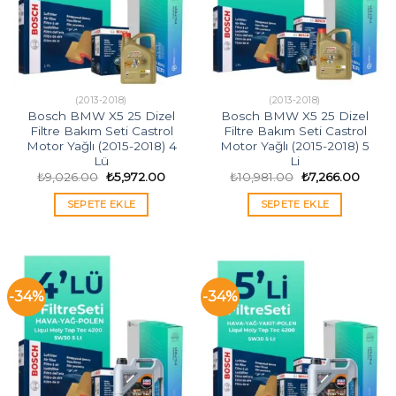
(2013-2018)
(2013-2018)
Bosch BMW X5 25 Dizel
Bosch BMW X5 25 Dizel
Filtre Bakım Seti Castrol
Filtre Bakım Seti Castrol
Motor Yağlı (2015-2018) 4
Motor Yağlı (2015-2018) 5
Lü
Li
Orijinal
Şu
Orijinal
Şu
₺
9,026.00
₺
5,972.00
₺
10,981.00
₺
7,266.00
fiyat:
andaki
fiyat:
andak
₺9,026.00.
fiyat:
₺10,981.00.
fiyat:
SEPETE EKLE
SEPETE EKLE
₺5,972.00.
₺7,266
-34%
-34%