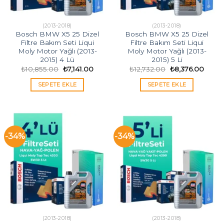
(2013-2018)
(2013-2018)
Bosch BMW X5 25 Dizel
Bosch BMW X5 25 Dizel
Filtre Bakım Seti Liqui
Filtre Bakım Seti Liqui
Moly Motor Yağlı (2013-
Moly Motor Yağlı (2013-
2015) 4 Lü
2015) 5 Li
Orijinal
Şu
Orijinal
Şu
₺
10,855.00
₺
7,141.00
₺
12,732.00
₺
8,376.00
fiyat:
andaki
fiyat:
andak
₺10,855.00.
fiyat:
₺12,732.00.
fiyat:
SEPETE EKLE
SEPETE EKLE
₺7,141.00.
₺8,37
-34%
-34%
(2013-2018)
(2013-2018)