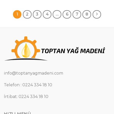
1
2
3
4
…
6
7
8
info@toptanyagmadeni.com
Telefon : 0224 334 18 10
İrtibat: 0224 334 18 10