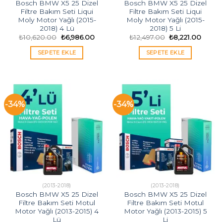
Bosch BMW X5 25 Dizel
Bosch BMW X5 25 Dizel
Filtre Bakım Seti Liqui
Filtre Bakım Seti Liqui
Moly Motor Yağlı (2015-
Moly Motor Yağlı (2015-
2018) 4 Lü
2018) 5 Li
Orijinal
Şu
Orijinal
Şu
₺
10,620.00
₺
6,986.00
₺
12,497.00
₺
8,221.00
fiyat:
andaki
fiyat:
andak
₺10,620.00.
fiyat:
₺12,497.00.
fiyat:
SEPETE EKLE
SEPETE EKLE
₺6,986.00.
₺8,221
-34%
-34%
(2013-2018)
(2013-2018)
Bosch BMW X5 25 Dizel
Bosch BMW X5 25 Dizel
Filtre Bakım Seti Motul
Filtre Bakım Seti Motul
Motor Yağlı (2013-2015) 4
Motor Yağlı (2013-2015) 5
Lü
Li