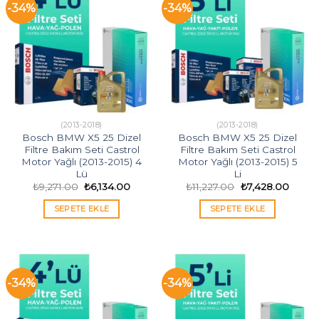
-34%
-34%
(2013-2018)
(2013-2018)
Bosch BMW X5 25 Dizel
Bosch BMW X5 25 Dizel
Filtre Bakım Seti Castrol
Filtre Bakım Seti Castrol
Motor Yağlı (2013-2015) 4
Motor Yağlı (2013-2015) 5
Lü
Li
Orijinal
Şu
Orijinal
Şu
₺
9,271.00
₺
6,134.00
₺
11,227.00
₺
7,428.00
fiyat:
andaki
fiyat:
andak
₺9,271.00.
fiyat:
₺11,227.00.
fiyat:
SEPETE EKLE
SEPETE EKLE
₺6,134.00.
₺7,428
-34%
-34%