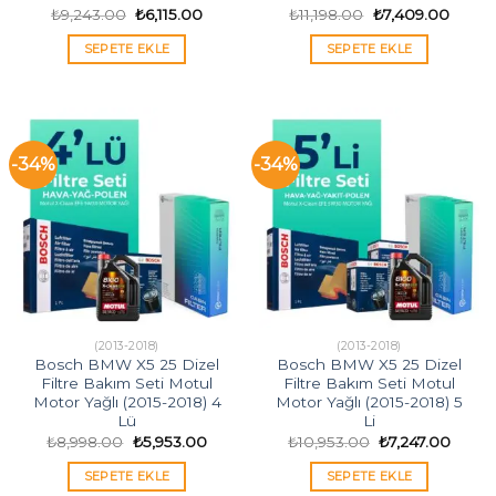
Orijinal
Şu
Orijinal
Şu
₺
9,243.00
₺
6,115.00
₺
11,198.00
₺
7,409.00
fiyat:
andaki
fiyat:
andak
₺9,243.00.
fiyat:
₺11,198.00.
fiyat:
SEPETE EKLE
SEPETE EKLE
₺6,115.00.
₺7,409
-34%
-34%
(2013-2018)
(2013-2018)
Bosch BMW X5 25 Dizel
Bosch BMW X5 25 Dizel
Filtre Bakım Seti Motul
Filtre Bakım Seti Motul
Motor Yağlı (2015-2018) 4
Motor Yağlı (2015-2018) 5
Lü
Li
Orijinal
Şu
Orijinal
Şu
₺
8,998.00
₺
5,953.00
₺
10,953.00
₺
7,247.00
fiyat:
andaki
fiyat:
andak
₺8,998.00.
fiyat:
₺10,953.00.
fiyat:
SEPETE EKLE
SEPETE EKLE
₺5,953.00.
₺7,247