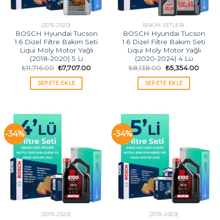
(2015-2020)
BAKIM SETLERI
BOSCH Hyundai Tucson
BOSCH Hyundai Tucson
1.6 Dizel Filtre Bakım Seti
1.6 Dizel Filtre Bakım Seti
Liqui Moly Motor Yağlı
Liqui Moly Motor Yağlı
(2018-2020) 5 Li
(2020-2024) 4 Lü
Orijinal
Şu
Orijinal
Şu
₺
11,716.00
₺
7,707.00
₺
8,138.00
₺
5,354.00
fiyat:
andaki
fiyat:
andak
₺11,716.00.
fiyat:
₺8,138.00.
fiyat:
SEPETE EKLE
SEPETE EKLE
₺7,707.00.
₺5,354
-34%
-34%
(2015-2020)
(2015-2020)