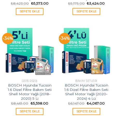
Orijinal
Şu
Orijinal
Şu
₺
8,423.00
₺
5,573.00
₺
5,175.00
₺
3,424.00
fiyat:
andaki
fiyat:
andak
₺8,423.00.
fiyat:
₺5,175.00.
fiyat:
SEPETE EKLE
SEPETE EKLE
₺5,573.00.
₺3,424
-34%
-34%
(2015-2020)
BAKIM SETLERI
BOSCH Hyundai Tucson
BOSCH Hyundai Tucson
1.6 Dizel Filtre Bakım Seti
1.6 Dizel Filtre Bakım Seti
Shell Motor Yağlı (2018-
Shell Motor Yağlı (2020-
2020) 5 Li
2024) 4 Lü
Orijinal
Şu
Orijinal
Şu
₺
8,461.00
₺
5,598.00
₺
6,147.00
₺
4,067.00
fiyat:
andaki
fiyat:
andaki
₺8,461.00.
fiyat:
₺6,147.00.
fiyat:
SEPETE EKLE
SEPETE EKLE
₺5,598.00.
₺4,067