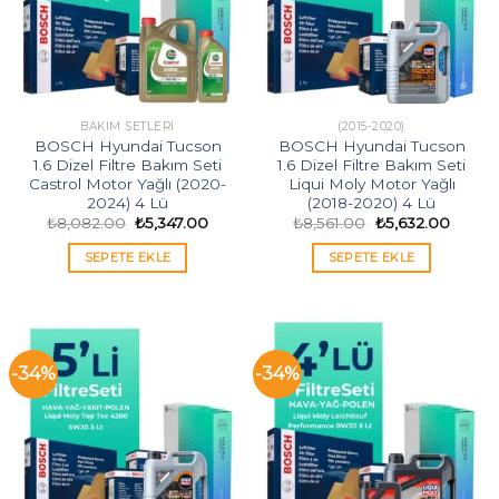
BAKIM SETLERI
(2015-2020)
BOSCH Hyundai Tucson
BOSCH Hyundai Tucson
1.6 Dizel Filtre Bakım Seti
1.6 Dizel Filtre Bakım Seti
Castrol Motor Yağlı (2020-
Liqui Moly Motor Yağlı
2024) 4 Lü
(2018-2020) 4 Lü
Orijinal
Şu
Orijinal
Şu
₺
8,082.00
₺
5,347.00
₺
8,561.00
₺
5,632.00
fiyat:
andaki
fiyat:
andaki
₺8,082.00.
fiyat:
₺8,561.00.
fiyat:
SEPETE EKLE
SEPETE EKLE
₺5,347.00.
₺5,632
-34%
-34%