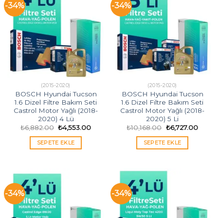
-34%
-34%
(2015-2020)
(2015-2020)
BOSCH Hyundai Tucson
BOSCH Hyundai Tucson
1.6 Dizel Filtre Bakım Seti
1.6 Dizel Filtre Bakım Seti
Castrol Motor Yağlı (2018-
Castrol Motor Yağlı (2018-
2020) 4 Lü
2020) 5 Li
Orijinal
Şu
Orijinal
Şu
₺
6,882.00
₺
4,553.00
₺
10,168.00
₺
6,727.00
fiyat:
andaki
fiyat:
andak
₺6,882.00.
fiyat:
₺10,168.00.
fiyat:
SEPETE EKLE
SEPETE EKLE
₺4,553.00.
₺6,727
-34%
-34%