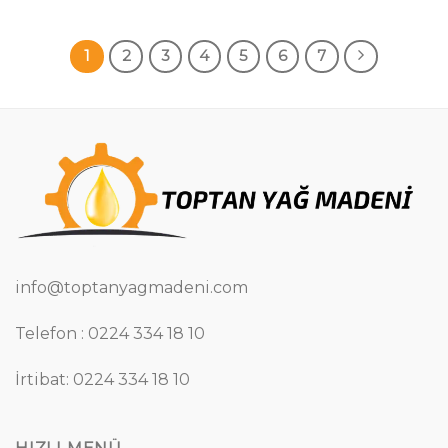
1
2
3
4
5
6
7
info@toptanyagmadeni.com
Telefon : 0224 334 18 10
İrtibat: 0224 334 18 10