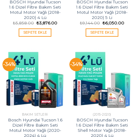
BOSCH Hyundai Tucson
BOSCH Hyundai Tucson
1.6 Dizel Filtre Bakım Seti
1.6 Dizel Filtre Bakım Seti
Motul Motor Yağlı (2018-
Motul Motor Yağlı (2018-
2020) 4 Lü
2020) 5 Li
Orijinal
Şu
Orijinal
Şu
₺
5,858.00
₺
3,876.00
₺
9,144.00
₺
6,050.00
fiyat:
andaki
fiyat:
andak
₺5,858.00.
fiyat:
₺9,144.00.
fiyat:
SEPETE EKLE
SEPETE EKLE
₺3,876.00.
₺6,05
-34%
-34%
BAKIM SETLERI
(2015-2020)
Bosch Hyundai Tucson 1.6
BOSCH Hyundai Tucson
Dizel Filtre Bakım Seti
1.6 Dizel Filtre Bakım Seti
Motul Motor Yağlı (2020-
Shell Motor Yağlı (2018-
2024) 4 Lü
2020) 4 Lü