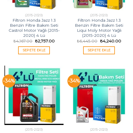
(2015-2020)
(2015-2020)
Filtron Honda Jazz 1.3
Filtron Honda Jazz 1.3
Benzin Filtre Bakım Seti
Benzin Filtre Bakım Seti
Castrol Motor Yağlı (2015-
Liqui Moly Motor Yağlı
2020) 4 Lü
(2015-2020) 4 Lü
Orijinal
Şu
Orijinal
Şu
₺
4,167.00
₺
2,757.00
₺
6,445.00
₺
4,240.00
fiyat:
andaki
fiyat:
andak
₺4,167.00.
fiyat:
₺6,445.00.
fiyat:
SEPETE EKLE
SEPETE EKLE
₺2,757.00.
₺4,24
-34%
-34%
(2015-2020)
(2015-2020)