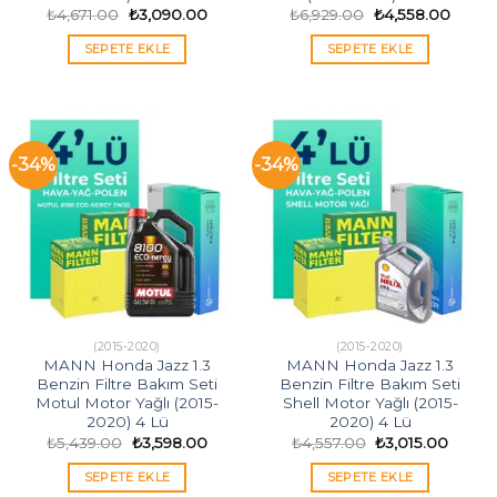
Orijinal
Şu
Orijinal
Şu
₺
4,671.00
₺
3,090.00
₺
6,929.00
₺
4,558.00
fiyat:
andaki
fiyat:
andak
₺4,671.00.
fiyat:
₺6,929.00.
fiyat:
SEPETE EKLE
SEPETE EKLE
₺3,090.00.
₺4,558
-34%
-34%
(2015-2020)
(2015-2020)
MANN Honda Jazz 1.3
MANN Honda Jazz 1.3
Benzin Filtre Bakım Seti
Benzin Filtre Bakım Seti
Motul Motor Yağlı (2015-
Shell Motor Yağlı (2015-
2020) 4 Lü
2020) 4 Lü
Orijinal
Şu
Orijinal
Şu
₺
5,439.00
₺
3,598.00
₺
4,557.00
₺
3,015.00
fiyat:
andaki
fiyat:
andak
₺5,439.00.
fiyat:
₺4,557.00.
fiyat:
SEPETE EKLE
SEPETE EKLE
₺3,598.00.
₺3,015