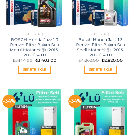
(2015-2020)
(2015-2020)
BOSCH Honda Jazz 1.3
Bosch Honda Jazz 1.3
Benzin Filtre Bakım Seti
Benzin Filtre Bakım Seti
Motul Motor Yağlı (2015-
Shell Motor Yağlı (2015-
2020) 4 Lü
2020) 4 Lü
Orijinal
Şu
Orijinal
Şu
₺
5,144.00
₺
3,403.00
₺
4,262.00
₺
2,820.00
fiyat:
andaki
fiyat:
andak
₺5,144.00.
fiyat:
₺4,262.00.
fiyat:
SEPETE EKLE
SEPETE EKLE
₺3,403.00.
₺2,82
-34%
-34%