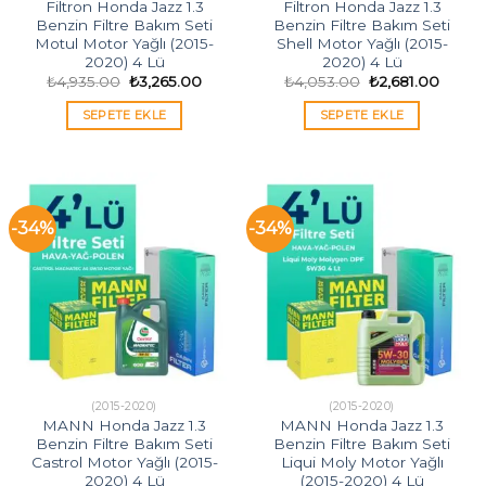
Filtron Honda Jazz 1.3
Filtron Honda Jazz 1.3
Benzin Filtre Bakım Seti
Benzin Filtre Bakım Seti
Motul Motor Yağlı (2015-
Shell Motor Yağlı (2015-
2020) 4 Lü
2020) 4 Lü
Orijinal
Şu
Orijinal
Şu
₺
4,935.00
₺
3,265.00
₺
4,053.00
₺
2,681.00
fiyat:
andaki
fiyat:
andak
₺4,935.00.
fiyat:
₺4,053.00.
fiyat:
SEPETE EKLE
SEPETE EKLE
₺3,265.00.
₺2,681
-34%
-34%
(2015-2020)
(2015-2020)
MANN Honda Jazz 1.3
MANN Honda Jazz 1.3
Benzin Filtre Bakım Seti
Benzin Filtre Bakım Seti
Castrol Motor Yağlı (2015-
Liqui Moly Motor Yağlı
2020) 4 Lü
(2015-2020) 4 Lü