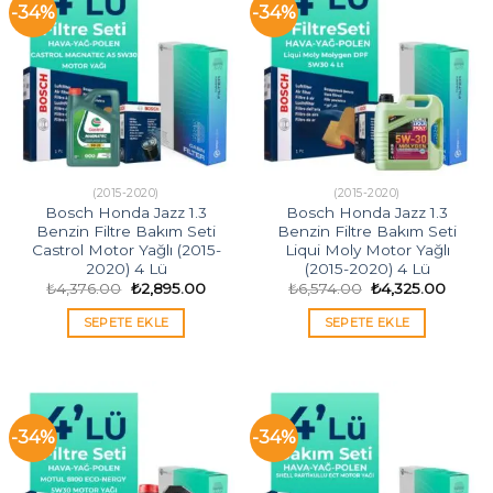
-34%
-34%
(2015-2020)
(2015-2020)
Bosch Honda Jazz 1.3
Bosch Honda Jazz 1.3
Benzin Filtre Bakım Seti
Benzin Filtre Bakım Seti
Castrol Motor Yağlı (2015-
Liqui Moly Motor Yağlı
2020) 4 Lü
(2015-2020) 4 Lü
Orijinal
Şu
Orijinal
Şu
₺
4,376.00
₺
2,895.00
₺
6,574.00
₺
4,325.00
fiyat:
andaki
fiyat:
andak
₺4,376.00.
fiyat:
₺6,574.00.
fiyat:
SEPETE EKLE
SEPETE EKLE
₺2,895.00.
₺4,325
-34%
-34%