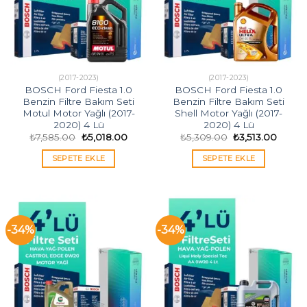
(2017-2023)
(2017-2023)
BOSCH Ford Fiesta 1.0
BOSCH Ford Fiesta 1.0
Benzin Filtre Bakım Seti
Benzin Filtre Bakım Seti
Motul Motor Yağlı (2017-
Shell Motor Yağlı (2017-
2020) 4 Lü
2020) 4 Lü
Orijinal
Şu
Orijinal
Şu
₺
7,585.00
₺
5,018.00
₺
5,309.00
₺
3,513.00
fiyat:
andaki
fiyat:
andak
₺7,585.00.
fiyat:
₺5,309.00.
fiyat:
SEPETE EKLE
SEPETE EKLE
₺5,018.00.
₺3,513
-34%
-34%