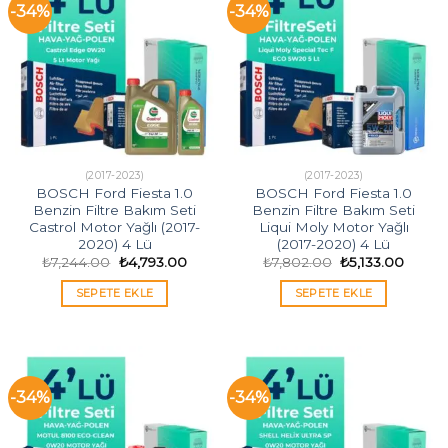
-34%
-34%
(2017-2023)
(2017-2023)
BOSCH Ford Fiesta 1.0
BOSCH Ford Fiesta 1.0
Benzin Filtre Bakım Seti
Benzin Filtre Bakım Seti
Castrol Motor Yağlı (2017-
Liqui Moly Motor Yağlı
2020) 4 Lü
(2017-2020) 4 Lü
Orijinal
Şu
Orijinal
Şu
₺
7,244.00
₺
4,793.00
₺
7,802.00
₺
5,133.00
fiyat:
andaki
fiyat:
andak
₺7,244.00.
fiyat:
₺7,802.00.
fiyat:
SEPETE EKLE
SEPETE EKLE
₺4,793.00.
₺5,133
-34%
-34%