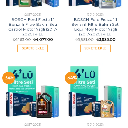
(2017-2023)
(2017-2023)
BOSCH Ford Fiesta 1.1
BOSCH Ford Fiesta 1.1
Benzinli Filtre Bakım Seti
Benzinli Filtre Bakım Seti
Castrol Motor Yağlı (2017-
Liqui Moly Motor Yağlı
2020) 4 Lü
(2017-2020) 4 Lü
Orijinal
Şu
Orijinal
Şu
₺
6,163.00
₺
4,077.00
₺
5,981.00
₺
3,935.00
fiyat:
andaki
fiyat:
andaki
₺6,163.00.
fiyat:
₺5,981.00.
fiyat:
SEPETE EKLE
SEPETE EKLE
₺4,077.00.
₺3,935
-34%
-34%
(2017-2023)
(2017-2023)