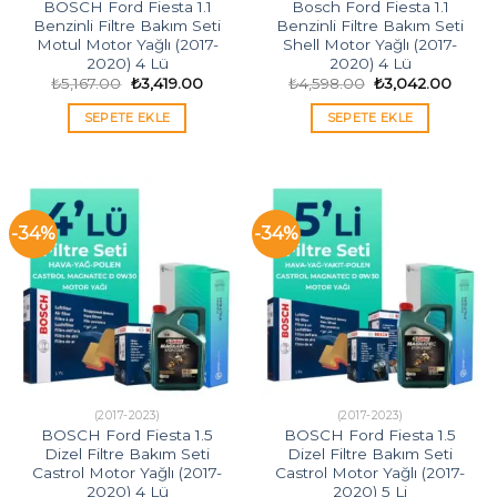
BOSCH Ford Fiesta 1.1
Bosch Ford Fiesta 1.1
Benzinli Filtre Bakım Seti
Benzinli Filtre Bakım Seti
Motul Motor Yağlı (2017-
Shell Motor Yağlı (2017-
2020) 4 Lü
2020) 4 Lü
Orijinal
Şu
Orijinal
Şu
₺
5,167.00
₺
3,419.00
₺
4,598.00
₺
3,042.00
fiyat:
andaki
fiyat:
andak
₺5,167.00.
fiyat:
₺4,598.00.
fiyat:
SEPETE EKLE
SEPETE EKLE
₺3,419.00.
₺3,04
-34%
-34%
(2017-2023)
(2017-2023)
BOSCH Ford Fiesta 1.5
BOSCH Ford Fiesta 1.5
Dizel Filtre Bakım Seti
Dizel Filtre Bakım Seti
Castrol Motor Yağlı (2017-
Castrol Motor Yağlı (2017-
2020) 4 Lü
2020) 5 Li