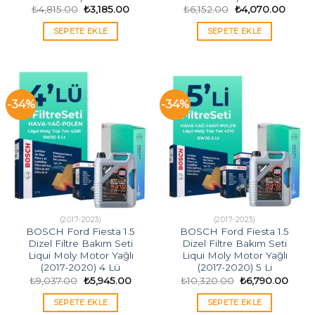
Orijinal
Şu
Orijinal
Şu
₺
4,815.00
₺
3,185.00
₺
6,152.00
₺
4,070.00
fiyat:
andaki
fiyat:
andak
₺4,815.00.
fiyat:
₺6,152.00.
fiyat:
SEPETE EKLE
SEPETE EKLE
₺3,185.00.
₺4,07
-34%
-34%
(2017-2023)
(2017-2023)
BOSCH Ford Fiesta 1.5
BOSCH Ford Fiesta 1.5
Dizel Filtre Bakım Seti
Dizel Filtre Bakım Seti
Liqui Moly Motor Yağlı
Liqui Moly Motor Yağlı
(2017-2020) 4 Lü
(2017-2020) 5 Li
Orijinal
Şu
Orijinal
Şu
₺
9,037.00
₺
5,945.00
₺
10,320.00
₺
6,790.00
fiyat:
andaki
fiyat:
andak
₺9,037.00.
fiyat:
₺10,320.00.
fiyat:
SEPETE EKLE
SEPETE EKLE
₺5,945.00.
₺6,79