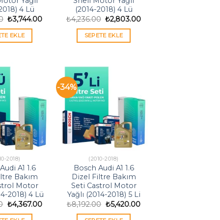
otor Yağlı
Shell Motor Yağlı
2018) 4 Lü
(2014-2018) 4 Lü
Orijinal
Şu
Orijinal
Şu
0
₺
3,744.00
₺
4,236.00
₺
2,803.00
fiyat:
andaki
fiyat:
andaki
₺5,658.00.
fiyat:
₺4,236.00.
fiyat:
ETE EKLE
SEPETE EKLE
₺3,744.00.
₺2,803.00.
-34%
10-2018)
(2010-2018)
Audi A1 1.6
Bosch Audi A1 1.6
iltre Bakım
Dizel Filtre Bakım
strol Motor
Seti Castrol Motor
14-2018) 4 Lü
Yağlı (2014-2018) 5 Li
Orijinal
Şu
Orijinal
Şu
0
₺
4,367.00
₺
8,192.00
₺
5,420.00
fiyat:
andaki
fiyat:
andaki
₺6,601.00.
fiyat:
₺8,192.00.
fiyat: