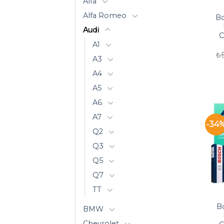
Alfa
Alfa Romeo
Bo
Audi
C
A1
₺
A3
A4
A5
A6
A7
-34
Q2
Q3
Q5
Q7
TT
Bo
BMW
Chevrolet