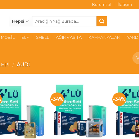
Kurumsal
İletişim
Ara:
MOBIL
ELF
SHELL
AĞIR VASITA
KAMPANYALAR
YARD
LERI
/
AUDI
%
-34%
-34%