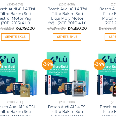
(2010-2018)
(2010-2018)
(20
sch Audi A1 1.4 Tfsi
Bosch Audi A1 1.4 Tfsi
Bosch Aud
Filtre Bakım Seti
Filtre Bakım Seti
Filtre
astrol Motor Yağlı
Liqui Moly Motor
Motul M
(2011-2015) 4 Lü
Yağlı (2011-2015) 4 Lü
(2011-
Orijinal
Şu
Orijinal
Şu
5,732.00
₺
3,792.00
₺
7,373.00
₺
4,850.00
₺
5,846.0
fiyat:
andaki
fiyat:
andaki
₺5,732.00.
fiyat:
₺7,373.00.
fiyat:
SEPETE EKLE
SEPETE EKLE
SEP
₺3,792.00.
₺4,850.00.
%
-34%
-34%
(2010-2018)
(2010-2018)
(20
sch Audi A1 1.4 TSi
Bosch Audi A1 1.4 TSi
Bosch Au
Filtre Bakım Seti
Filtre Bakım Seti
Filtre