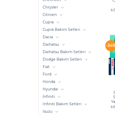
C
Chrysler
₺
Citroen
Cupra
Cupra Bakim Setleri
Dacia
Daihatsu
-34
Daihatsu Bakim Setleri
Dodge Bakim Setleri
Fiat
Ford
Honda
Hyundai
İnfiniti
S
Ya
Infiniti Bakim Setleri
₺
Isuzu