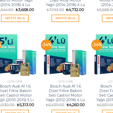
astrol Motor Yağlı
Liqui Moly Motor
Motul M
(2014-2018) 4 Lü
Yağlı (2014-2018) 4 Lü
(2014-
Orijinal
Şu
Orijinal
Şu
5,544.00
₺
3,668.00
₺
7,193.00
₺
4,732.00
₺
5,658.0
fiyat:
andaki
fiyat:
andaki
₺5,544.00.
fiyat:
₺7,193.00.
fiyat:
SEPETE EKLE
SEPETE EKLE
SEP
₺3,668.00.
₺4,732.00.
%
-34%
-34%
(2010-2018)
(2010-2018)
(20
Bosch Audi A1 1.6
Bosch Audi A1 1.6
Bosch 
Dizel Filtre Bakım
Dizel Filtre Bakım
Dizel F
eti Castrol Motor
Seti Castrol Motor
Seti Ca
ğlı (2010-2015) 5 Li
Yağlı (2012-2018) 4 Lü
Yağlı (20
Orijinal
Şu
Orijinal
Şu
8,030.00
₺
5,313.00
₺
6,439.00
₺
4,260.00
₺
6,601.0
fiyat:
andaki
fiyat:
andaki
₺8,030.00.
fiyat:
₺6,439.00.
fiyat: