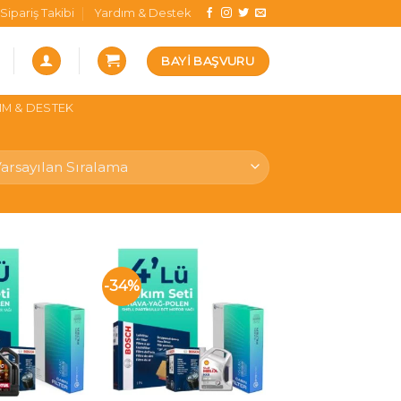
Sipariş Takibi
Yardım & Destek
BAYI BAŞVURU
IM & DESTEK
-34%