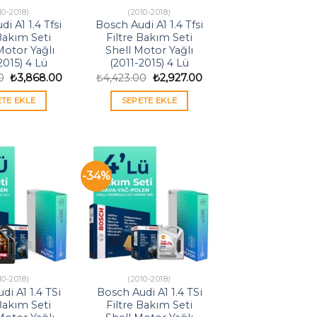
10-2018)
(2010-2018)
i A1 1.4 Tfsi
Bosch Audi A1 1.4 Tfsi
 Bakım Seti
Filtre Bakım Seti
otor Yağlı
Shell Motor Yağlı
2015) 4 Lü
(2011-2015) 4 Lü
Orijinal
Şu
Orijinal
Şu
0
₺
3,868.00
₺
4,423.00
₺
2,927.00
fiyat:
andaki
fiyat:
andaki
₺5,846.00.
fiyat:
₺4,423.00.
fiyat:
ETE EKLE
SEPETE EKLE
₺3,868.00.
₺2,927.00.
-34%
10-2018)
(2010-2018)
di A1 1.4 TSi
Bosch Audi A1 1.4 TSi
 Bakım Seti
Filtre Bakım Seti