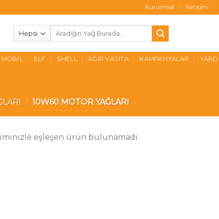
Kurumsal
İletişim
Ara:
MOBIL
ELF
SHELL
AĞIR VASITA
KAMPANYALAR
YARD
ĞLARI
/
10W60 MOTOR YAĞLARI
iminizle eşleşen ürün bulunamadı.