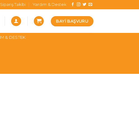
Sipariş Takibi
Yardım & Destek
BAYI BAŞVURU
IM & DESTEK