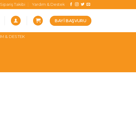
Sipariş Takibi
Yardım & Destek
BAYI BAŞVURU
IM & DESTEK