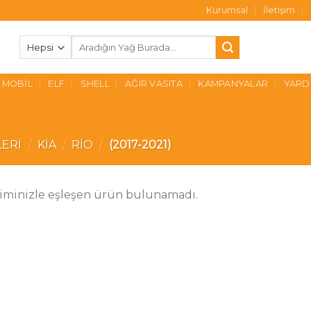
Kurumsal
İletişim
Ara:
MOBIL
ELF
SHELL
AĞIR VASITA
KAMPANYALAR
YARD
LERI
/
KIA
/
RIO
/
(2017-2021)
iminizle eşleşen ürün bulunamadı.