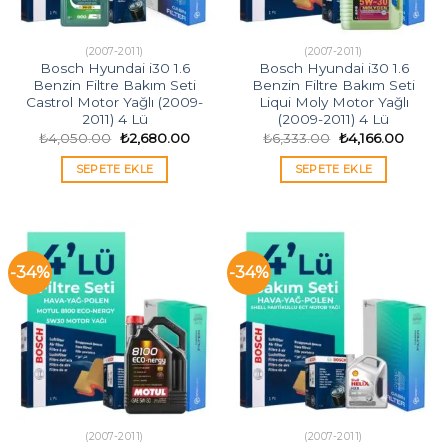
(2007-2011)
(2007-2011)
Bosch Hyundai i30 1.6
Bosch Hyundai i30 1.6
Benzin Filtre Bakım Seti
Benzin Filtre Bakım Seti
Castrol Motor Yağlı (2009-
Liqui Moly Motor Yağlı
2011) 4 Lü
(2009-2011) 4 Lü
Orijinal
Şu
Orijinal
Şu
₺
4,050.00
₺
2,680.00
₺
6,333.00
₺
4,166.00
fiyat:
andaki
fiyat:
andaki
₺4,050.00.
fiyat:
₺6,333.00.
fiyat:
SEPETE EKLE
SEPETE EKLE
₺2,680.00.
₺4,166
-34%
-34%
(2007-2011)
(2007-2011)