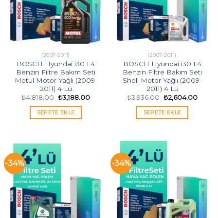
(2007-2011)
(2007-2011)
BOSCH Hyundai i30 1.4
BOSCH Hyundai i30 1.4
Benzin Filtre Bakım Seti
Benzin Filtre Bakım Seti
Motul Motor Yağlı (2009-
Shell Motor Yağlı (2009-
2011) 4 Lü
2011) 4 Lü
Orijinal
Şu
Orijinal
Şu
₺
4,818.00
₺
3,188.00
₺
3,936.00
₺
2,604.00
fiyat:
andaki
fiyat:
andak
₺4,818.00.
fiyat:
₺3,936.00.
fiyat:
SEPETE EKLE
SEPETE EKLE
₺3,188.00.
₺2,60
-34%
-34%