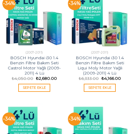
-34%
-34%
(2007-2011)
(2007-2011)
BOSCH Hyundai i30 1.4
BOSCH Hyundai i30 1.4
Benzin Filtre Bakım Seti
Benzin Filtre Bakım Seti
Castrol Motor Yağlı (2009-
Liqui Moly Motor Yağlı
2011) 4 Lü
(2009-2011) 4 Lü
Orijinal
Şu
Orijinal
Şu
₺
4,050.00
₺
2,680.00
₺
6,333.00
₺
4,166.00
fiyat:
andaki
fiyat:
andaki
₺4,050.00.
fiyat:
₺6,333.00.
fiyat:
SEPETE EKLE
SEPETE EKLE
₺2,680.00.
₺4,166
-34%
-34%