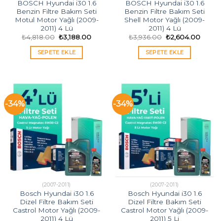
BOSCH Hyundai i30 1.6
BOSCH Hyundai i30 1.6
Benzin Filtre Bakım Seti
Benzin Filtre Bakım Seti
Motul Motor Yağlı (2009-
Shell Motor Yağlı (2009-
2011) 4 Lü
2011) 4 Lü
Orijinal
Şu
Orijinal
Şu
₺
4,818.00
₺
3,188.00
₺
3,936.00
₺
2,604.00
fiyat:
andaki
fiyat:
andak
₺4,818.00.
fiyat:
₺3,936.00.
fiyat:
SEPETE EKLE
SEPETE EKLE
₺3,188.00.
₺2,60
-34%
-34%
(2007-2011)
(2007-2011)
Bosch Hyundai i30 1.6
Bosch Hyundai i30 1.6
Dizel Filtre Bakım Seti
Dizel Filtre Bakım Seti
Castrol Motor Yağlı (2009-
Castrol Motor Yağlı (2009-
2011) 4 Lü
2011) 5 Li