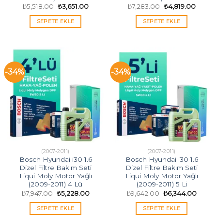
Orijinal
Şu
Orijinal
Şu
₺
5,518.00
₺
3,651.00
₺
7,283.00
₺
4,819.00
fiyat:
andaki
fiyat:
andak
₺5,518.00.
fiyat:
₺7,283.00.
fiyat:
SEPETE EKLE
SEPETE EKLE
₺3,651.00.
₺4,819
-34%
-34%
(2007-2011)
(2007-2011)
Bosch Hyundai i30 1.6
Bosch Hyundai i30 1.6
Dizel Filtre Bakım Seti
Dizel Filtre Bakım Seti
Liqui Moly Motor Yağlı
Liqui Moly Motor Yağlı
(2009-2011) 4 Lü
(2009-2011) 5 Li
Orijinal
Şu
Orijinal
Şu
₺
7,947.00
₺
5,228.00
₺
9,642.00
₺
6,344.00
fiyat:
andaki
fiyat:
andak
₺7,947.00.
fiyat:
₺9,642.00.
fiyat:
SEPETE EKLE
SEPETE EKLE
₺5,228.00.
₺6,34