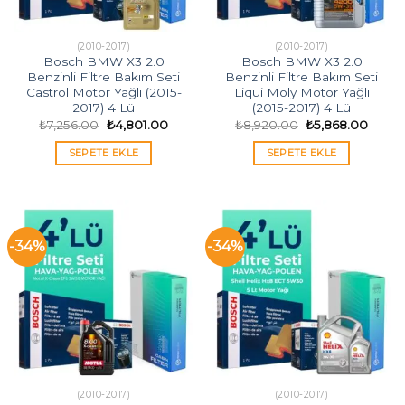
(2010-2017)
(2010-2017)
Bosch BMW X3 2.0
Bosch BMW X3 2.0
Benzinli Filtre Bakım Seti
Benzinli Filtre Bakım Seti
Castrol Motor Yağlı (2015-
Liqui Moly Motor Yağlı
2017) 4 Lü
(2015-2017) 4 Lü
Orijinal
Şu
Orijinal
Şu
₺
7,256.00
₺
4,801.00
₺
8,920.00
₺
5,868.00
fiyat:
andaki
fiyat:
andak
₺7,256.00.
fiyat:
₺8,920.00.
fiyat:
SEPETE EKLE
SEPETE EKLE
₺4,801.00.
₺5,86
-34%
-34%
(2010-2017)
(2010-2017)