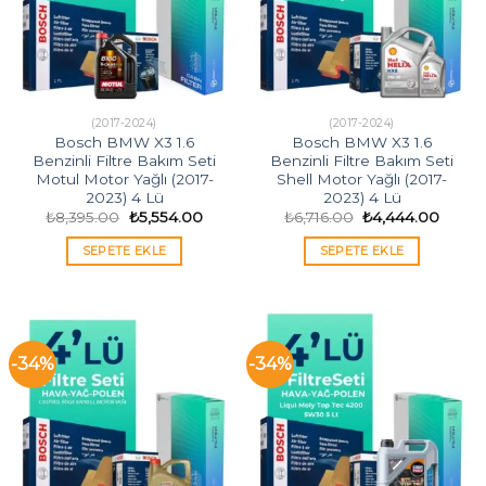
(2017-2024)
(2017-2024)
Bosch BMW X3 1.6
Bosch BMW X3 1.6
Benzinli Filtre Bakım Seti
Benzinli Filtre Bakım Seti
Motul Motor Yağlı (2017-
Shell Motor Yağlı (2017-
2023) 4 Lü
2023) 4 Lü
Orijinal
Şu
Orijinal
Şu
₺
8,395.00
₺
5,554.00
₺
6,716.00
₺
4,444.00
fiyat:
andaki
fiyat:
andak
₺8,395.00.
fiyat:
₺6,716.00.
fiyat:
SEPETE EKLE
SEPETE EKLE
₺5,554.00.
₺4,44
-34%
-34%