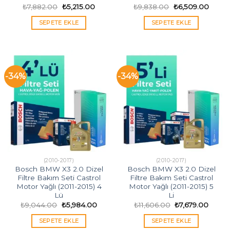
Orijinal
Şu
Orijinal
Şu
₺
7,882.00
₺
5,215.00
₺
9,838.00
₺
6,509.00
fiyat:
andaki
fiyat:
andak
₺7,882.00.
fiyat:
₺9,838.00.
fiyat:
SEPETE EKLE
SEPETE EKLE
₺5,215.00.
₺6,50
-34%
-34%
(2010-2017)
(2010-2017)
Bosch BMW X3 2.0 Dizel
Bosch BMW X3 2.0 Dizel
Filtre Bakım Seti Castrol
Filtre Bakım Seti Castrol
Motor Yağlı (2011-2015) 4
Motor Yağlı (2011-2015) 5
Lü
Li
Orijinal
Şu
Orijinal
Şu
₺
9,044.00
₺
5,984.00
₺
11,606.00
₺
7,679.00
fiyat:
andaki
fiyat:
andak
₺9,044.00.
fiyat:
₺11,606.00.
fiyat:
SEPETE EKLE
SEPETE EKLE
₺5,984.00.
₺7,679