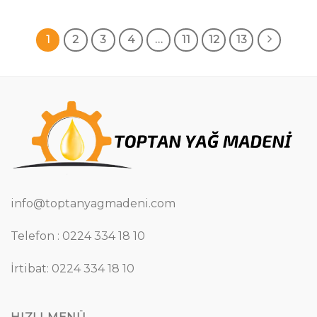
1
2
3
4
…
11
12
13
info@toptanyagmadeni.com
Telefon : 0224 334 18 10
İrtibat: 0224 334 18 10