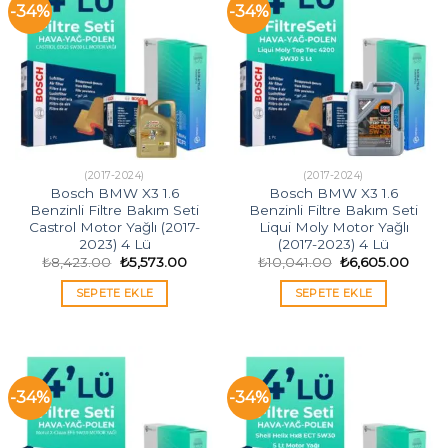
-34%
-34%
(2017-2024)
(2017-2024)
Bosch BMW X3 1.6
Bosch BMW X3 1.6
Benzinli Filtre Bakım Seti
Benzinli Filtre Bakım Seti
Castrol Motor Yağlı (2017-
Liqui Moly Motor Yağlı
2023) 4 Lü
(2017-2023) 4 Lü
Orijinal
Şu
Orijinal
Şu
₺
8,423.00
₺
5,573.00
₺
10,041.00
₺
6,605.00
fiyat:
andaki
fiyat:
andak
₺8,423.00.
fiyat:
₺10,041.00.
fiyat:
SEPETE EKLE
SEPETE EKLE
₺5,573.00.
₺6,60
-34%
-34%