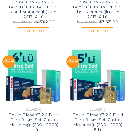
Bosch BMW X3 2.0
Bosch BMW X3 2.0
Benzinli Filtre Bakım Seti
Benzinli Filtre Bakım Seti
Motul Motor Yağlı (2015-
Shell Motor Yağlı (2015-
2017) 4 Lü
2017) 4 Lü
Orijinal
Şu
Orijinal
Şu
₺
7,227.00
₺
4,782.00
₺
5,549.00
₺
3,671.00
fiyat:
andaki
fiyat:
andaki
₺7,227.00.
fiyat:
₺5,549.00.
fiyat:
SEPETE EKLE
SEPETE EKLE
₺4,782.00.
₺3,671
-34%
-34%
(2003-2010)
(2003-2010)
Bosch BMW X3 2.0 Dizel
Bosch BMW X3 2.0 Dizel
Filtre Bakım Seti Castrol
Filtre Bakım Seti Castrol
Motor Yağlı (2004-2008)
Motor Yağlı (2004-2008)
4 Lü
5 Li