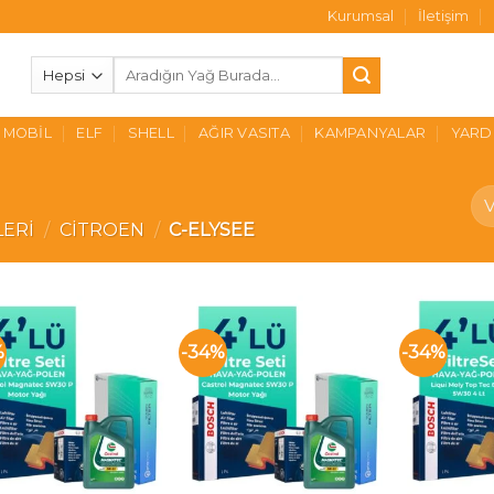
Kurumsal
İletişim
Ara:
MOBIL
ELF
SHELL
AĞIR VASITA
KAMPANYALAR
YARD
LERI
/
CITROEN
/
C-ELYSEE
%
-34%
-34%