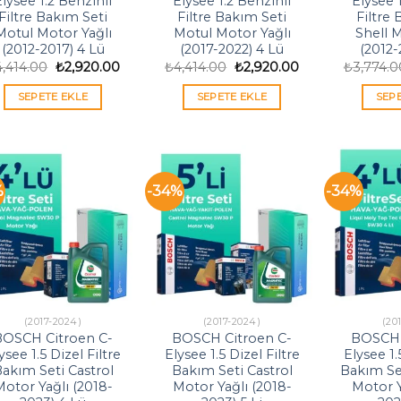
lysee 1.2 Benzinli
Elysee 1.2 Benzinli
Elysee 
Filtre Bakım Seti
Filtre Bakım Seti
Filtre
Motul Motor Yağlı
Motul Motor Yağlı
Shell 
(2012-2017) 4 Lü
(2017-2022) 4 Lü
(2012-
Orijinal
Şu
Orijinal
Şu
4,414.00
₺
2,920.00
₺
4,414.00
₺
2,920.00
₺
3,774.0
fiyat:
andaki
fiyat:
andaki
₺4,414.00.
fiyat:
₺4,414.00.
fiyat:
SEPETE EKLE
SEPETE EKLE
SEP
₺2,920.00.
₺2,920.00.
%
-34%
-34%
(2017-2024)
(2017-2024)
(20
BOSCH Citroen C-
BOSCH Citroen C-
BOSCH 
ysee 1.5 Dizel Filtre
Elysee 1.5 Dizel Filtre
Elysee 1.
akım Seti Castrol
Bakım Seti Castrol
Bakım Set
otor Yağlı (2018-
Motor Yağlı (2018-
Motor Y