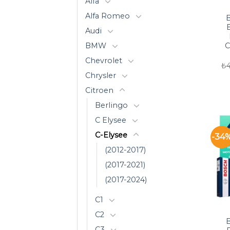
Alfa
Alfa Romeo
E
Audi
BMW
C
Chevrolet
₺
Chrysler
Citroen
Berlingo
C Elysee
C-Elysee
-34
(2012-2017)
(2017-2021)
(2017-2024)
C1
C2
C3