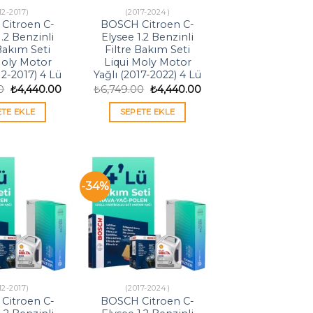
12-2017)
(2017-2024)
Citroen C-
BOSCH Citroen C-
1.2 Benzinli
Elysee 1.2 Benzinli
 Bakım Seti
Filtre Bakım Seti
Moly Motor
Liqui Moly Motor
12-2017) 4 Lü
Yağlı (2017-2022) 4 Lü
Orijinal
Şu
Orijinal
Şu
0
₺
4,440.00
₺
6,749.00
₺
4,440.00
fiyat:
andaki
fiyat:
andaki
₺6,749.00.
fiyat:
₺6,749.00.
fiyat:
ETE EKLE
SEPETE EKLE
₺4,440.00.
₺4,440.00.
-34%
12-2017)
(2017-2024)
Citroen C-
BOSCH Citroen C-