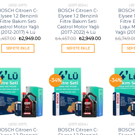
(2012-2017)
(2017-2024)
(20
BOSCH Citroen C-
BOSCH Citroen C-
BOSCH 
lysee 1.2 Benzinli
Elysee 1.2 Benzinli
Elysee 
Filtre Bakım Seti
Filtre Bakım Seti
Filtre
astrol Motor Yağlı
Castrol Motor Yağlı
Liqui 
(2012-2017) 4 Lü
(2017-2022) 4 Lü
Yağlı (20
Orijinal
Şu
Orijinal
Şu
4,457.00
₺
2,949.00
₺
4,457.00
₺
2,949.00
₺
6,749.0
fiyat:
andaki
fiyat:
andaki
₺4,457.00.
fiyat:
₺4,457.00.
fiyat:
SEPETE EKLE
SEPETE EKLE
SEP
₺2,949.00.
₺2,949.00.
%
-34%
-34%
(2012-2017)
(2017-2024)
(20
BOSCH Citroen C-
BOSCH Citroen C-
BOSCH 