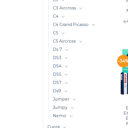
E
C3 Aircross
C4
₺
C4 Grand Picasso
C5
C5 Aircross
Ds 7
DS3
-34
DS4
DS5
DS7
Ds9
Jumper
Jumpy
El
Nemo
B
M
Cupra