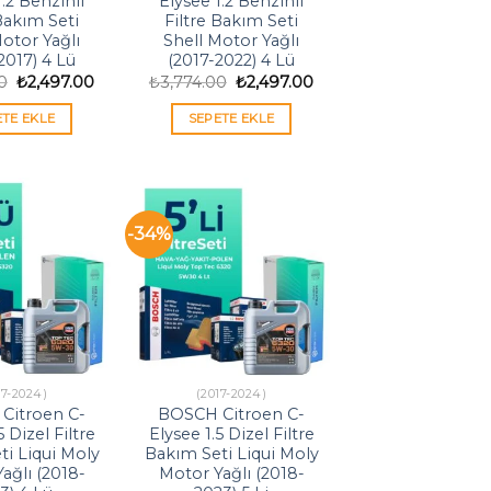
1.2 Benzinli
Elysee 1.2 Benzinli
 Bakım Seti
Filtre Bakım Seti
Motor Yağlı
Shell Motor Yağlı
2017) 4 Lü
(2017-2022) 4 Lü
Orijinal
Şu
Orijinal
Şu
0
₺
2,497.00
₺
3,774.00
₺
2,497.00
fiyat:
andaki
fiyat:
andaki
₺3,774.00.
fiyat:
₺3,774.00.
fiyat:
ETE EKLE
SEPETE EKLE
₺2,497.00.
₺2,497.00.
-34%
17-2024)
(2017-2024)
Citroen C-
BOSCH Citroen C-
5 Dizel Filtre
Elysee 1.5 Dizel Filtre
i Liqui Moly
Bakım Seti Liqui Moly
ağlı (2018-
Motor Yağlı (2018-