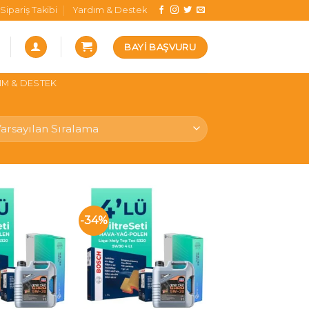
Sipariş Takibi
Yardım & Destek
BAYI BAŞVURU
IM & DESTEK
-34%