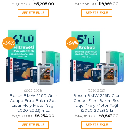
Orijinal
Şu
Orijinal
Şu
₺
7,867.00
₺
5,205.00
₺
13,556.00
₺
8,969.00
fiyat:
andaki
fiyat:
andak
₺7,867.00.
fiyat:
₺13,556.00.
fiyat:
SEPETE EKLE
SEPETE EKLE
₺5,205.00.
₺8,96
-34%
-34%
(2020-2023)
(2020-2023)
Bosch BMW 2.16D Gran
Bosch BMW 2.16D Gran
Coupe Filtre Bakım Seti
Coupe Filtre Bakım Seti
Liqui Moly Motor Yağlı
Liqui Moly Motor Yağlı
(2020-2023) 4 Lü
(2020-2023) 5 Li
Orijinal
Şu
Orijinal
Şu
₺
9,507.00
₺
6,254.00
₺
14,968.00
₺
9,847.00
fiyat:
andaki
fiyat:
andak
₺9,507.00.
fiyat:
₺14,968.00.
fiyat:
SEPETE EKLE
SEPETE EKLE
₺6,254.00.
₺9,84