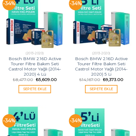
-34%
-34%
(2013-2020)
(2013-2020)
Bosch BMW 2.16D Active
Bosch BMW 2.16D Active
Tourer Filtre Bakım Seti
Tourer Filtre Bakım Seti
Castrol Motor Yağlı (2014-
Castrol Motor Yağlı (2014-
2020) 4 Lü
2020) 5 Li
Orijinal
Şu
Orijinal
Şu
₺
8,477.00
₺
5,609.00
₺
14,167.00
₺
9,373.00
fiyat:
andaki
fiyat:
andak
₺8,477.00.
fiyat:
₺14,167.00.
fiyat:
SEPETE EKLE
SEPETE EKLE
₺5,609.00.
₺9,373
-34%
-34%