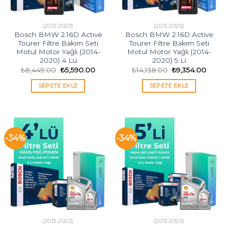
(2013-2020)
(2013-2020)
Bosch BMW 2.16D Active
Bosch BMW 2.16D Active
Tourer Filtre Bakım Seti
Tourer Filtre Bakım Seti
Motul Motor Yağlı (2014-
Motul Motor Yağlı (2014-
2020) 4 Lü
2020) 5 Li
Orijinal
Şu
Orijinal
Şu
₺
8,449.00
₺
5,590.00
₺
14,138.00
₺
9,354.00
fiyat:
andaki
fiyat:
andak
₺8,449.00.
fiyat:
₺14,138.00.
fiyat:
SEPETE EKLE
SEPETE EKLE
₺5,590.00.
₺9,35
-34%
-34%
(2013-2020)
(2013-2020)