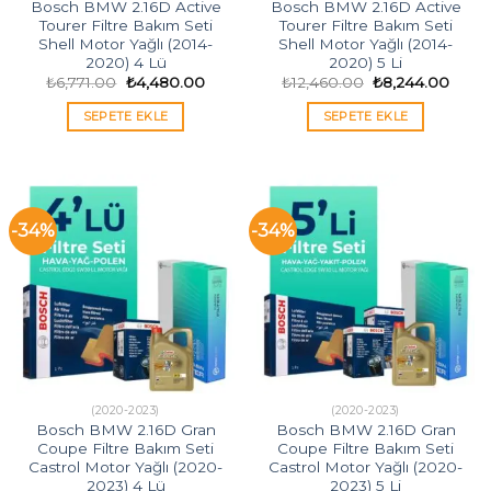
Bosch BMW 2.16D Active
Bosch BMW 2.16D Active
Tourer Filtre Bakım Seti
Tourer Filtre Bakım Seti
Shell Motor Yağlı (2014-
Shell Motor Yağlı (2014-
2020) 4 Lü
2020) 5 Li
Orijinal
Şu
Orijinal
Şu
₺
6,771.00
₺
4,480.00
₺
12,460.00
₺
8,244.00
fiyat:
andaki
fiyat:
andak
₺6,771.00.
fiyat:
₺12,460.00.
fiyat:
SEPETE EKLE
SEPETE EKLE
₺4,480.00.
₺8,24
-34%
-34%
(2020-2023)
(2020-2023)
Bosch BMW 2.16D Gran
Bosch BMW 2.16D Gran
Coupe Filtre Bakım Seti
Coupe Filtre Bakım Seti
Castrol Motor Yağlı (2020-
Castrol Motor Yağlı (2020-
2023) 4 Lü
2023) 5 Li