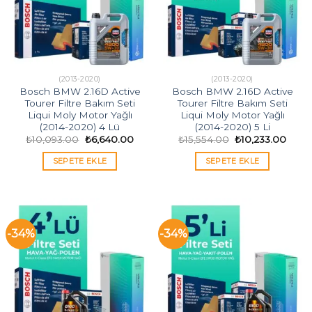
(2013-2020)
(2013-2020)
Bosch BMW 2.16D Active
Bosch BMW 2.16D Active
Tourer Filtre Bakım Seti
Tourer Filtre Bakım Seti
Liqui Moly Motor Yağlı
Liqui Moly Motor Yağlı
(2014-2020) 4 Lü
(2014-2020) 5 Li
Orijinal
Şu
Orijinal
Şu
₺
10,093.00
₺
6,640.00
₺
15,554.00
₺
10,233.00
fiyat:
andaki
fiyat:
andak
₺10,093.00.
fiyat:
₺15,554.00.
fiyat:
SEPETE EKLE
SEPETE EKLE
₺6,640.00.
₺10,2
-34%
-34%