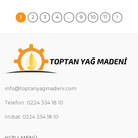
1
2
3
4
…
9
10
11
info@toptanyagmadeni.com
Telefon : 0224 334 18 10
İrtibat: 0224 334 18 10