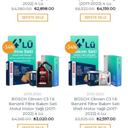
2022) 4 Lü
(2017-2022) 4 Lü
Orijinal
Şu
Orijinal
Şu
₺
4,380.00
₺
2,898.00
₺
6,322.00
₺
4,159.00
fiyat:
andaki
fiyat:
andaki
₺4,380.00.
fiyat:
₺6,322.00.
fiyat:
SEPETE EKLE
SEPETE EKLE
₺2,898.00.
₺4,159
-34%
-34%
(2016-2024)
(2016-2024)
BOSCH Citroen C3 1.6
BOSCH Citroen C3 1.6
Benzinli Filtre Bakım Seti
Benzinli Filtre Bakım Seti
Motul Motor Yağlı (2017-
Shell Motor Yağlı (2017-
2022) 4 Lü
2022) 4 Lü
Orijinal
Şu
Orijinal
Şu
₺
4,565.00
₺
3,020.00
₺
3,925.00
₺
2,597.00
fiyat:
andaki
fiyat:
andak
₺4,565.00.
fiyat:
₺3,925.00.
fiyat:
SEPETE EKLE
SEPETE EKLE