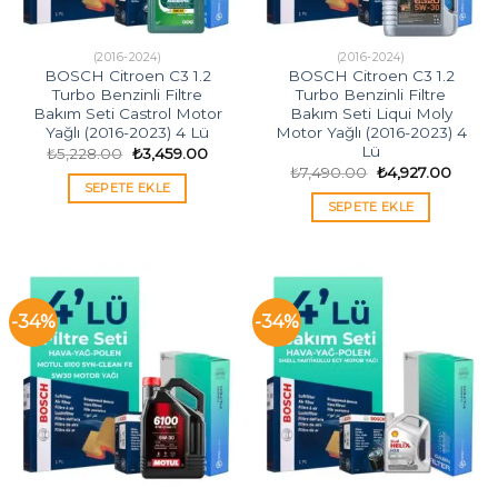
(2016-2024)
(2016-2024)
BOSCH Citroen C3 1.2
BOSCH Citroen C3 1.2
Turbo Benzinli Filtre
Turbo Benzinli Filtre
Bakım Seti Castrol Motor
Bakım Seti Liqui Moly
Yağlı (2016-2023) 4 Lü
Motor Yağlı (2016-2023) 4
Lü
Orijinal
Şu
₺
5,228.00
₺
3,459.00
fiyat:
andaki
Orijinal
Şu
₺
7,490.00
₺
4,927.00
₺5,228.00.
fiyat:
fiyat:
andak
SEPETE EKLE
₺3,459.00.
₺7,490.00.
fiyat:
SEPETE EKLE
₺4,927
-34%
-34%