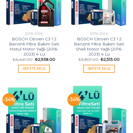
(2016-2024)
(2016-2024)
BOSCH Citroen C3 1.2
BOSCH Citroen C3 1.2
Benzinli Filtre Bakım Seti
Benzinli Filtre Bakım Seti
Motul Motor Yağlı (2016-
Shell Motor Yağlı (2016-
2023) 4 Lü
2023) 4 Lü
Orijinal
Şu
Orijinal
Şu
₺
4,441.00
₺
2,938.00
₺
3,801.00
₺
2,515.00
fiyat:
andaki
fiyat:
andaki
₺4,441.00.
fiyat:
₺3,801.00.
fiyat:
SEPETE EKLE
SEPETE EKLE
₺2,938.00.
₺2,515
-34%
-34%