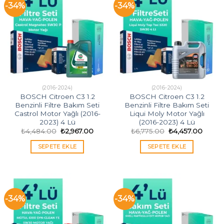
-34%
-34%
(2016-2024)
(2016-2024)
BOSCH Citroen C3 1.2
BOSCH Citroen C3 1.2
Benzinli Filtre Bakım Seti
Benzinli Filtre Bakım Seti
Castrol Motor Yağlı (2016-
Liqui Moly Motor Yağlı
2023) 4 Lü
(2016-2023) 4 Lü
Orijinal
Şu
Orijinal
Şu
₺
4,484.00
₺
2,967.00
₺
6,775.00
₺
4,457.00
fiyat:
andaki
fiyat:
andak
₺4,484.00.
fiyat:
₺6,775.00.
fiyat:
SEPETE EKLE
SEPETE EKLE
₺2,967.00.
₺4,457
-34%
-34%