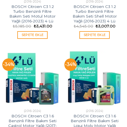
(2016-2024)
(2016-2024)
BOSCH Citroen C3 1.2
BOSCH Citroen C3 1.2
Turbo Benzinli Filtre
Turbo Benzinli Filtre
Bakım Seti Motul Motor
Bakım Seti Shell Motor
Yağlı (2016-2023) 4 Lü
Yağlı (2016-2023) 4 Lü
Orijinal
Şu
Orijinal
Şu
₺
5,185.00
₺
3,431.00
₺
4,545.00
₺
3,007.00
fiyat:
andaki
fiyat:
andak
₺5,185.00.
fiyat:
₺4,545.00.
fiyat:
SEPETE EKLE
SEPETE EKLE
₺3,431.00.
₺3,00
-34%
-34%
(2016-2024)
(2016-2024)
BOSCH Citroen C3 1.6
BOSCH Citroen C3 1.6
Benzinli Filtre Bakım Seti
Benzinli Filtre Bakım Seti
Castrol Motor Yağlı (2017-
Liqui Moly Motor Yağlı