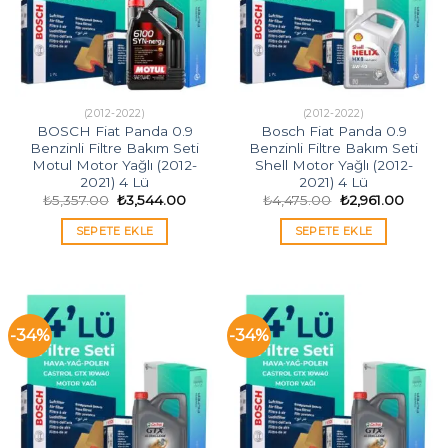
(2012-2022)
(2012-2022)
BOSCH Fiat Panda 0.9
Bosch Fiat Panda 0.9
Benzinli Filtre Bakım Seti
Benzinli Filtre Bakım Seti
Motul Motor Yağlı (2012-
Shell Motor Yağlı (2012-
2021) 4 Lü
2021) 4 Lü
Orijinal
Şu
Orijinal
Şu
₺
5,357.00
₺
3,544.00
₺
4,475.00
₺
2,961.00
fiyat:
andaki
fiyat:
andaki
₺5,357.00.
fiyat:
₺4,475.00.
fiyat:
SEPETE EKLE
SEPETE EKLE
₺3,544.00.
₺2,961
-34%
-34%