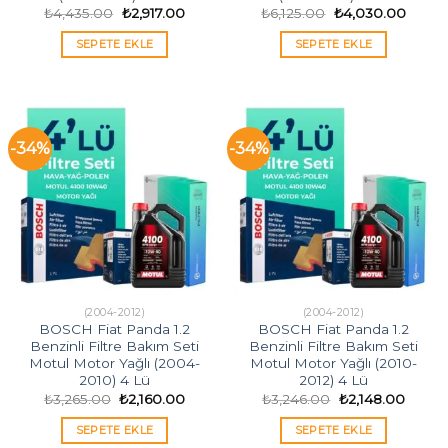
Orijinal
Şu
Orijinal
Şu
₺
4,435.00
₺
2,917.00
₺
6,125.00
₺
4,030.00
fiyat:
andaki
fiyat:
andak
₺4,435.00.
fiyat:
₺6,125.00.
fiyat:
SEPETE EKLE
SEPETE EKLE
₺2,917.00.
₺4,03
-34%
-34%
(2004-2012)
(2004-2012)
BOSCH Fiat Panda 1.2
BOSCH Fiat Panda 1.2
Benzinli Filtre Bakım Seti
Benzinli Filtre Bakım Seti
Motul Motor Yağlı (2004-
Motul Motor Yağlı (2010-
2010) 4 Lü
2012) 4 Lü
Orijinal
Şu
Orijinal
Şu
₺
3,265.00
₺
2,160.00
₺
3,246.00
₺
2,148.00
fiyat:
andaki
fiyat:
andak
₺3,265.00.
fiyat:
₺3,246.00.
fiyat:
SEPETE EKLE
SEPETE EKLE
₺2,160.00.
₺2,148