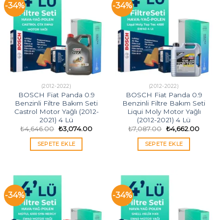
-34%
-34%
(2012-2022)
(2012-2022)
BOSCH Fiat Panda 0.9
BOSCH Fiat Panda 0.9
Benzinli Filtre Bakım Seti
Benzinli Filtre Bakım Seti
Castrol Motor Yağlı (2012-
Liqui Moly Motor Yağlı
2021) 4 Lü
(2012-2021) 4 Lü
Orijinal
Şu
Orijinal
Şu
₺
4,646.00
₺
3,074.00
₺
7,087.00
₺
4,662.00
fiyat:
andaki
fiyat:
andak
₺4,646.00.
fiyat:
₺7,087.00.
fiyat:
SEPETE EKLE
SEPETE EKLE
₺3,074.00.
₺4,662
-34%
-34%