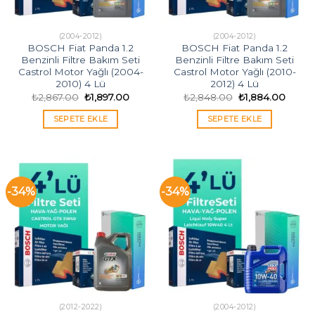
(2004-2012)
(2004-2012)
BOSCH Fiat Panda 1.2
BOSCH Fiat Panda 1.2
Benzinli Filtre Bakım Seti
Benzinli Filtre Bakım Seti
Castrol Motor Yağlı (2004-
Castrol Motor Yağlı (2010-
2010) 4 Lü
2012) 4 Lü
Orijinal
Şu
Orijinal
Şu
₺
2,867.00
₺
1,897.00
₺
2,848.00
₺
1,884.00
fiyat:
andaki
fiyat:
andak
₺2,867.00.
fiyat:
₺2,848.00.
fiyat:
SEPETE EKLE
SEPETE EKLE
₺1,897.00.
₺1,884
-34%
-34%
(2012-2022)
(2004-2012)