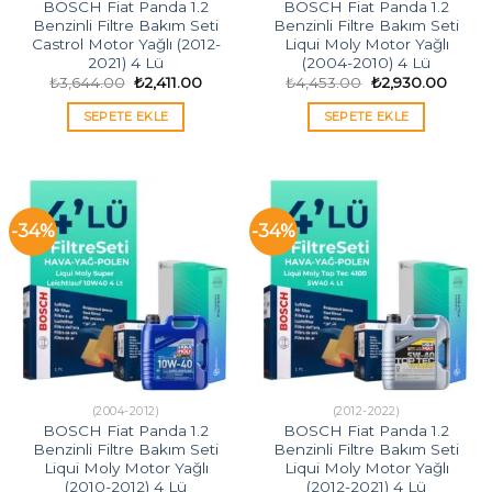
BOSCH Fiat Panda 1.2
BOSCH Fiat Panda 1.2
Benzinli Filtre Bakım Seti
Benzinli Filtre Bakım Seti
Castrol Motor Yağlı (2012-
Liqui Moly Motor Yağlı
2021) 4 Lü
(2004-2010) 4 Lü
Orijinal
Şu
Orijinal
Şu
₺
3,644.00
₺
2,411.00
₺
4,453.00
₺
2,930.00
fiyat:
andaki
fiyat:
andak
₺3,644.00.
fiyat:
₺4,453.00.
fiyat:
SEPETE EKLE
SEPETE EKLE
₺2,411.00.
₺2,93
-34%
-34%
(2004-2012)
(2012-2022)
BOSCH Fiat Panda 1.2
BOSCH Fiat Panda 1.2
Benzinli Filtre Bakım Seti
Benzinli Filtre Bakım Seti
Liqui Moly Motor Yağlı
Liqui Moly Motor Yağlı
(2010-2012) 4 Lü
(2012-2021) 4 Lü