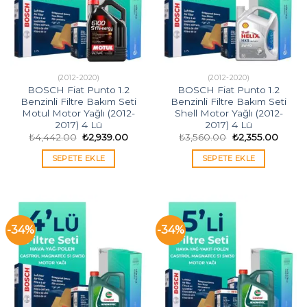
(2012-2020)
(2012-2020)
BOSCH Fiat Punto 1.2
BOSCH Fiat Punto 1.2
Benzinli Filtre Bakım Seti
Benzinli Filtre Bakım Seti
Motul Motor Yağlı (2012-
Shell Motor Yağlı (2012-
2017) 4 Lü
2017) 4 Lü
Orijinal
Şu
Orijinal
Şu
₺
4,442.00
₺
2,939.00
₺
3,560.00
₺
2,355.00
fiyat:
andaki
fiyat:
andak
₺4,442.00.
fiyat:
₺3,560.00.
fiyat:
SEPETE EKLE
SEPETE EKLE
₺2,939.00.
₺2,355
-34%
-34%