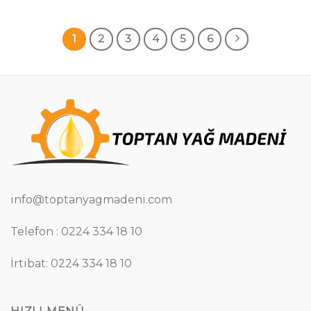
1
2
3
4
5
6
info@toptanyagmadeni.com
Telefon : 0224 334 18 10
İrtibat: 0224 334 18 10