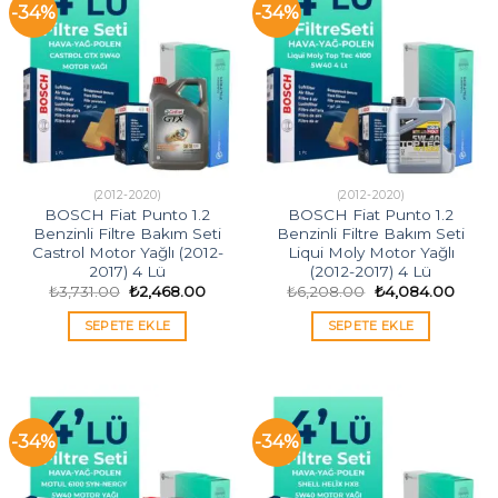
-34%
-34%
(2012-2020)
(2012-2020)
BOSCH Fiat Punto 1.2
BOSCH Fiat Punto 1.2
Benzinli Filtre Bakım Seti
Benzinli Filtre Bakım Seti
Castrol Motor Yağlı (2012-
Liqui Moly Motor Yağlı
2017) 4 Lü
(2012-2017) 4 Lü
Orijinal
Şu
Orijinal
Şu
₺
3,731.00
₺
2,468.00
₺
6,208.00
₺
4,084.00
fiyat:
andaki
fiyat:
andak
₺3,731.00.
fiyat:
₺6,208.00.
fiyat:
SEPETE EKLE
SEPETE EKLE
₺2,468.00.
₺4,08
-34%
-34%