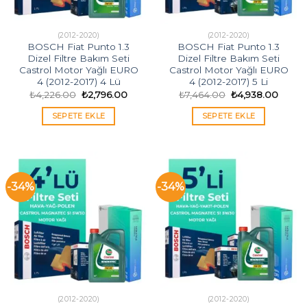
(2012-2020)
(2012-2020)
BOSCH Fiat Punto 1.3
BOSCH Fiat Punto 1.3
Dizel Filtre Bakım Seti
Dizel Filtre Bakım Seti
Castrol Motor Yağlı EURO
Castrol Motor Yağlı EURO
4 (2012-2017) 4 Lü
4 (2012-2017) 5 Li
Orijinal
Şu
Orijinal
Şu
₺
4,226.00
₺
2,796.00
₺
7,464.00
₺
4,938.00
fiyat:
andaki
fiyat:
andak
₺4,226.00.
fiyat:
₺7,464.00.
fiyat:
SEPETE EKLE
SEPETE EKLE
₺2,796.00.
₺4,93
-34%
-34%
(2012-2020)
(2012-2020)