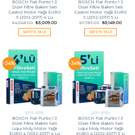
BOSCH Fiat Punto 1.3
BOSCH Fiat Punto 1.3
Dizel Filtre Bakım Seti
Dizel Filtre Bakım Seti
Castrol Motor Yağlı EURO
Castrol Motor Yağlı EURO
5 (2012-2017) 4 Lü
5 (2012-2017) 5 Li
Orijinal
Şu
Orijinal
Şu
₺
4,548.00
₺
3,009.00
₺
7,783.00
₺
5,149.00
fiyat:
andaki
fiyat:
andaki
₺4,548.00.
fiyat:
₺7,783.00.
fiyat:
SEPETE EKLE
SEPETE EKLE
₺3,009.00.
₺5,149
-34%
-34%
(2012-2020)
(2012-2020)
BOSCH Fiat Punto 1.3
BOSCH Fiat Punto 1.3
Dizel Filtre Bakım Seti
Dizel Filtre Bakım Seti
Liqui Moly Motor Yağlı
Liqui Moly Motor Yağlı
EURO 4 (2012-2017) 4 Lü
EURO 4 (2012-2017) 5 Li