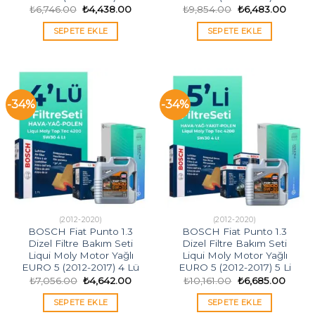
Orijinal
Şu
Orijinal
Şu
₺
6,746.00
₺
4,438.00
₺
9,854.00
₺
6,483.00
fiyat:
andaki
fiyat:
andak
₺6,746.00.
fiyat:
₺9,854.00.
fiyat:
SEPETE EKLE
SEPETE EKLE
₺4,438.00.
₺6,48
-34%
-34%
(2012-2020)
(2012-2020)
BOSCH Fiat Punto 1.3
BOSCH Fiat Punto 1.3
Dizel Filtre Bakım Seti
Dizel Filtre Bakım Seti
Liqui Moly Motor Yağlı
Liqui Moly Motor Yağlı
EURO 5 (2012-2017) 4 Lü
EURO 5 (2012-2017) 5 Li
Orijinal
Şu
Orijinal
Şu
₺
7,056.00
₺
4,642.00
₺
10,161.00
₺
6,685.00
fiyat:
andaki
fiyat:
andak
₺7,056.00.
fiyat:
₺10,161.00.
fiyat:
SEPETE EKLE
SEPETE EKLE
₺4,642.00.
₺6,685