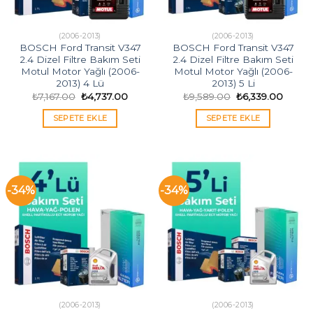
(2006-2013)
(2006-2013)
BOSCH Ford Transit V347
BOSCH Ford Transit V347
2.4 Dizel Filtre Bakım Seti
2.4 Dizel Filtre Bakım Seti
Motul Motor Yağlı (2006-
Motul Motor Yağlı (2006-
2013) 4 Lü
2013) 5 Li
Orijinal
Şu
Orijinal
Şu
₺
7,167.00
₺
4,737.00
₺
9,589.00
₺
6,339.00
fiyat:
andaki
fiyat:
andak
₺7,167.00.
fiyat:
₺9,589.00.
fiyat:
SEPETE EKLE
SEPETE EKLE
₺4,737.00.
₺6,339
-34%
-34%
(2006-2013)
(2006-2013)