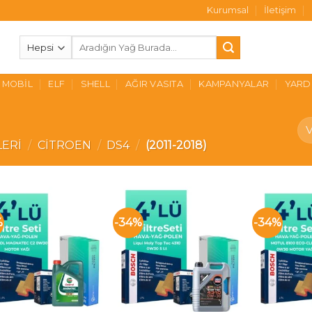
Kurumsal
İletişim
Ara:
MOBIL
ELF
SHELL
AĞIR VASITA
KAMPANYALAR
YARD
LERI
/
CITROEN
/
DS4
/
(2011-2018)
%
-34%
-34%