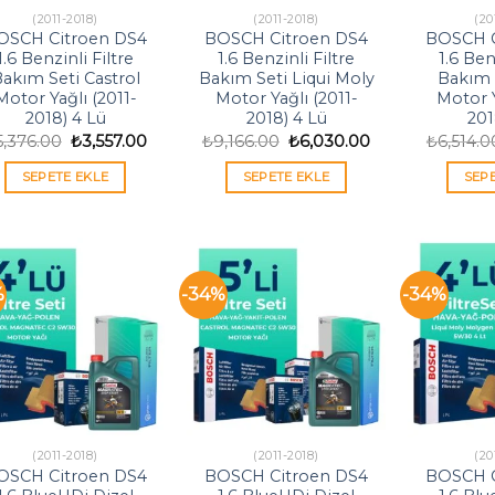
(2011-2018)
(2011-2018)
(20
OSCH Citroen DS4
BOSCH Citroen DS4
BOSCH C
1.6 Benzinli Filtre
1.6 Benzinli Filtre
1.6 Ben
akım Seti Castrol
Bakım Seti Liqui Moly
Bakım 
Motor Yağlı (2011-
Motor Yağlı (2011-
Motor Y
2018) 4 Lü
2018) 4 Lü
201
Orijinal
Şu
Orijinal
Şu
5,376.00
₺
3,557.00
₺
9,166.00
₺
6,030.00
₺
6,514.0
fiyat:
andaki
fiyat:
andaki
₺5,376.00.
fiyat:
₺9,166.00.
fiyat:
SEPETE EKLE
SEPETE EKLE
SEP
₺3,557.00.
₺6,030.00.
%
-34%
-34%
(2011-2018)
(2011-2018)
(20
OSCH Citroen DS4
BOSCH Citroen DS4
BOSCH C