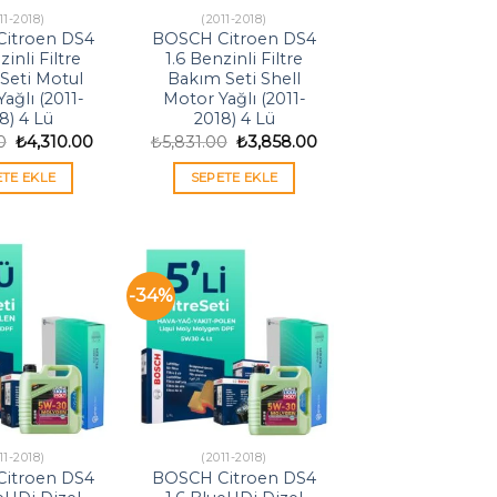
11-2018)
(2011-2018)
itroen DS4
BOSCH Citroen DS4
zinli Filtre
1.6 Benzinli Filtre
Seti Motul
Bakım Seti Shell
ağlı (2011-
Motor Yağlı (2011-
8) 4 Lü
2018) 4 Lü
Orijinal
Şu
Orijinal
Şu
0
₺
4,310.00
₺
5,831.00
₺
3,858.00
fiyat:
andaki
fiyat:
andaki
₺6,514.00.
fiyat:
₺5,831.00.
fiyat:
ETE EKLE
SEPETE EKLE
₺4,310.00.
₺3,858.00.
-34%
11-2018)
(2011-2018)
itroen DS4
BOSCH Citroen DS4