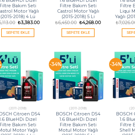
1.6 BlueHDi Dizel
1.6 BlueHDi Dizel
1.6 Bl
Filtre Bakım Seti
Filtre Bakım Seti
Filtre
astrol Motor Yağlı
Castrol Motor Yağlı
Liqui 
(2015-2018) 4 Lü
(2015-2018) 5 Li
Yağlı (20
Orijinal
Şu
Orijinal
Şu
5,113.00
₺
3,383.00
₺
6,450.00
₺
4,268.00
₺
7,026.0
fiyat:
andaki
fiyat:
andaki
₺5,113.00.
fiyat:
₺6,450.00.
fiyat:
SEPETE EKLE
SEPETE EKLE
SEP
₺3,383.00.
₺4,268.00.
%
-34%
-34%
(2011-2018)
(2011-2018)
(20
OSCH Citroen DS4
BOSCH Citroen DS4
BOSCH C
1.6 BlueHDi Dizel
1.6 BlueHDi Dizel
1.6 Bl
Filtre Bakım Seti
Filtre Bakım Seti
Filtre
Motul Motor Yağlı
Motul Motor Yağlı
Shell 