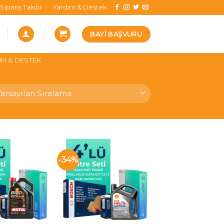
Sipariş Takibi
Yardım & Destek
BAYI BAŞVURU
IM & DESTEK
-34%