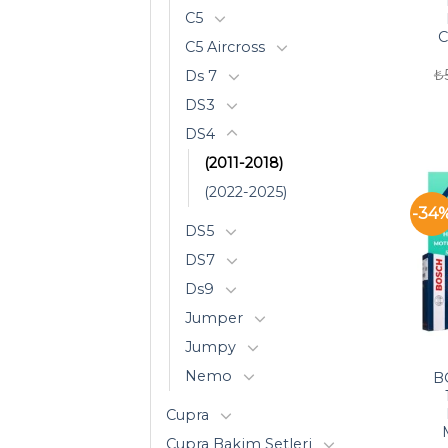
C5
C
C5 Aircross
₺
Ds 7
DS3
DS4
(2011-2018)
(2022-2025)
-34
DS5
DS7
Ds9
Jumper
Jumpy
Nemo
B
Cupra
Cupra Bakim Setleri