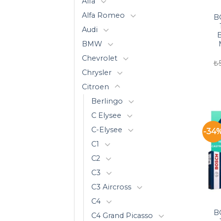
Alfa
Alfa Romeo
B
Audi
B
BMW
Chevrolet
₺
Chrysler
Citroen
Berlingo
C Elysee
C-Elysee
-34
C1
C2
C3
C3 Aircross
C4
B
C4 Grand Picasso