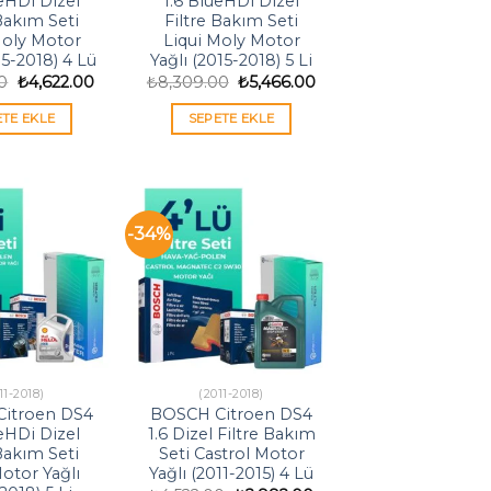
ueHDi Dizel
1.6 BlueHDi Dizel
 Bakım Seti
Filtre Bakım Seti
Moly Motor
Liqui Moly Motor
15-2018) 4 Lü
Yağlı (2015-2018) 5 Li
Orijinal
Şu
Orijinal
Şu
0
₺
4,622.00
₺
8,309.00
₺
5,466.00
fiyat:
andaki
fiyat:
andaki
₺7,026.00.
fiyat:
₺8,309.00.
fiyat:
ETE EKLE
SEPETE EKLE
₺4,622.00.
₺5,466.00.
-34%
11-2018)
(2011-2018)
itroen DS4
BOSCH Citroen DS4
ueHDi Dizel
1.6 Dizel Filtre Bakım
 Bakım Seti
Seti Castrol Motor
Motor Yağlı
Yağlı (2011-2015) 4 Lü