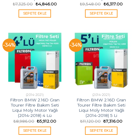
Orijinal
Şu
Orijinal
Şu
₺
7,325.00
₺
4,846.00
₺
9,548.00
₺
6,317.00
fiyat:
andaki
fiyat:
andaki
₺7,325.00.
fiyat:
₺9,548.00.
fiyat:
SEPETE EKLE
SEPETE EKLE
₺4,846.00.
₺6,317
-34%
-34%
(2014-2021)
(2014-2021)
Filtron BMW 2.16D Gran
Filtron BMW 2.16D Gran
Tourer Filtre Bakım Seti
Tourer Filtre Bakım Seti
Liqui Moly Motor Yağlı
Liqui Moly Motor Yağlı
(2014-2018) 4 Lü
(2014-2018) 5 Li
Orijinal
Şu
Orijinal
Şu
₺
8,986.00
₺
5,912.00
₺
11,120.00
₺
7,316.00
fiyat:
andaki
fiyat:
andaki
₺8,986.00.
fiyat:
₺11,120.00.
fiyat:
SEPETE EKLE
SEPETE EKLE
₺5,912.00.
₺7,316