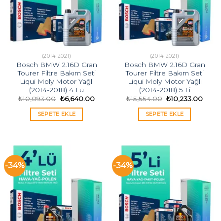
(2014-2021)
(2014-2021)
Bosch BMW 2.16D Gran
Bosch BMW 2.16D Gran
Tourer Filtre Bakım Seti
Tourer Filtre Bakım Seti
Liqui Moly Motor Yağlı
Liqui Moly Motor Yağlı
(2014-2018) 4 Lü
(2014-2018) 5 Li
Orijinal
Şu
Orijinal
Şu
₺
10,093.00
₺
6,640.00
₺
15,554.00
₺
10,233.00
fiyat:
andaki
fiyat:
andak
₺10,093.00.
fiyat:
₺15,554.00.
fiyat:
SEPETE EKLE
SEPETE EKLE
₺6,640.00.
₺10,2
-34%
-34%