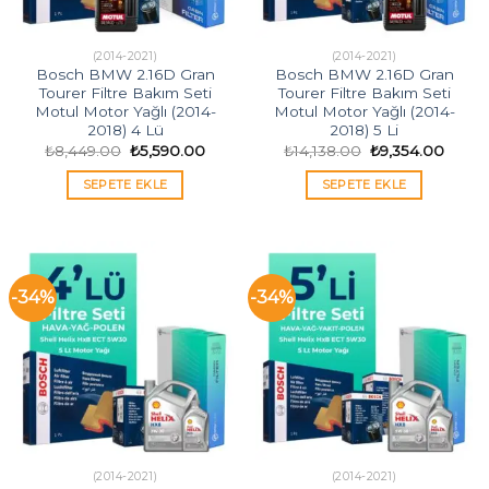
(2014-2021)
(2014-2021)
Bosch BMW 2.16D Gran
Bosch BMW 2.16D Gran
Tourer Filtre Bakım Seti
Tourer Filtre Bakım Seti
Motul Motor Yağlı (2014-
Motul Motor Yağlı (2014-
2018) 4 Lü
2018) 5 Li
Orijinal
Şu
Orijinal
Şu
₺
8,449.00
₺
5,590.00
₺
14,138.00
₺
9,354.00
fiyat:
andaki
fiyat:
andak
₺8,449.00.
fiyat:
₺14,138.00.
fiyat:
SEPETE EKLE
SEPETE EKLE
₺5,590.00.
₺9,35
-34%
-34%
(2014-2021)
(2014-2021)