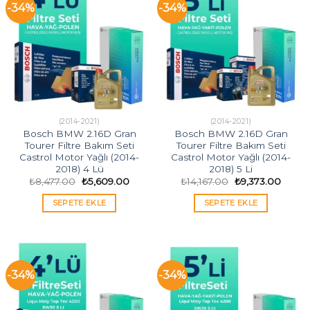
-34%
-34%
(2014-2021)
(2014-2021)
Bosch BMW 2.16D Gran
Bosch BMW 2.16D Gran
Tourer Filtre Bakım Seti
Tourer Filtre Bakım Seti
Castrol Motor Yağlı (2014-
Castrol Motor Yağlı (2014-
2018) 4 Lü
2018) 5 Li
Orijinal
Şu
Orijinal
Şu
₺
8,477.00
₺
5,609.00
₺
14,167.00
₺
9,373.00
fiyat:
andaki
fiyat:
andak
₺8,477.00.
fiyat:
₺14,167.00.
fiyat:
SEPETE EKLE
SEPETE EKLE
₺5,609.00.
₺9,373
-34%
-34%