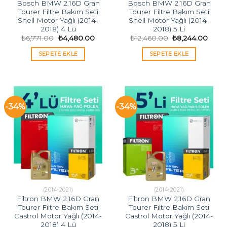
Bosch BMW 2.16D Gran
Bosch BMW 2.16D Gran
Tourer Filtre Bakım Seti
Tourer Filtre Bakım Seti
Shell Motor Yağlı (2014-
Shell Motor Yağlı (2014-
2018) 4 Lü
2018) 5 Li
Orijinal
Şu
Orijinal
Şu
₺
6,771.00
₺
4,480.00
₺
12,460.00
₺
8,244.00
fiyat:
andaki
fiyat:
andak
₺6,771.00.
fiyat:
₺12,460.00.
fiyat:
SEPETE EKLE
SEPETE EKLE
₺4,480.00.
₺8,24
-34%
-34%
(2014-2021)
(2014-2021)
Filtron BMW 2.16D Gran
Filtron BMW 2.16D Gran
Tourer Filtre Bakım Seti
Tourer Filtre Bakım Seti
Castrol Motor Yağlı (2014-
Castrol Motor Yağlı (2014-
2018) 4 Lü
2018) 5 Li