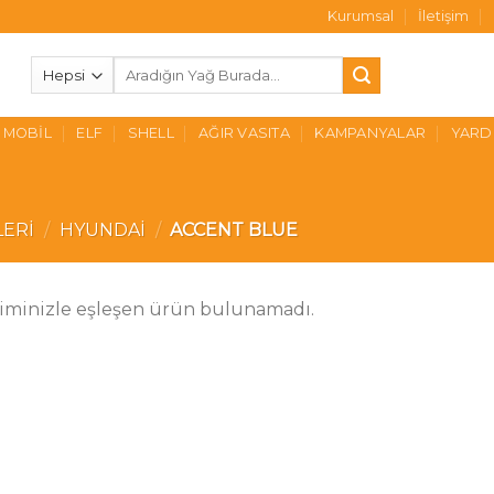
Kurumsal
İletişim
Ara:
MOBIL
ELF
SHELL
AĞIR VASITA
KAMPANYALAR
YARD
LERI
/
HYUNDAI
/
ACCENT BLUE
iminizle eşleşen ürün bulunamadı.