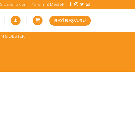
Sipariş Takibi
Yardım & Destek
BAYI BAŞVURU
IM & DESTEK