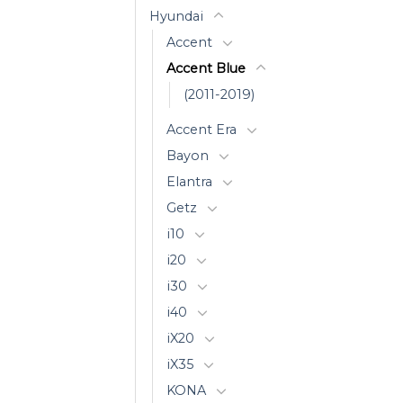
Hyundai
Accent
Accent Blue
(2011-2019)
Accent Era
Bayon
Elantra
Getz
i10
i20
i30
i40
iX20
iX35
KONA