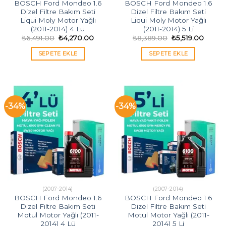
BOSCH Ford Mondeo 1.6
BOSCH Ford Mondeo 1.6
Dizel Filtre Bakım Seti
Dizel Filtre Bakım Seti
Liqui Moly Motor Yağlı
Liqui Moly Motor Yağlı
(2011-2014) 4 Lü
(2011-2014) 5 Li
Orijinal
Şu
Orijinal
Şu
₺
6,491.00
₺
4,270.00
₺
8,389.00
₺
5,519.00
fiyat:
andaki
fiyat:
andak
₺6,491.00.
fiyat:
₺8,389.00.
fiyat:
SEPETE EKLE
SEPETE EKLE
₺4,270.00.
₺5,519
-34%
-34%
(2007-2014)
(2007-2014)
BOSCH Ford Mondeo 1.6
BOSCH Ford Mondeo 1.6
Dizel Filtre Bakım Seti
Dizel Filtre Bakım Seti
Motul Motor Yağlı (2011-
Motul Motor Yağlı (2011-
2014) 4 Lü
2014) 5 Li