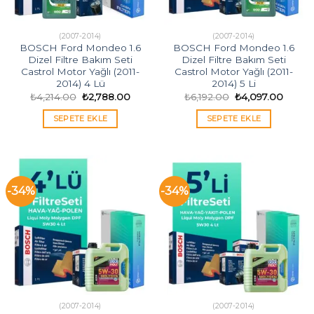
(2007-2014)
(2007-2014)
BOSCH Ford Mondeo 1.6
BOSCH Ford Mondeo 1.6
Dizel Filtre Bakım Seti
Dizel Filtre Bakım Seti
Castrol Motor Yağlı (2011-
Castrol Motor Yağlı (2011-
2014) 4 Lü
2014) 5 Li
Orijinal
Şu
Orijinal
Şu
₺
4,214.00
₺
2,788.00
₺
6,192.00
₺
4,097.00
fiyat:
andaki
fiyat:
andak
₺4,214.00.
fiyat:
₺6,192.00.
fiyat:
SEPETE EKLE
SEPETE EKLE
₺2,788.00.
₺4,097
-34%
-34%
(2007-2014)
(2007-2014)