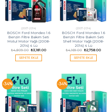
(2007-2014)
(2007-2014)
BOSCH Ford Mondeo 1.6
BOSCH Ford Mondeo 1.6
Benzin Filtre Bakım Seti
Benzin Filtre Bakım Seti
Motul Motor Yağlı (2008-
Shell Motor Yağlı (2008-
2014) 4 Lü
2014) 4 Lü
Orijinal
Şu
Orijinal
Şu
₺
4,809.00
₺
3,181.00
₺
4,169.00
₺
2,758.00
fiyat:
andaki
fiyat:
andak
₺4,809.00.
fiyat:
₺4,169.00.
fiyat:
SEPETE EKLE
SEPETE EKLE
₺3,181.00.
₺2,758
-34%
-34%