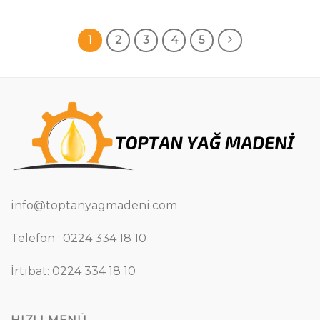
1
2
3
4
5
info@toptanyagmadeni.com
Telefon : 0224 334 18 10
İrtibat: 0224 334 18 10