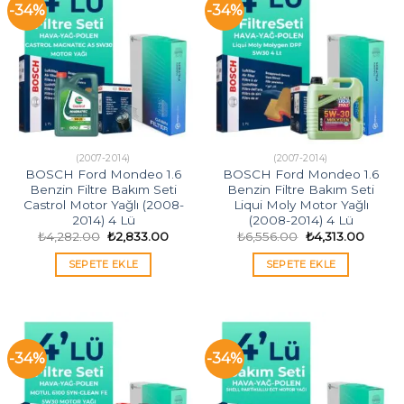
-34%
-34%
(2007-2014)
(2007-2014)
BOSCH Ford Mondeo 1.6
BOSCH Ford Mondeo 1.6
Benzin Filtre Bakım Seti
Benzin Filtre Bakım Seti
Castrol Motor Yağlı (2008-
Liqui Moly Motor Yağlı
2014) 4 Lü
(2008-2014) 4 Lü
Orijinal
Şu
Orijinal
Şu
₺
4,282.00
₺
2,833.00
₺
6,556.00
₺
4,313.00
fiyat:
andaki
fiyat:
andaki
₺4,282.00.
fiyat:
₺6,556.00.
fiyat:
SEPETE EKLE
SEPETE EKLE
₺2,833.00.
₺4,313
-34%
-34%