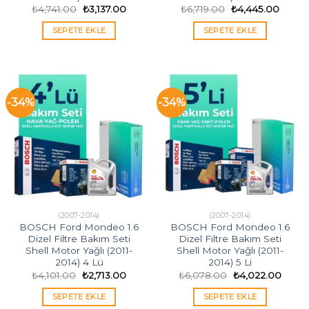
Orijinal
Şu
Orijinal
Şu
₺
4,741.00
₺
3,137.00
₺
6,719.00
₺
4,445.00
fiyat:
andaki
fiyat:
andak
₺4,741.00.
fiyat:
₺6,719.00.
fiyat:
SEPETE EKLE
SEPETE EKLE
₺3,137.00.
₺4,445
-34%
-34%
(2007-2014)
(2007-2014)
BOSCH Ford Mondeo 1.6
BOSCH Ford Mondeo 1.6
Dizel Filtre Bakım Seti
Dizel Filtre Bakım Seti
Shell Motor Yağlı (2011-
Shell Motor Yağlı (2011-
2014) 4 Lü
2014) 5 Li
Orijinal
Şu
Orijinal
Şu
₺
4,101.00
₺
2,713.00
₺
6,078.00
₺
4,022.00
fiyat:
andaki
fiyat:
andak
₺4,101.00.
fiyat:
₺6,078.00.
fiyat:
SEPETE EKLE
SEPETE EKLE
₺2,713.00.
₺4,02