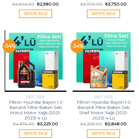
Orijinal
Şu
Orijinal
Şu
₺
4,504.00
₺
2,980.00
₺
5,700.00
₺
3,750.00
fiyat:
andaki
fiyat:
andak
₺4,504.00.
fiyat:
₺5,700.00.
fiyat:
SEPETE EKLE
SEPETE EKLE
₺2,980.00.
₺3,75
-34%
-34%
(2021-2025)
(2021-2025)
Filtron Hyundai Bayon 1.0
Filtron Hyundai Bayon 1.0
Benzinli Filtre Bakım Seti
Benzinli Filtre Bakım Seti
Motul Motor Yağlı (2021-
Shell Motor Yağlı (2021-
2023) 4 Lü
2023) 4 Lü
Orijinal
Şu
Orijinal
Şu
₺
4,874.00
₺
3,225.00
₺
4,305.00
₺
2,848.00
fiyat:
andaki
fiyat:
andak
₺4,874.00.
fiyat:
₺4,305.00.
fiyat:
SEPETE EKLE
SEPETE EKLE
₺3,225.00.
₺2,84