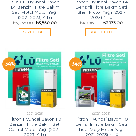
BOSCH Hyundai Bayon
Bosch Hyundai Bayon 1.4
1.4 Benzinli Filtre Bakım
Benzinli Filtre Bakım Seti
Seti Motul Motor Yağlı
Shell Motor Yağlı (2021-
(2021-2023) 4 Lü
2023) 4 Lü
Orijinal
Şu
Orijinal
Şu
₺
5,365.00
₺
3,550.00
₺
4,796.00
₺
3,173.00
fiyat:
andaki
fiyat:
andaki
₺5,365.00.
fiyat:
₺4,796.00.
fiyat:
SEPETE EKLE
SEPETE EKLE
₺3,550.00.
₺3,173
-34%
-34%
(2021-2025)
(2021-2025)
Filtron Hyundai Bayon 1.0
Filtron Hyundai Bayon 1.0
Benzinli Filtre Bakım Seti
Benzinli Filtre Bakım Seti
Castrol Motor Yağlı (2021-
Liqui Moly Motor Yağlı
2023) 4 Lü
(2021-2023) 4 Lü