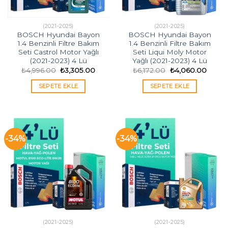
(2021-2025)
(2021-2025)
BOSCH Hyundai Bayon
BOSCH Hyundai Bayon
1.4 Benzinli Filtre Bakım
1.4 Benzinli Filtre Bakım
Seti Castrol Motor Yağlı
Seti Liqui Moly Motor
(2021-2023) 4 Lü
Yağlı (2021-2023) 4 Lü
Orijinal
Şu
Orijinal
Şu
₺
4,996.00
₺
3,305.00
₺
6,172.00
₺
4,060.00
fiyat:
andaki
fiyat:
andak
₺4,996.00.
fiyat:
₺6,172.00.
fiyat:
SEPETE EKLE
SEPETE EKLE
₺3,305.00.
₺4,06
-34%
-34%
(2021-2025)
(2021-2025)