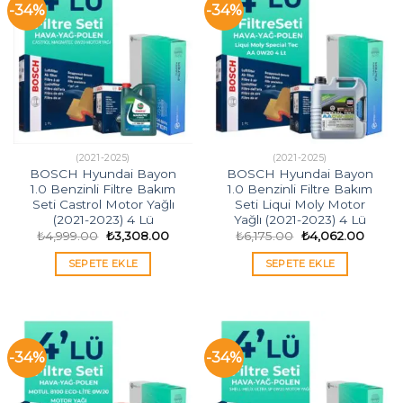
-34%
-34%
(2021-2025)
(2021-2025)
BOSCH Hyundai Bayon
BOSCH Hyundai Bayon
1.0 Benzinli Filtre Bakım
1.0 Benzinli Filtre Bakım
Seti Castrol Motor Yağlı
Seti Liqui Moly Motor
(2021-2023) 4 Lü
Yağlı (2021-2023) 4 Lü
Orijinal
Şu
Orijinal
Şu
₺
4,999.00
₺
3,308.00
₺
6,175.00
₺
4,062.00
fiyat:
andaki
fiyat:
andak
₺4,999.00.
fiyat:
₺6,175.00.
fiyat:
SEPETE EKLE
SEPETE EKLE
₺3,308.00.
₺4,062
-34%
-34%