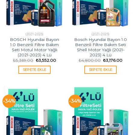
(2021-2025)
(2021-2025)
BOSCH Hyundai Bayon
Bosch Hyundai Bayon 1.0
1.0 Benzinli Filtre Bakım
Benzinli Filtre Bakım Seti
Seti Motul Motor Yağlı
Shell Motor Yağlı (2021-
(2021-2023) 4 Lü
2023) 4 Lü
Orijinal
Şu
Orijinal
Şu
₺
5,369.00
₺
3,552.00
₺
4,800.00
₺
3,176.00
fiyat:
andaki
fiyat:
andak
₺5,369.00.
fiyat:
₺4,800.00.
fiyat:
SEPETE EKLE
SEPETE EKLE
₺3,552.00.
₺3,176
-34%
-34%