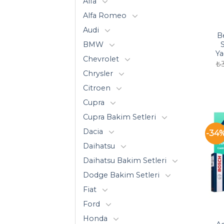
Alfa
Alfa Romeo
Audi
B
BMW
S
Ya
Chevrolet
₺
Chrysler
Citroen
Cupra
Cupra Bakim Setleri
Dacia
-34
Daihatsu
Daihatsu Bakim Setleri
Dodge Bakim Setleri
Fiat
Ford
Honda