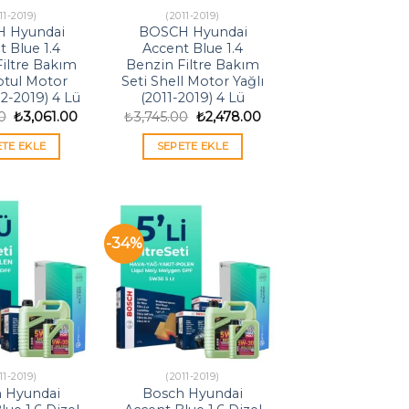
11-2019)
(2011-2019)
 Hyundai
BOSCH Hyundai
 Blue 1.4
Accent Blue 1.4
iltre Bakım
Benzin Filtre Bakım
otul Motor
Seti Shell Motor Yağlı
12-2019) 4 Lü
(2011-2019) 4 Lü
Orijinal
Şu
Orijinal
Şu
0
₺
3,061.00
₺
3,745.00
₺
2,478.00
fiyat:
andaki
fiyat:
andaki
₺4,627.00.
fiyat:
₺3,745.00.
fiyat:
ETE EKLE
SEPETE EKLE
₺3,061.00.
₺2,478.00.
-34%
11-2019)
(2011-2019)
 Hyundai
Bosch Hyundai