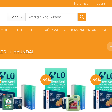
Kurumsal
İletişim
Ara:
MOBIL
ELF
SHELL
AĞIR VASITA
KAMPANYALAR
YARD
LERI
/
HYUNDAI
%
-34%
-34%