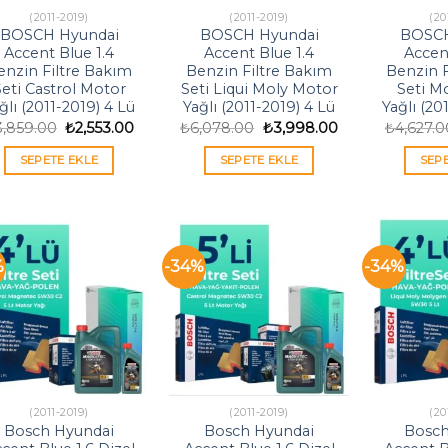
(2011-2019)
(2011-2019)
(20
BOSCH Hyundai
BOSCH Hyundai
BOSCH
Accent Blue 1.4
Accent Blue 1.4
Accent
enzin Filtre Bakım
Benzin Filtre Bakım
Benzin F
eti Castrol Motor
Seti Liqui Moly Motor
Seti M
ğlı (2011-2019) 4 Lü
Yağlı (2011-2019) 4 Lü
Yağlı (20
Orijinal
Şu
Orijinal
Şu
3,859.00
₺
2,553.00
₺
6,078.00
₺
3,998.00
₺
4,627.0
fiyat:
andaki
fiyat:
andaki
₺3,859.00.
fiyat:
₺6,078.00.
fiyat:
SEPETE EKLE
SEPETE EKLE
SEP
₺2,553.00.
₺3,998.00.
%
-34%
-34%
(2011-2019)
(2011-2019)
(20
Bosch Hyundai
Bosch Hyundai
Bosch