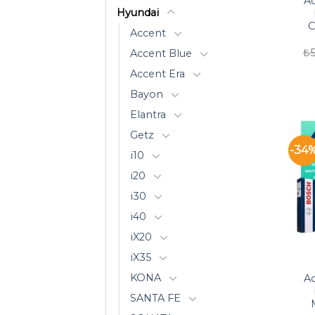
Ac
Hyundai
C
Accent
₺
Accent Blue
Accent Era
Bayon
Elantra
Getz
-34
i10
i20
i30
i40
iX20
iX35
KONA
Ac
SANTA FE