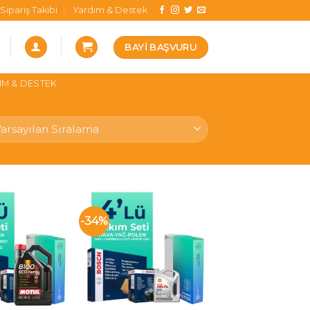
Sipariş Takibi
Yardım & Destek
BAYI BAŞVURU
IM & DESTEK
-34%