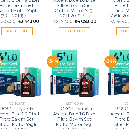
cent Blue 1.6 Dizel
Accent Blue 1.6 Dizel
Accent B
Filtre Bakım Seti
Filtre Bakım Seti
Filtre
astrol Motor Yağlı
Castrol Motor Yağlı
Liqui 
(2011-2019) 4 Lü
(2011-2019) 5 Li
Yağlı (20
Orijinal
Şu
Orijinal
Şu
5,203.00
₺
3,443.00
₺
6,172.00
₺
4,083.00
₺
7,645.0
fiyat:
andaki
fiyat:
andaki
₺5,203.00.
fiyat:
₺6,172.00.
fiyat:
SEPETE EKLE
SEPETE EKLE
SEP
₺3,443.00.
₺4,083.00.
%
-34%
-34%
(2011-2019)
(2011-2019)
(20
BOSCH Hyundai
BOSCH Hyundai
BOSCH
cent Blue 1.6 Dizel
Accent Blue 1.6 Dizel
Accent B
Filtre Bakım Seti
Filtre Bakım Seti
Filtre
Motul Motor Yağlı
Motul Motor Yağlı
Shell 