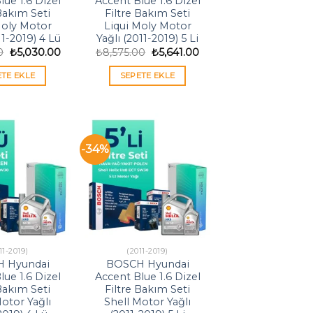
lue 1.6 Dizel
Accent Blue 1.6 Dizel
 Bakım Seti
Filtre Bakım Seti
Moly Motor
Liqui Moly Motor
11-2019) 4 Lü
Yağlı (2011-2019) 5 Li
Orijinal
Şu
Orijinal
Şu
0
₺
5,030.00
₺
8,575.00
₺
5,641.00
fiyat:
andaki
fiyat:
andaki
₺7,645.00.
fiyat:
₺8,575.00.
fiyat:
ETE EKLE
SEPETE EKLE
₺5,030.00.
₺5,641.00.
-34%
11-2019)
(2011-2019)
 Hyundai
BOSCH Hyundai
lue 1.6 Dizel
Accent Blue 1.6 Dizel
 Bakım Seti
Filtre Bakım Seti
Motor Yağlı
Shell Motor Yağlı