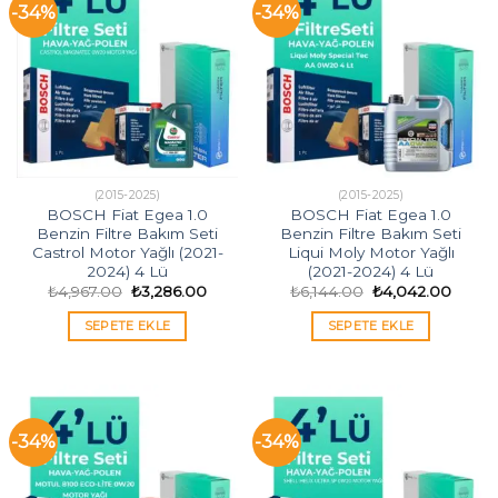
-34%
-34%
(2015-2025)
(2015-2025)
BOSCH Fiat Egea 1.0
BOSCH Fiat Egea 1.0
Benzin Filtre Bakım Seti
Benzin Filtre Bakım Seti
Castrol Motor Yağlı (2021-
Liqui Moly Motor Yağlı
2024) 4 Lü
(2021-2024) 4 Lü
Orijinal
Şu
Orijinal
Şu
₺
4,967.00
₺
3,286.00
₺
6,144.00
₺
4,042.00
fiyat:
andaki
fiyat:
andak
₺4,967.00.
fiyat:
₺6,144.00.
fiyat:
SEPETE EKLE
SEPETE EKLE
₺3,286.00.
₺4,04
-34%
-34%