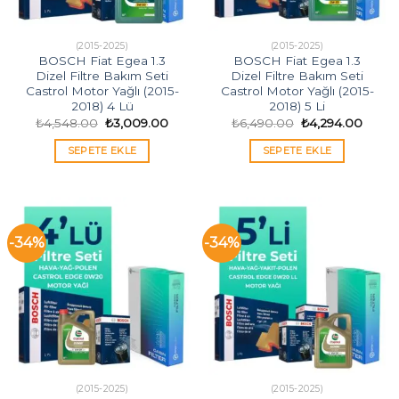
(2015-2025)
(2015-2025)
BOSCH Fiat Egea 1.3
BOSCH Fiat Egea 1.3
Dizel Filtre Bakım Seti
Dizel Filtre Bakım Seti
Castrol Motor Yağlı (2015-
Castrol Motor Yağlı (2015-
2018) 4 Lü
2018) 5 Li
Orijinal
Şu
Orijinal
Şu
₺
4,548.00
₺
3,009.00
₺
6,490.00
₺
4,294.00
fiyat:
andaki
fiyat:
andak
₺4,548.00.
fiyat:
₺6,490.00.
fiyat:
SEPETE EKLE
SEPETE EKLE
₺3,009.00.
₺4,29
-34%
-34%
(2015-2025)
(2015-2025)