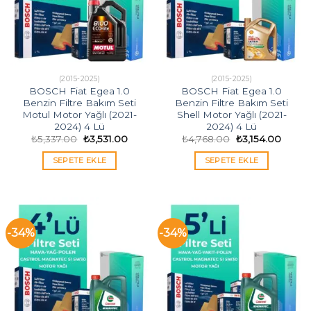
(2015-2025)
(2015-2025)
BOSCH Fiat Egea 1.0
BOSCH Fiat Egea 1.0
Benzin Filtre Bakım Seti
Benzin Filtre Bakım Seti
Motul Motor Yağlı (2021-
Shell Motor Yağlı (2021-
2024) 4 Lü
2024) 4 Lü
Orijinal
Şu
Orijinal
Şu
₺
5,337.00
₺
3,531.00
₺
4,768.00
₺
3,154.00
fiyat:
andaki
fiyat:
andak
₺5,337.00.
fiyat:
₺4,768.00.
fiyat:
SEPETE EKLE
SEPETE EKLE
₺3,531.00.
₺3,154
-34%
-34%