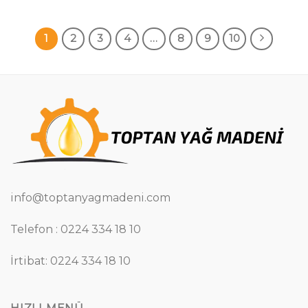
1
2
3
4
…
8
9
10
info@toptanyagmadeni.com
Telefon : 0224 334 18 10
İrtibat: 0224 334 18 10