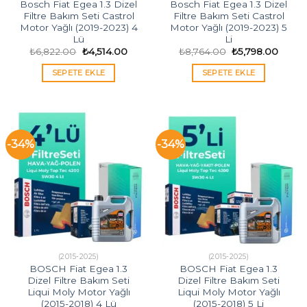
Bosch Fiat Egea 1.3 Dizel
Bosch Fiat Egea 1.3 Dizel
Filtre Bakım Seti Castrol
Filtre Bakım Seti Castrol
Motor Yağlı (2019-2023) 4
Motor Yağlı (2019-2023) 5
Lü
Li
Orijinal
Şu
Orijinal
Şu
₺
6,822.00
₺
4,514.00
₺
8,764.00
₺
5,798.00
fiyat:
andaki
fiyat:
andak
₺6,822.00.
fiyat:
₺8,764.00.
fiyat:
SEPETE EKLE
SEPETE EKLE
₺4,514.00.
₺5,798
-34%
-34%
(2015-2025)
(2015-2025)
BOSCH Fiat Egea 1.3
BOSCH Fiat Egea 1.3
Dizel Filtre Bakım Seti
Dizel Filtre Bakım Seti
Liqui Moly Motor Yağlı
Liqui Moly Motor Yağlı
(2015-2018) 4 Lü
(2015-2018) 5 Li