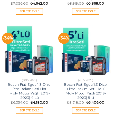
Orijinal
Şu
Orijinal
Şu
₺
7,056.00
₺
4,642.00
₺
8,919.00
₺
5,868.00
fiyat:
andaki
fiyat:
andak
₺7,056.00.
fiyat:
₺8,919.00.
fiyat:
SEPETE EKLE
SEPETE EKLE
₺4,642.00.
₺5,868
-34%
-34%
(2015-2025)
(2015-2025)
Bosch Fiat Egea 1.3 Dizel
Bosch Fiat Egea 1.3 Dizel
Filtre Bakım Seti Liqui
Filtre Bakım Seti Liqui
Moly Motor Yağlı (2019-
Moly Motor Yağlı (2019-
2023) 4 Lü
2023) 5 Li
Orijinal
Şu
Orijinal
Şu
₺
6,354.00
₺
4,180.00
₺
8,218.00
₺
5,406.00
fiyat:
andaki
fiyat:
andak
₺6,354.00.
fiyat:
₺8,218.00.
fiyat:
SEPETE EKLE
SEPETE EKLE
₺4,180.00.
₺5,40