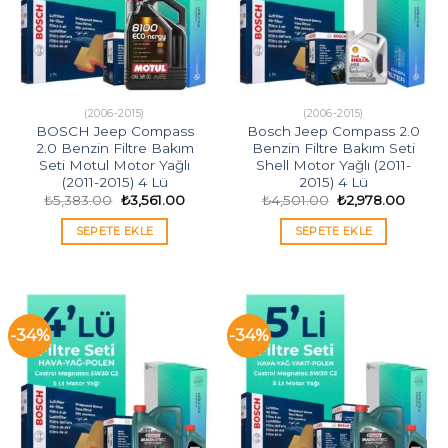
(2006-2015)
(2006-2015)
BOSCH Jeep Compass
Bosch Jeep Compass 2.0
2.0 Benzin Filtre Bakım
Benzin Filtre Bakım Seti
Seti Motul Motor Yağlı
Shell Motor Yağlı (2011-
(2011-2015) 4 Lü
2015) 4 Lü
Orijinal
Şu
Orijinal
Şu
₺
5,383.00
₺
3,561.00
₺
4,501.00
₺
2,978.00
fiyat:
andaki
fiyat:
andak
₺5,383.00.
fiyat:
₺4,501.00.
fiyat:
SEPETE EKLE
SEPETE EKLE
₺3,561.00.
₺2,978
-34%
-34%