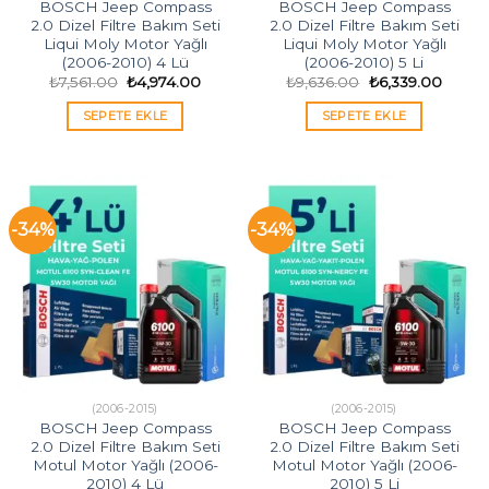
BOSCH Jeep Compass
BOSCH Jeep Compass
2.0 Dizel Filtre Bakım Seti
2.0 Dizel Filtre Bakım Seti
Liqui Moly Motor Yağlı
Liqui Moly Motor Yağlı
(2006-2010) 4 Lü
(2006-2010) 5 Li
Orijinal
Şu
Orijinal
Şu
₺
7,561.00
₺
4,974.00
₺
9,636.00
₺
6,339.00
fiyat:
andaki
fiyat:
andak
₺7,561.00.
fiyat:
₺9,636.00.
fiyat:
SEPETE EKLE
SEPETE EKLE
₺4,974.00.
₺6,339
-34%
-34%
(2006-2015)
(2006-2015)
BOSCH Jeep Compass
BOSCH Jeep Compass
2.0 Dizel Filtre Bakım Seti
2.0 Dizel Filtre Bakım Seti
Motul Motor Yağlı (2006-
Motul Motor Yağlı (2006-
2010) 4 Lü
2010) 5 Li