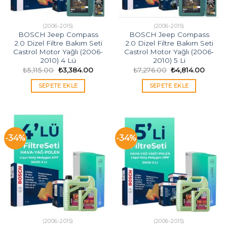
(2006-2015)
(2006-2015)
BOSCH Jeep Compass
BOSCH Jeep Compass
2.0 Dizel Filtre Bakım Seti
2.0 Dizel Filtre Bakım Seti
Castrol Motor Yağlı (2006-
Castrol Motor Yağlı (2006-
2010) 4 Lü
2010) 5 Li
Orijinal
Şu
Orijinal
Şu
₺
5,115.00
₺
3,384.00
₺
7,276.00
₺
4,814.00
fiyat:
andaki
fiyat:
andak
₺5,115.00.
fiyat:
₺7,276.00.
fiyat:
SEPETE EKLE
SEPETE EKLE
₺3,384.00.
₺4,814
-34%
-34%
(2006-2015)
(2006-2015)