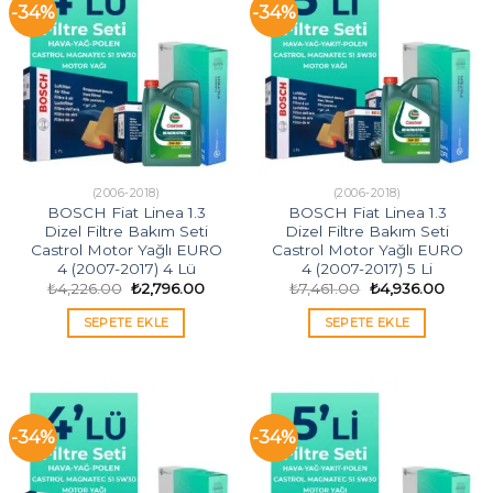
-34%
-34%
(2006-2018)
(2006-2018)
BOSCH Fiat Linea 1.3
BOSCH Fiat Linea 1.3
Dizel Filtre Bakım Seti
Dizel Filtre Bakım Seti
Castrol Motor Yağlı EURO
Castrol Motor Yağlı EURO
4 (2007-2017) 4 Lü
4 (2007-2017) 5 Li
Orijinal
Şu
Orijinal
Şu
₺
4,226.00
₺
2,796.00
₺
7,461.00
₺
4,936.00
fiyat:
andaki
fiyat:
andaki
₺4,226.00.
fiyat:
₺7,461.00.
fiyat:
SEPETE EKLE
SEPETE EKLE
₺2,796.00.
₺4,936
-34%
-34%