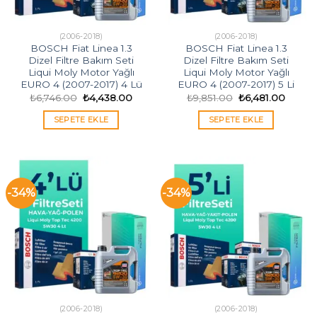
(2006-2018)
(2006-2018)
BOSCH Fiat Linea 1.3
BOSCH Fiat Linea 1.3
Dizel Filtre Bakım Seti
Dizel Filtre Bakım Seti
Liqui Moly Motor Yağlı
Liqui Moly Motor Yağlı
EURO 4 (2007-2017) 4 Lü
EURO 4 (2007-2017) 5 Li
Orijinal
Şu
Orijinal
Şu
₺
6,746.00
₺
4,438.00
₺
9,851.00
₺
6,481.00
fiyat:
andaki
fiyat:
andaki
₺6,746.00.
fiyat:
₺9,851.00.
fiyat:
SEPETE EKLE
SEPETE EKLE
₺4,438.00.
₺6,481
-34%
-34%
(2006-2018)
(2006-2018)