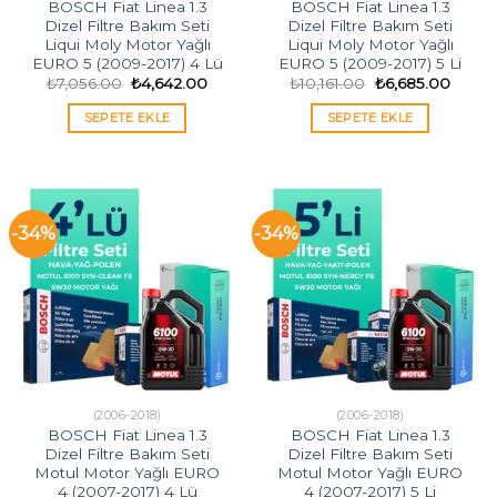
BOSCH Fiat Linea 1.3
BOSCH Fiat Linea 1.3
Dizel Filtre Bakım Seti
Dizel Filtre Bakım Seti
Liqui Moly Motor Yağlı
Liqui Moly Motor Yağlı
EURO 5 (2009-2017) 4 Lü
EURO 5 (2009-2017) 5 Li
Orijinal
Şu
Orijinal
Şu
₺
7,056.00
₺
4,642.00
₺
10,161.00
₺
6,685.00
fiyat:
andaki
fiyat:
andak
₺7,056.00.
fiyat:
₺10,161.00.
fiyat:
SEPETE EKLE
SEPETE EKLE
₺4,642.00.
₺6,685
-34%
-34%
(2006-2018)
(2006-2018)
BOSCH Fiat Linea 1.3
BOSCH Fiat Linea 1.3
Dizel Filtre Bakım Seti
Dizel Filtre Bakım Seti
Motul Motor Yağlı EURO
Motul Motor Yağlı EURO
4 (2007-2017) 4 Lü
4 (2007-2017) 5 Li