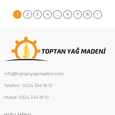
1
2
3
4
…
6
7
8
info@toptanyagmadeni.com
Telefon : 0224 334 18 10
İrtibat: 0224 334 18 10