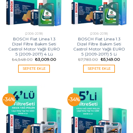
(2006-2018)
(2006-2018)
BOSCH Fiat Linea 1.3
BOSCH Fiat Linea 1.3
Dizel Filtre Bakım Seti
Dizel Filtre Bakım Seti
Castrol Motor Yağlı EURO
Castrol Motor Yağlı EURO
5 (2009-2017) 4 Lü
5 (2009-2017) 5 Li
Orijinal
Şu
Orijinal
Şu
₺
4,548.00
₺
3,009.00
₺
7,783.00
₺
5,149.00
fiyat:
andaki
fiyat:
andaki
₺4,548.00.
fiyat:
₺7,783.00.
fiyat:
SEPETE EKLE
SEPETE EKLE
₺3,009.00.
₺5,149
-34%
-34%