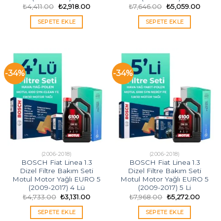
Orijinal
Şu
Orijinal
Şu
₺
4,411.00
₺
2,918.00
₺
7,646.00
₺
5,059.00
fiyat:
andaki
fiyat:
andak
₺4,411.00.
fiyat:
₺7,646.00.
fiyat:
SEPETE EKLE
SEPETE EKLE
₺2,918.00.
₺5,059
-34%
-34%
(2006-2018)
(2006-2018)
BOSCH Fiat Linea 1.3
BOSCH Fiat Linea 1.3
Dizel Filtre Bakım Seti
Dizel Filtre Bakım Seti
Motul Motor Yağlı EURO 5
Motul Motor Yağlı EURO 5
(2009-2017) 4 Lü
(2009-2017) 5 Li
Orijinal
Şu
Orijinal
Şu
₺
4,733.00
₺
3,131.00
₺
7,968.00
₺
5,272.00
fiyat:
andaki
fiyat:
andak
₺4,733.00.
fiyat:
₺7,968.00.
fiyat:
SEPETE EKLE
SEPETE EKLE
₺3,131.00.
₺5,272