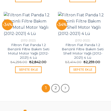
₺2,372.00.
₺3,992
-34%
-34%
(2012-2022)
(2012-2022)
Filtron Fiat Panda 1.2
Filtron Fiat Panda 1.2
Benzinli Filtre Bakım Seti
Benzinli Filtre Bakım Seti
Motul Motor Yağlı (2012-
Shell Motor Yağlı (2012-
2021) 4 Lü
2021) 4 Lü
Orijinal
Şu
Orijinal
Şu
₺
4,296.00
₺
2,842.00
₺
3,414.00
₺
2,259.00
fiyat:
andaki
fiyat:
andak
₺4,296.00.
fiyat:
₺3,414.00.
fiyat:
SEPETE EKLE
SEPETE EKLE
₺2,842.00.
₺2,259
1
2