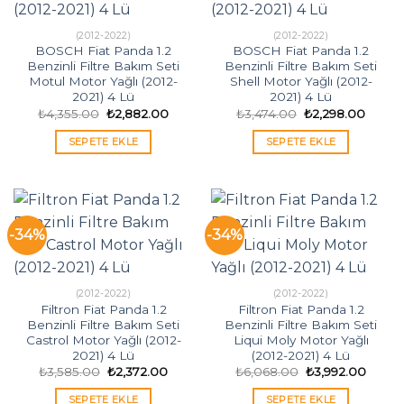
(2012-2022)
(2012-2022)
BOSCH Fiat Panda 1.2
BOSCH Fiat Panda 1.2
Benzinli Filtre Bakım Seti
Benzinli Filtre Bakım Seti
Motul Motor Yağlı (2012-
Shell Motor Yağlı (2012-
2021) 4 Lü
2021) 4 Lü
Orijinal
Şu
Orijinal
Şu
₺
4,355.00
₺
2,882.00
₺
3,474.00
₺
2,298.00
fiyat:
andaki
fiyat:
andak
₺4,355.00.
fiyat:
₺3,474.00.
fiyat:
SEPETE EKLE
SEPETE EKLE
₺2,882.00.
₺2,298
-34%
-34%
(2012-2022)
(2012-2022)
Filtron Fiat Panda 1.2
Filtron Fiat Panda 1.2
Benzinli Filtre Bakım Seti
Benzinli Filtre Bakım Seti
Castrol Motor Yağlı (2012-
Liqui Moly Motor Yağlı
2021) 4 Lü
(2012-2021) 4 Lü
Orijinal
Şu
Orijinal
Şu
₺
3,585.00
₺
2,372.00
₺
6,068.00
₺
3,992.00
fiyat:
andaki
fiyat:
andak
₺3,585.00.
fiyat:
₺6,068.00.
fiyat:
SEPETE EKLE
SEPETE EKLE