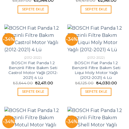
Orijinal
Şu
Orijinal
Şu
₺
5,357.00
₺
3,544.00
₺
4,475.00
₺
2,961.00
fiyat:
andaki
fiyat:
andaki
₺5,357.00.
fiyat:
₺4,475.00.
fiyat:
SEPETE EKLE
SEPETE EKLE
₺3,544.00.
₺2,961
-34%
-34%
(2012-2022)
(2012-2022)
BOSCH Fiat Panda 1.2
BOSCH Fiat Panda 1.2
Benzinli Filtre Bakım Seti
Benzinli Filtre Bakım Seti
Castrol Motor Yağlı (2012-
Liqui Moly Motor Yağlı
2021) 4 Lü
(2012-2021) 4 Lü
Orijinal
Şu
Orijinal
Şu
₺
3,644.00
₺
2,411.00
₺
6,125.00
₺
4,030.00
fiyat:
andaki
fiyat:
andak
₺3,644.00.
fiyat:
₺6,125.00.
fiyat:
SEPETE EKLE
SEPETE EKLE
₺2,411.00.
₺4,03
-34%
-34%