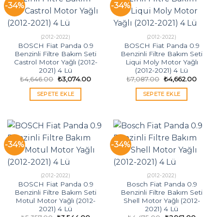
-34%
-34%
(2012-2022)
(2012-2022)
BOSCH Fiat Panda 0.9
BOSCH Fiat Panda 0.9
Benzinli Filtre Bakım Seti
Benzinli Filtre Bakım Seti
Castrol Motor Yağlı (2012-
Liqui Moly Motor Yağlı
2021) 4 Lü
(2012-2021) 4 Lü
Orijinal
Şu
Orijinal
Şu
₺
4,646.00
₺
3,074.00
₺
7,087.00
₺
4,662.00
fiyat:
andaki
fiyat:
andak
₺4,646.00.
fiyat:
₺7,087.00.
fiyat:
SEPETE EKLE
SEPETE EKLE
₺3,074.00.
₺4,662
-34%
-34%
(2012-2022)
(2012-2022)
BOSCH Fiat Panda 0.9
Bosch Fiat Panda 0.9
Benzinli Filtre Bakım Seti
Benzinli Filtre Bakım Seti
Motul Motor Yağlı (2012-
Shell Motor Yağlı (2012-
2021) 4 Lü
2021) 4 Lü