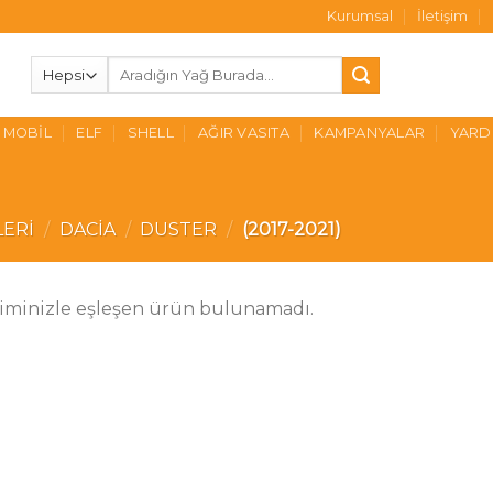
Kurumsal
İletişim
Ara:
MOBIL
ELF
SHELL
AĞIR VASITA
KAMPANYALAR
YARD
LERI
/
DACIA
/
DUSTER
/
(2017-2021)
iminizle eşleşen ürün bulunamadı.