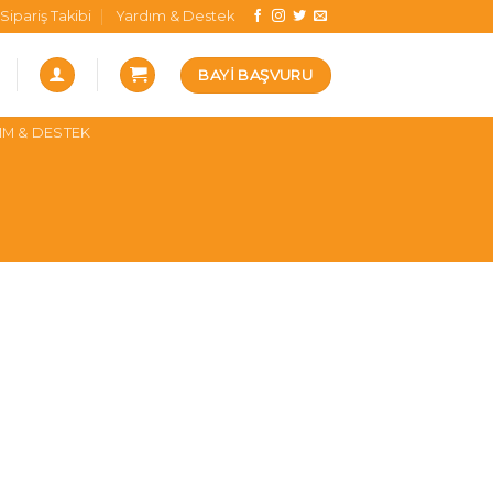
Sipariş Takibi
Yardım & Destek
BAYI BAŞVURU
IM & DESTEK